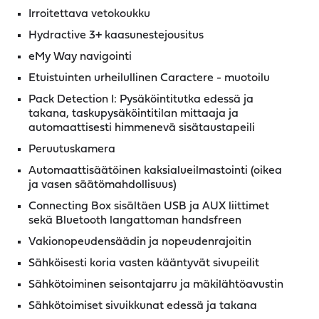
Irroitettava vetokoukku
Hydractive 3+ kaasunestejousitus
eMy Way navigointi
Etuistuinten urheilullinen Caractere - muotoilu
Pack Detection I: Pysäköintitutka edessä ja
takana, taskupysäköintitilan mittaaja ja
automaattisesti himmenevä sisätaustapeili
Peruutuskamera
Automaattisäätöinen kaksialueilmastointi (oikea
ja vasen säätömahdollisuus)
Connecting Box sisältäen USB ja AUX liittimet
sekä Bluetooth langattoman handsfreen
Vakionopeudensäädin ja nopeudenrajoitin
Sähköisesti koria vasten kääntyvät sivupeilit
Sähkötoiminen seisontajarru ja mäkilähtöavustin
Sähkötoimiset sivuikkunat edessä ja takana