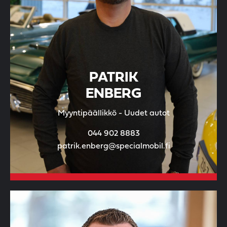
PATRIK
ENBERG
Myyntipäällikkö - Uudet autot
044 902 8883
patrik.enberg@specialmobil.fi