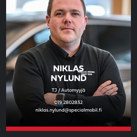
NIKLAS
NYLUND
TJ / Automyyjä
019 2802832
niklas.nylund@specialmobil.fi