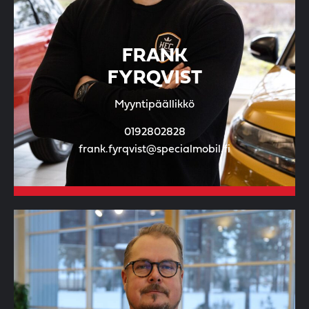
FRANK
FYRQVIST
Myyntipäällikkö
0192802828
frank.fyrqvist@specialmobil.fi