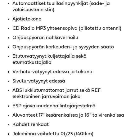
Automaattiset tuulilasinpyyhkijät (sade- ja
valoisuustunnistin)
Ajotietokone
CD Radio MP3 yhteensopiva (piilotettu antenni)
Ohjauspyörän nahkaverhoilu
Ohjauspyörän korkeuden- ja syvyyden säätö
Etuturvatyynyt kuljettajalla sekä
etumatkustajalla
Verhoturvatyynyt edessä ja takana
Sivuturvatyynyt edessä
ABS lukkiutumattomat jarrut sekä REF
elektroninen jarruvoiman jako
ESP ajovakaudenhallintajärjestelmä
Aluvanteet 17'' kesärenkaissa ja 16'' talvirenkaissa
Kahdet renkaat
Jakohihna vaihdettu 01/23 (140tkm)