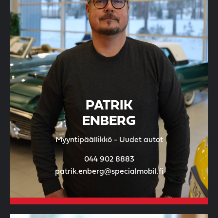
PATRIK
ENBERG
Myyntipäällikkö - Uudet autot
044 902 8883
patrik.enberg@specialmobil.fi