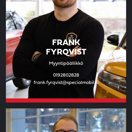
FRANK
FYRQVIST
Myyntipäällikkö
0192802828
frank.fyrqvist@specialmobil.fi