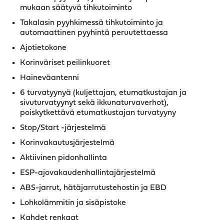
mukaan säätyvä tihkutoiminto
Takalasin pyyhkimessä tihkutoiminto ja
automaattinen pyyhintä peruutettaessa
Ajotietokone
Korinväriset peilinkuoret
Haineväantenni
6 turvatyynyä (kuljettajan, etumatkustajan ja
sivuturvatyynyt sekä ikkunaturvaverhot),
poiskytkettävä etumatkustajan turvatyyny
Stop/Start -järjestelmä
Korinvakautusjärjestelmä
Aktiivinen pidonhallinta
ESP-ajovakaudenhallintajärjestelmä
ABS-jarrut, hätäjarrutustehostin ja EBD
Lohkolämmitin ja sisäpistoke
Kahdet renkaat