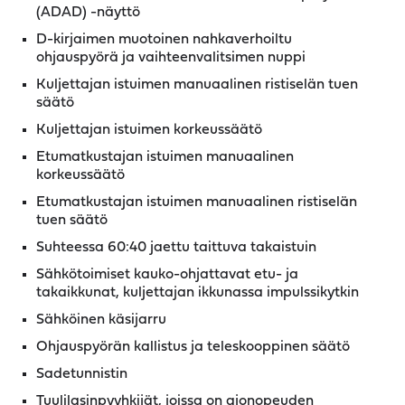
(ADAD) -näyttö
D-kirjaimen muotoinen nahkaverhoiltu
ohjauspyörä ja vaihteenvalitsimen nuppi
Kuljettajan istuimen manuaalinen ristiselän tuen
säätö
Kuljettajan istuimen korkeussäätö
Etumatkustajan istuimen manuaalinen
korkeussäätö
Etumatkustajan istuimen manuaalinen ristiselän
tuen säätö
Suhteessa 60:40 jaettu taittuva takaistuin
Sähkötoimiset kauko-ohjattavat etu- ja
takaikkunat, kuljettajan ikkunassa impulssikytkin
Sähköinen käsijarru
Ohjauspyörän kallistus ja teleskooppinen säätö
Sadetunnistin
Tuulilasinpyyhkijät, joissa on ajonopeuden