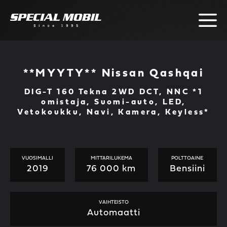
Skip
to
content
**MYYTY** Nissan Qashqai
DIG-T 160 Tekna 2WD DCT, NNC *1
omistaja, Suomi-auto, LED,
Vetokoukku, Navi, Kamera, Keyless*
VUOSIMALLI
MITTARILUKEMA
POLTTOAINE
2019
76 000 km
Bensiini
VAIHTEISTO
Automaatti