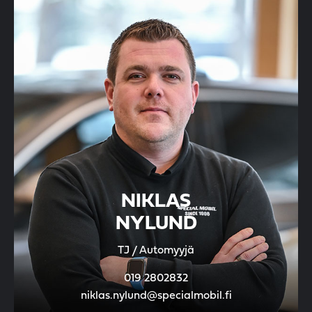
NIKLAS
NYLUND
TJ / Automyyjä
019 2802832
niklas.nylund@specialmobil.fi