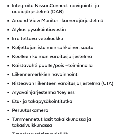
Integroitu NissanConnect-navigointi- ja -
audiojärjestelmä (DAB)
Around View Monitor -kamerajärjestelmä
Älykäs pysäköintiavustin
Irroitettava vetokoukku
Kuljettajan istuimen sähköinen säätö
Kuolleen kulman varoitusjärjestelmä
Kaistavahti päälle/pois –toiminnolla
Liikennemerkkien havainnointi
Risteävän liikenteen varoitusjärjestelmä (CTA)
Älyavainjärjestelmä 'Keyless'
Etu- ja takapysäköintitutka
Peruutuskamera
Tummennetut lasit takaikkunassa ja
takasivuikkunassa