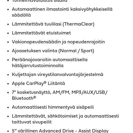
Tunnelmavalaistus sisällä
Automaattinen ilmastointi kaksivyöhykkeisellä
säädöllä
Lämmitettävä tuulilasi (ThermaClear)
Lämmitettävät etuistuimet
Vakionopeudensäädin ja nopeudenrajoitin
Ajoasetuksen valinta (Normal / Sport)
Peräänajovaroitin automaattisella
hätäjarrutustoiminnolla
Kuljettajan vireystilanvalvontajärjestelmä
Apple CarPlay® Liitäntä
7” kosketusnäyttö, AM/FM, MP3/AUX/USB/
Bluetooth®
Automaattisesti himmentyvä sisäpeili
Lämmitettävät, sähkötoimiset ja automaattisesti
taittuvat sivupeilit
5” värillinen Advanced Drive - Assist Display