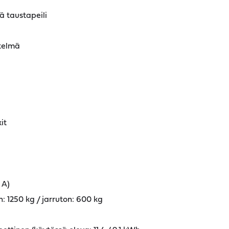
 taustapeili
telmä
it
 A)
: 1250 kg / jarruton: 600 kg