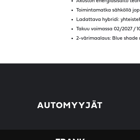
Akuston energiasisältö teore
Toimintamatka sähköllä jo
Ladattava hybridi: yhteist
Takuu voimassa 02/2027 / 
2-värimaalaus: Blue shade 
AUTOMYYJÄT