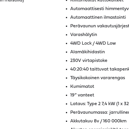
n muistilla)
Kiiltomustat kattokaiteet
Automaattisesti himmentyvä
Automaattinen ilmastointi
Perävaunun vakautusjärjes
Varashälytin
4WD Lock / 4WD Low
Alamäkihidastin
230V virtapistoke
40:20:40 taittuvat takapenk
Täysikokoinen vararengas
Kumimatot
19” vanteet
Lataus: Type 2 7,4 kW (1 x 32
Perävaunumassa: jarrullinen
Akkutakuu 8v / 160 000km