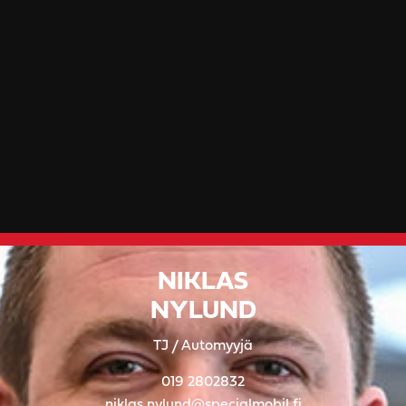
NIKLAS
NYLUND
TJ / Automyyjä
019 2802832
niklas.nylund@specialmobil.fi