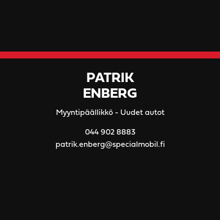
PATRIK
ENBERG
Myyntipäällikkö - Uudet autot
044 902 8883
patrik.enberg@specialmobil.fi