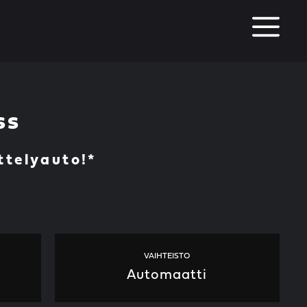
M
ss
ttelyauto!*
VAIHTEISTO
Automaatti