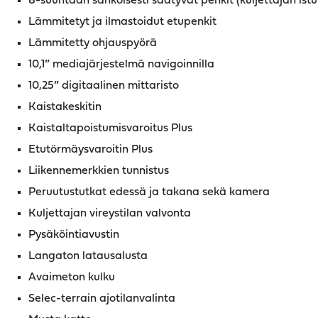
8-suuntaan sähköisesti säätyvät penkit (kuljettajan istui
Lämmitetyt ja ilmastoidut etupenkit
Lämmitetty ohjauspyörä
10,1” mediajärjestelmä navigoinnilla
10,25” digitaalinen mittaristo
Kaistakeskitin
Kaistaltapoistumisvaroitus Plus
Etutörmäysvaroitin Plus
Liikennemerkkien tunnistus
Peruutustutkat edessä ja takana sekä kamera
Kuljettajan vireystilan valvonta
Pysäköintiavustin
Langaton latausalusta
Avaimeton kulku
Selec-terrain ajotilanvalinta