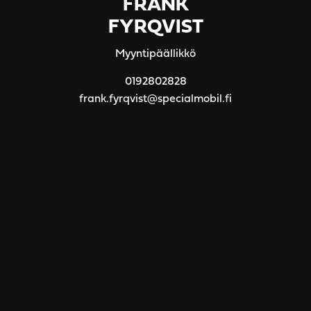
FRANK
FYRQVIST
Myyntipäällikkö
0192802828
frank.fyrqvist@specialmobil.fi