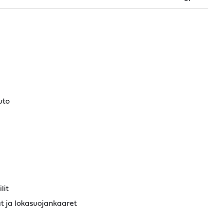
uto
lit
at ja lokasuojankaaret