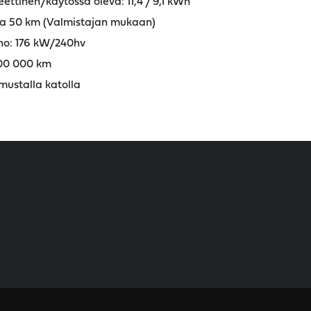
ettinen/käytössä oleva: 11,4 / 9,1 kWh
pa 50 km (Valmistajan mukaan)
eho: 176 kW/240hv
100 000 km
mustalla katolla