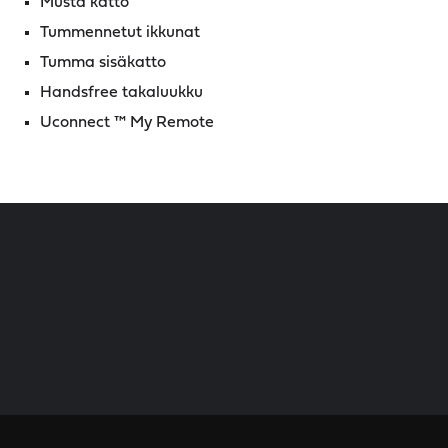
Musta katto
Tummennetut ikkunat
Tumma sisäkatto
Handsfree takaluukku
Uconnect ™ My Remote