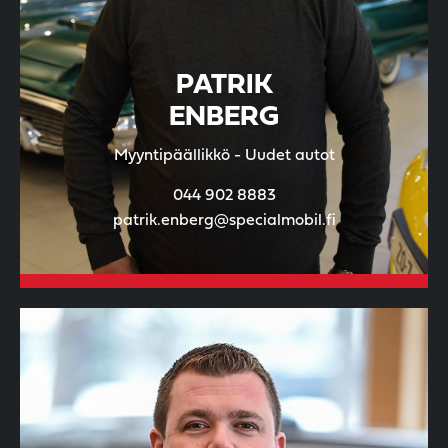
PATRIK
ENBERG
Myyntipäällikkö - Uudet autot
044 902 8883
patrik.enberg@specialmobil.fi