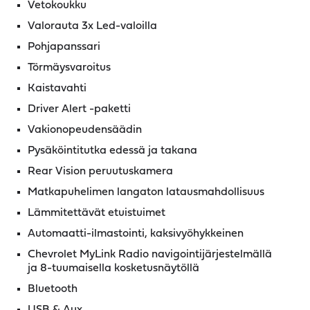
Vetokoukku
Valorauta 3x Led-valoilla
Pohjapanssari
Törmäysvaroitus
Kaistavahti
Driver Alert -paketti
Vakionopeudensäädin
Pysäköintitutka edessä ja takana
Rear Vision peruutuskamera
Matkapuhelimen langaton latausmahdollisuus
Lämmitettävät etuistuimet
Automaatti-ilmastointi, kaksivyöhykkeinen
Chevrolet MyLink Radio navigointijärjestelmällä
ja 8-tuumaisella kosketusnäytöllä
Bluetooth
USB & Aux