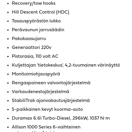
Recovery/tow hooks
Hill Descent Control (HDC)
Tasauspyörästön lukko
Perävaunun jarrusäädin
Pakokaasujarru
Generaattori 220v
Pistorasia, 110 volt AC
Kuljettajan 'tietokeskus', 4,2-tuumainen värinäyttö
Monitoimiohjauspyörä
Rengaspaineen valvontajärjestelmä
Varkaudenestojärjestelmä
StabiliTrak ajonvakautusjärjestelmä
5-paikkainen kevyt kuorma-auto
Duramax 6.6l Turbo-Diesel, 296kW, 1037 N⋅m
Allison 1000 Series 6-vaihteinen