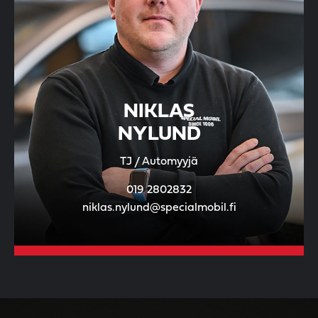
NIKLAS
NYLUND
TJ / Automyyjä
019 2802832
niklas.nylund@specialmobil.fi