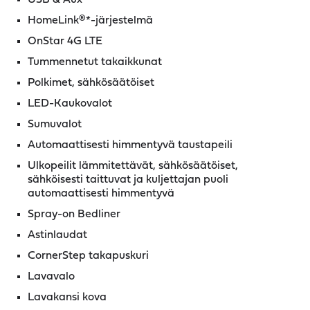
HomeLink®*-järjestelmä
OnStar 4G LTE
Tummennetut takaikkunat
Polkimet, sähkösäätöiset
LED-Kaukovalot
Sumuvalot
Automaattisesti himmentyvä taustapeili
Ulkopeilit lämmitettävät, sähkösäätöiset,
sähköisesti taittuvat ja kuljettajan puoli
automaattisesti himmentyvä
Spray-on Bedliner
Astinlaudat
CornerStep takapuskuri
Lavavalo
Lavakansi kova