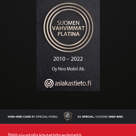
AJONEUVOT
OSTAMME AUTOSI
YRITYS
YHTEYS
Tällä sivustolla käytetään evästeitä