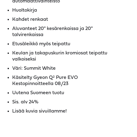
automaattivaihteisto
Huoltokirja
Kahdet renkaat
Aluvanteet 20'' kesärenkaissa ja 20''
talvirenkaissa
Etusäleikkö myös teipattu
Keulan ja takapuskurin kromiosat teipattu
valkoiseksi
Väri: Summit White
Käsitelty Gyeon Q² Pure EVO
Kestopinnoitteella 08/23
Uutena Suomeen tuotu
Sis. alv 24%
Lisää kuvia sivuillamme!