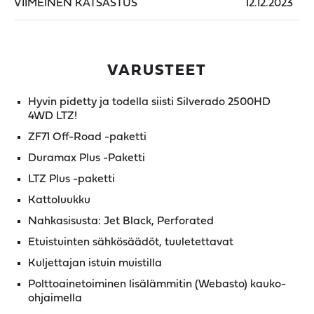
VIIMEINEN KATSASTUS
12.12.2023
VARUSTEET
Hyvin pidetty ja todella siisti Silverado 2500HD
4WD LTZ!
ZF71 Off-Road -paketti
Duramax Plus -Paketti
LTZ Plus -paketti
Kattoluukku
Nahkasisusta: Jet Black, Perforated
Etuistuinten sähkösäädöt, tuuletettavat
Kuljettajan istuin muistilla
Polttoainetoiminen lisälämmitin (Webasto) kauko-
ohjaimella