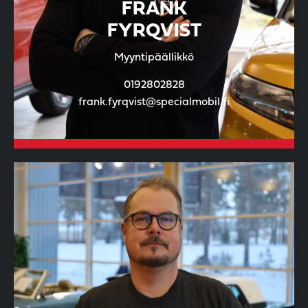
FRANK
FYRQVIST
Myyntipäällikkö
0192802828
frank.fyrqvist@specialmobil.fi