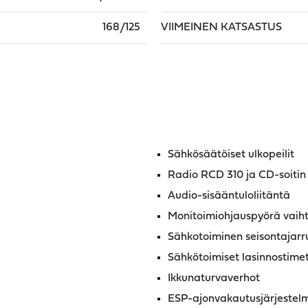
168/125
VIIMEINEN KATSASTUS
Sähkösäätöiset ulkopeilit
Radio RCD 310 ja CD-soitin
Audio-sisääntuloliitäntä
Monitoimiohjauspyörä vaiht
Sähkotoiminen seisontajarr
Sähkötoimiset lasinnostime
Ikkunaturvaverhot
ESP-ajonvakautusjärjestel