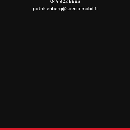
044 902 8883
patrik.enberg@specialmobil.fi