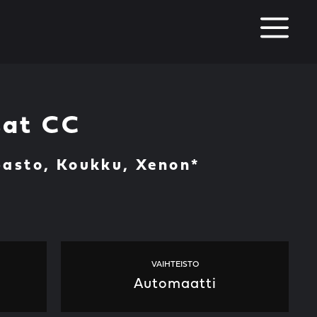
M
sat CC
basto, Koukku, Xenon*
VAIHTEISTO
Automaatti