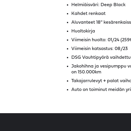
Helmiäisväri: Deep Black
Kahdet renkaat
Aluvanteet 18'' kesärenkaissa
Huoltokirja
Viimeisin huolto: 01/24 (259
Viimeisin katsastus: 08/23
DSG Vauhtipyörä vaihdettu 
Jakohihna ja vesipumppu va
on 150.000km
Takajarrulevyt + palat vaih
Auto on toiminut meidän yri