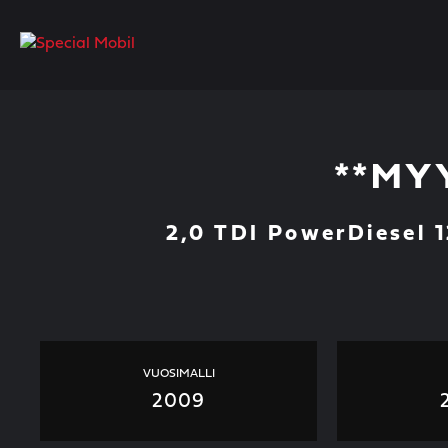
Skip
to
content
**MYY
2,0 TDI PowerDiesel 
VUOSIMALLI
2009