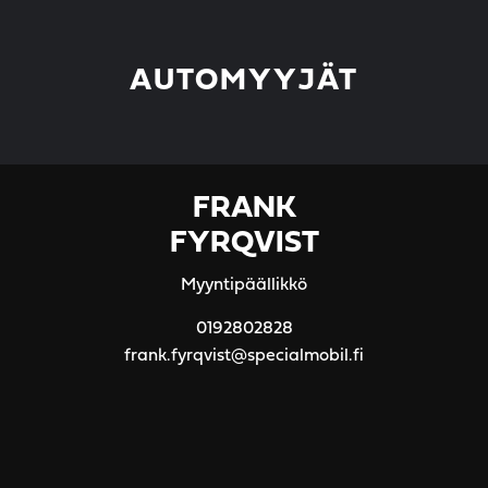
AUTOMYYJÄT
FRANK
FYRQVIST
Myyntipäällikkö
0192802828
frank.fyrqvist@specialmobil.fi