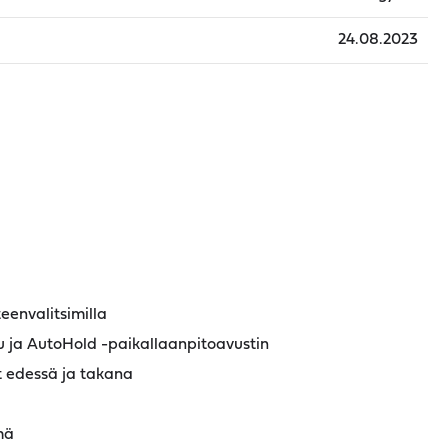
24.08.2023
eenvalitsimilla
u ja AutoHold -paikallaanpitoavustin
t edessä ja takana
mä