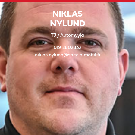
NIKLAS
NYLUND
TJ / Automyyjä
019 2802832
niklas.nylund@specialmobil.fi