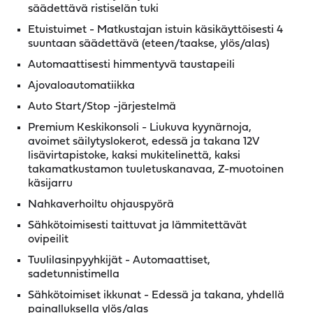
säädettävä ristiselän tuki
Etuistuimet - Matkustajan istuin käsikäyttöisesti 4
suuntaan säädettävä (eteen/taakse, ylös/alas)
Automaattisesti himmentyvä taustapeili
Ajovaloautomatiikka
Auto Start/Stop -järjestelmä
Premium Keskikonsoli - Liukuva kyynärnoja,
avoimet säilytyslokerot, edessä ja takana 12V
lisävirtapistoke, kaksi mukitelinettä, kaksi
takamatkustamon tuuletuskanavaa, Z-muotoinen
käsijarru
Nahkaverhoiltu ohjauspyörä
Sähkötoimisesti taittuvat ja lämmitettävät
ovipeilit
Tuulilasinpyyhkijät - Automaattiset,
sadetunnistimella
Sähkötoimiset ikkunat - Edessä ja takana, yhdellä
painalluksella ylös/alas