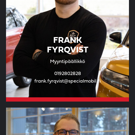
FRANK
FYRQVIST
Myyntipäällikkö
0192802828
frank.fyrqvist@specialmobil.fi