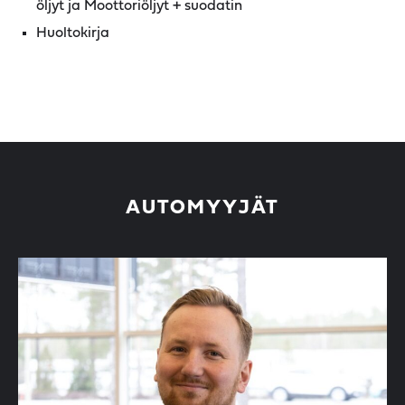
öljyt ja Moottoriöljyt + suodatin
Huoltokirja
AUTOMYYJÄT