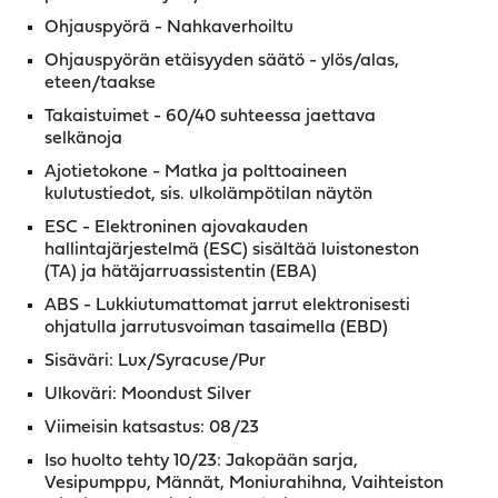
Ohjauspyörä - Nahkaverhoiltu
Ohjauspyörän etäisyyden säätö - ylös/alas,
eteen/taakse
Takaistuimet - 60/40 suhteessa jaettava
selkänoja
Ajotietokone - Matka ja polttoaineen
kulutustiedot, sis. ulkolämpötilan näytön
ESC - Elektroninen ajovakauden
hallintajärjestelmä (ESC) sisältää luistoneston
(TA) ja hätäjarruassistentin (EBA)
ABS - Lukkiutumattomat jarrut elektronisesti
ohjatulla jarrutusvoiman tasaimella (EBD)
Sisäväri: Lux/Syracuse/Pur
Ulkoväri: Moondust Silver
Viimeisin katsastus: 08/23
Iso huolto tehty 10/23: Jakopään sarja,
Vesipumppu, Männät, Moniurahihna, Vaihteiston