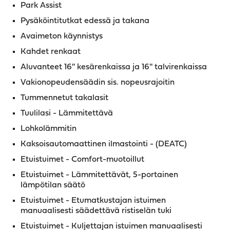
Park Assist
Pysäköintitutkat edessä ja takana
Avaimeton käynnistys
Kahdet renkaat
Aluvanteet 16'' kesärenkaissa ja 16'' talvirenkaissa
Vakionopeudensäädin sis. nopeusrajoitin
Tummennetut takalasit
Tuulilasi - Lämmitettävä
Lohkolämmitin
Kaksoisautomaattinen ilmastointi - (DEATC)
Etuistuimet - Comfort-muotoillut
Etuistuimet - Lämmitettävät, 5-portainen
lämpötilan säätö
Etuistuimet - Etumatkustajan istuimen
manuaalisesti säädettävä ristiselän tuki
Etuistuimet - Kuljettajan istuimen manuaalisesti