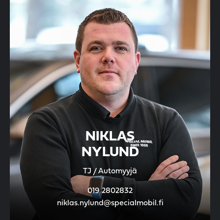
NIKLAS
NYLUND
TJ / Automyyjä
019 2802832
niklas.nylund@specialmobil.fi