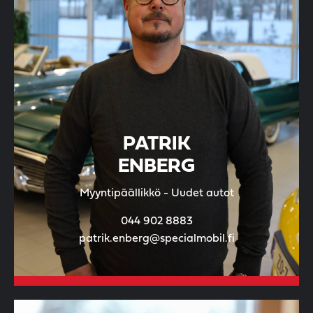
PATRIK
ENBERG
Myyntipäällikkö - Uudet autot
044 902 8883
patrik.enberg@specialmobil.fi