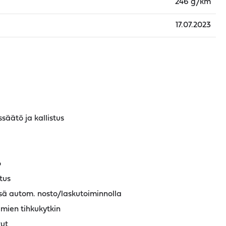
246 g/km
17.07.2023
säätö ja kallistus
ö
tus
sä autom. nosto/laskutoiminnolla
mien tihkukytkin
ut