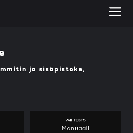
M
e
mmitin ja sisäpistoke,
VAIHTEISTO
Manuaali