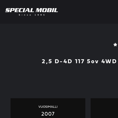
Skip
to
content
2,5 D-4D 117 5ov 4WD 
VUOSIMALLI
2007