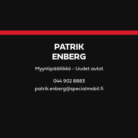
PATRIK
ENBERG
Myyntipäällikkö - Uudet autot
044 902 8883
patrik.enberg@specialmobil.fi