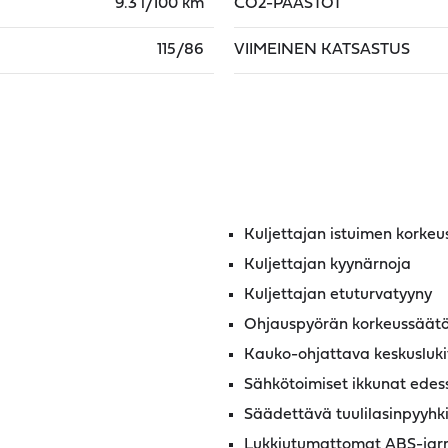
9.3 l/100 km
CO2-PÄÄSTÖT
115/86
VIIMEINEN KATSASTUS
Kuljettajan istuimen korkeus
Kuljettajan kyynärnoja
Kuljettajan etuturvatyyny
Ohjauspyörän korkeussäät
Kauko-ohjattava keskusluki
Sähkötoimiset ikkunat edes
Säädettävä tuulilasinpyyhki
Lukkiutumattomat ABS-jarr