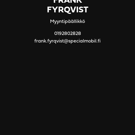
FRANK
FYRQVIST
Myyntipäällikkö
0192802828
frank.fyrqvist@specialmobil.fi