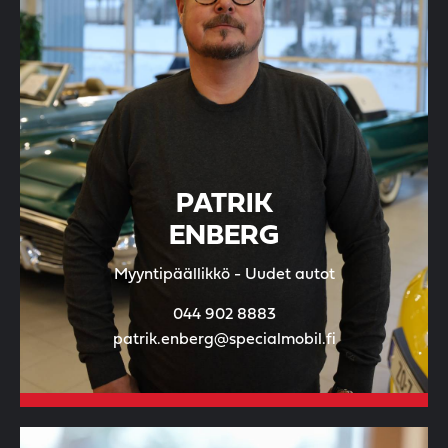
PATRIK
ENBERG
Myyntipäällikkö - Uudet autot
044 902 8883
patrik.enberg@specialmobil.fi