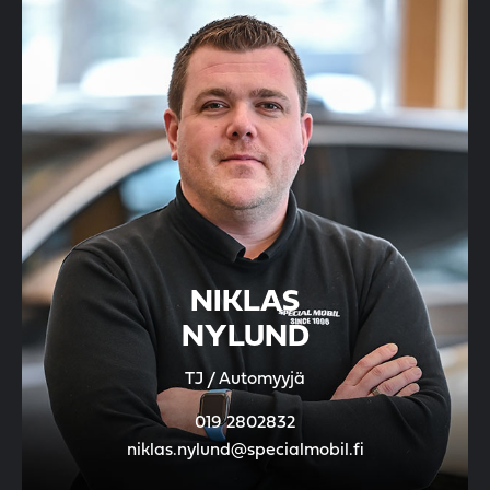
NIKLAS
NYLUND
TJ / Automyyjä
019 2802832
niklas.nylund@specialmobil.fi