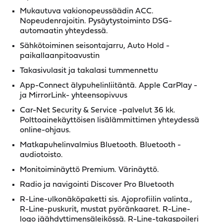
Mukautuva vakionopeussäädin ACC.
Nopeudenrajoitin. Pysäytystoiminto DSG-
automaatin yhteydessä.
Sähkötoiminen seisontajarru, Auto Hold -
paikallaanpitoavustin
Takasivulasit ja takalasi tummennettu
App-Connect älypuhelinliitäntä. Apple CarPlay -
ja MirrorLink- yhteensopivuus
Car-Net Security & Service -palvelut 36 kk.
Polttoainekäyttöisen lisälämmittimen yhteydessä
online-ohjaus.
Matkapuhelinvalmius Bluetooth. Bluetooth -
audiotoisto.
Monitoiminäyttö Premium. Värinäyttö.
Radio ja navigointi Discover Pro Bluetooth
R-Line-ulkonäköpaketti sis. Ajoprofiilin valinta.,
R-Line-puskurit, mustat pyöränkaaret. R-Line-
logo jäähdyttimensäleikössä. R-Line-takaspoileri