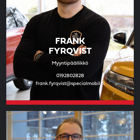
FRANK
FYRQVIST
Myyntipäällikkö
0192802828
frank.fyrqvist@specialmobil.fi