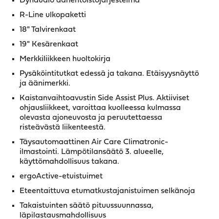
Dynaudio äänentoistojärjestelmä
R-Line ulkopaketti
18" Talvirenkaat
19" Kesärenkaat
Merkkiliikkeen huoltokirja
Pysäköintitutkat edessä ja takana. Etäisyysnäyttö
ja äänimerkki.
Kaistanvaihtoavustin Side Assist Plus. Aktiiviset
ohjausliikkeet, varoittaa kuolleessa kulmassa
olevasta ajoneuvosta ja peruutettaessa
risteävästä liikenteestä.
Täysautomaattinen Air Care Climatronic-
ilmastointi. Lämpötilansäätö 3. alueelle,
käyttömahdollisuus takana.
ergoActive-etuistuimet
Eteentaittuva etumatkustajanistuimen selkänoja
Takaistuinten säätö pituussuunnassa,
läpilastausmahdollisuus