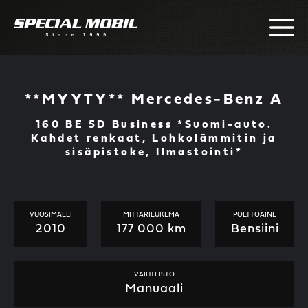
Skip
to
content
**MYYTY** Mercedes-Benz A
160 BE 5D Business *Suomi-auto.
Kahdet renkaat, Lohkolämmitin ja
sisäpistoke, Ilmastointi*
VUOSIMALLI
MITTARILUKEMA
POLTTOAINE
2010
177 000 km
Bensiini
VAIHTEISTO
Manuaali