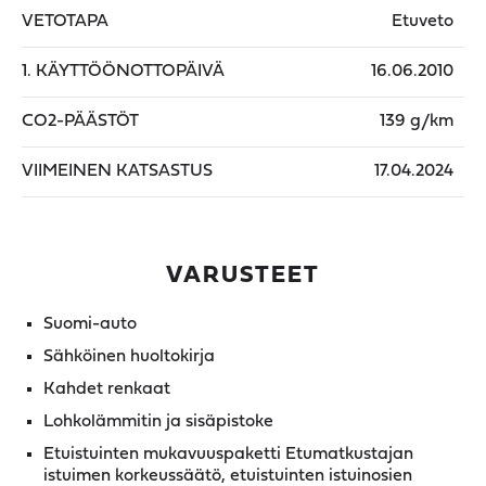
VETOTAPA
Etuveto
1. KÄYTTÖÖNOTTOPÄIVÄ
16.06.2010
CO2-PÄÄSTÖT
139 g/km
VIIMEINEN KATSASTUS
17.04.2024
VARUSTEET
Suomi-auto
Sähköinen huoltokirja
Kahdet renkaat
Lohkolämmitin ja sisäpistoke
Etuistuinten mukavuuspaketti Etumatkustajan
istuimen korkeussäätö, etuistuinten istuinosien