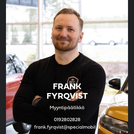
FRANK
FYRQVIST
Myyntipäällikkö
0192802828
frank.fyrqvist@specialmobil.fi