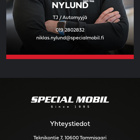
NYLUND
TJ / Automyyjä
019 2802832
niklas.nylund@specialmobil.fi
Yhteystiedot
Teknikontie 7, 10600 Tammisaari