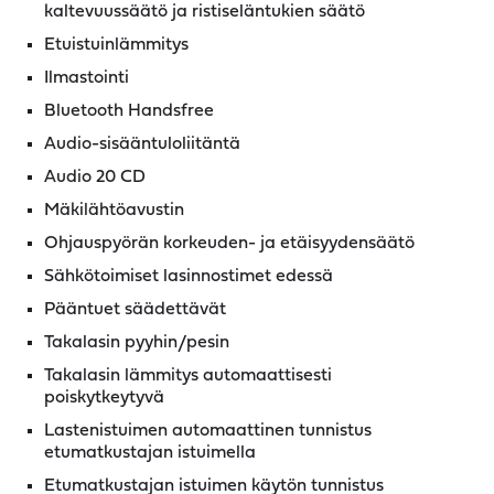
kaltevuussäätö ja ristiseläntukien säätö
Etuistuinlämmitys
Ilmastointi
Bluetooth Handsfree
Audio-sisääntuloliitäntä
Audio 20 CD
Mäkilähtöavustin
Ohjauspyörän korkeuden- ja etäisyydensäätö
Sähkötoimiset lasinnostimet edessä
Pääntuet säädettävät
Takalasin pyyhin/pesin
Takalasin lämmitys automaattisesti
poiskytkeytyvä
Lastenistuimen automaattinen tunnistus
etumatkustajan istuimella
Etumatkustajan istuimen käytön tunnistus