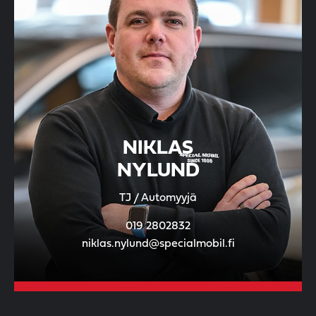
NIKLAS
NYLUND
TJ / Automyyjä
019 2802832
niklas.nylund@specialmobil.fi