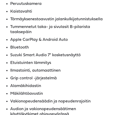
Peruutuskamera
Kaistavahti
Törmäyksenestoavustin jalankulkijatunnistuksella
Tummennetut taka- ja sivulasit B-pilarista
taaksepäin
Apple CarPlay & Android Auto
Bluetooth
Suzuki Smart Audio 7" kosketusnäyttö
Etuistuinten lämmitys
Ilmastointi, automaattinen
Grip control -järjestelmä
Alamäkihidastin
Mäkilähtöavustin
Vakionopeudensäädin ja nopeudenrajoitin
Audion ja vakionopeudensäätimen
käyttökytkimet ohjauspyörässä