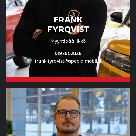
FRANK
FYRQVIST
Myyntipäällikkö
0192802828
frank.fyrqvist@specialmobil.fi