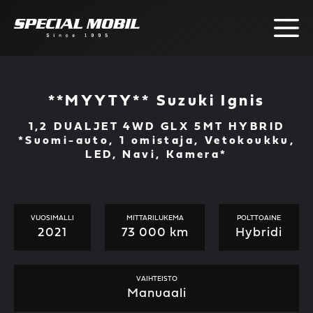
Skip
to
content
**MYYTY** Suzuki Ignis
1,2 DUALJET 4WD GLX 5MT HYBRID
*Suomi-auto, 1 omistaja, Vetokoukku,
LED, Navi, Kamera*
VUOSIMALLI
MITTARILUKEMA
POLTTOAINE
2021
73 000 km
Hybridi
VAIHTEISTO
Manuaali