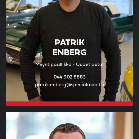
PATRIK
ENBERG
Myyntipäällikkö - Uudet autot
044 902 8883
patrik.enberg@specialmobil.fi