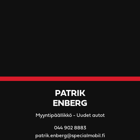
PATRIK
ENBERG
Myyntipäällikkö - Uudet autot
044 902 8883
patrik.enberg@specialmobil.fi