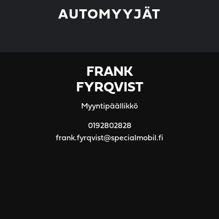
AUTOMYYJÄT
FRANK
FYRQVIST
Myyntipäällikkö
0192802828
frank.fyrqvist@specialmobil.fi