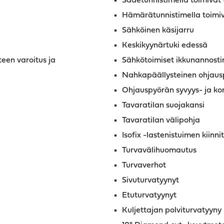
Sadetunnistimella toimivat 
Hämärätunnistimella toimiv
Sähköinen käsijarru
Keskikyynärtuki edessä
teen varoitus ja
Sähkötoimiset ikkunannost
Nahkapäällysteinen ohjaus
Ohjauspyörän syvyys- ja ko
Tavaratilan suojakansi
Tavaratilan välipohja
Isofix -lastenistuimen kiinni
Turvavälihuomautus
Turvaverhot
Sivuturvatyynyt
Etuturvatyynyt
Kuljettajan polviturvatyyny