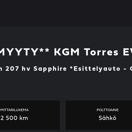
MYYTY** KGM Torres 
 207 hv Sapphire *Esittelyauto -
MITTARILUKEMA
POLTTOAINE
2 500 km
Sähkö