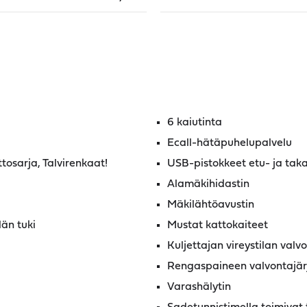
6 kaiutinta
Ecall-hätäpuhelupalvelu
ttosarja, Talvirenkaat!
USB-pistokkeet etu- ja taka
Alamäkihidastin
Mäkilähtöavustin
län tuki
Mustat kattokaiteet
Kuljettajan vireystilan valv
Rengaspaineen valvontajär
Varashälytin