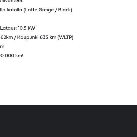
llivanteet
lla katolla (Latte Greige / Black)
 Lataus: 10,5 kW
 462km / Kaupunki 635 km (WLTP)
km
000 000 km!