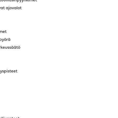
tuulilasinpyyhkimet
at ajovalot
imet
pyörä
rkeussäätö
tyspisteet