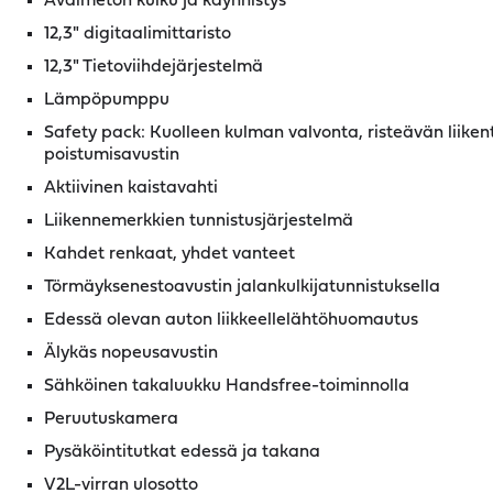
Avaimeton kulku ja käynnistys
12,3" digitaalimittaristo
12,3" Tietoviihdejärjestelmä
Lämpöpumppu
Safety pack: Kuolleen kulman valvonta, risteävän liiken
poistumisavustin
Aktiivinen kaistavahti
Liikennemerkkien tunnistusjärjestelmä
Kahdet renkaat, yhdet vanteet
Törmäyksenestoavustin jalankulkijatunnistuksella
Edessä olevan auton liikkeellelähtöhuomautus
Älykäs nopeusavustin
Sähköinen takaluukku Handsfree-toiminnolla
Peruutuskamera
Pysäköintitutkat edessä ja takana
V2L-virran ulosotto