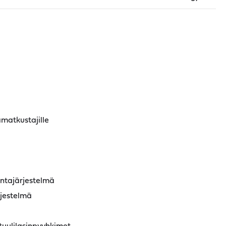
matkustajille
ontajärjestelmä
jestelmä