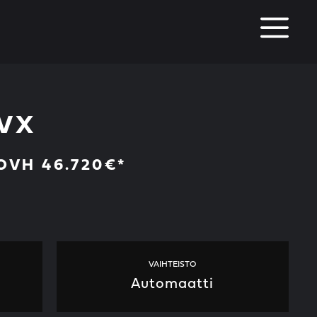
M
EVX
 OVH 46.720€*
VAIHTEISTO
Automaatti