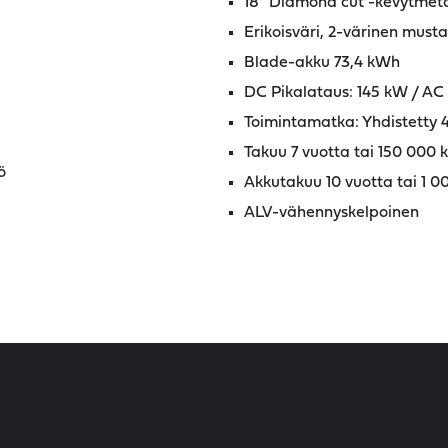
18" Diamond cut -kevytmeta
Erikoisväri, 2-värinen musta
Blade-akku 73,4 kWh
DC Pikalataus: 145 kW / AC
Toimintamatka: Yhdistetty
Takuu 7 vuotta tai 150 000 
ö
Akkutakuu 10 vuotta tai 1 
ALV-vähennyskelpoinen