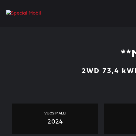
Skip
to
content
**
2WD 73,4 kWh
VUOSIMALLI
2024