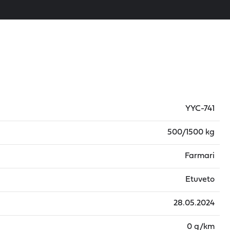
YYC-741
500/1500 kg
Farmari
Etuveto
28.05.2024
0 g/km