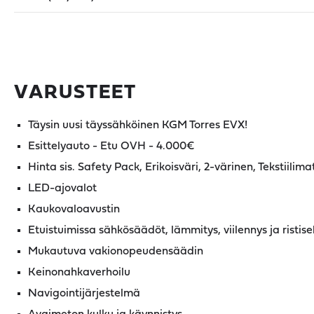
VARUSTEET
Täysin uusi täyssähköinen KGM Torres EVX!
Esittelyauto - Etu OVH - 4.000€
Hinta sis. Safety Pack, Erikoisväri, 2-värinen, Tekstiilima
LED-ajovalot
Kaukovaloavustin
Etuistuimissa sähkösäädöt, lämmitys, viilennys ja ristise
Mukautuva vakionopeudensäädin
Keinonahkaverhoilu
Navigointijärjestelmä