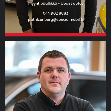
Myyntipäällikkö - Uudet autot
044 902 8883
patrik.enberg@specialmobil.fi