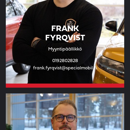
FRANK
FYRQVIST
Myyntipäällikkö
0192802828
frank.fyrqvist@specialmobil.fi