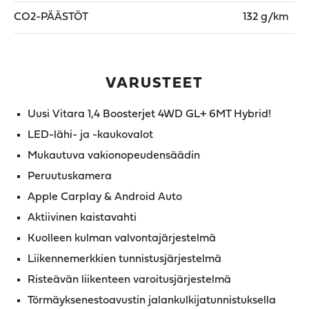
CO2-PÄÄSTÖT
132 g/km
VARUSTEET
Uusi Vitara 1,4 Boosterjet 4WD GL+ 6MT Hybrid!
LED-lähi- ja -kaukovalot
Mukautuva vakionopeudensäädin
Peruutuskamera
Apple Carplay & Android Auto
Aktiivinen kaistavahti
Kuolleen kulman valvontajärjestelmä
Liikennemerkkien tunnistusjärjestelmä
Risteävän liikenteen varoitusjärjestelmä
Törmäyksenestoavustin jalankulkijatunnistuksella