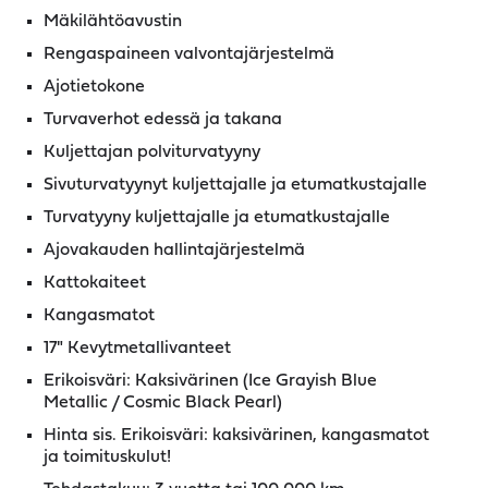
Mäkilähtöavustin
Rengaspaineen valvontajärjestelmä
Ajotietokone
Turvaverhot edessä ja takana
Kuljettajan polviturvatyyny
Sivuturvatyynyt kuljettajalle ja etumatkustajalle
Turvatyyny kuljettajalle ja etumatkustajalle
Ajovakauden hallintajärjestelmä
Kattokaiteet
Kangasmatot
17" Kevytmetallivanteet
Erikoisväri: Kaksivärinen (Ice Grayish Blue
Metallic / Cosmic Black Pearl)
Hinta sis. Erikoisväri: kaksivärinen, kangasmatot
ja toimituskulut!