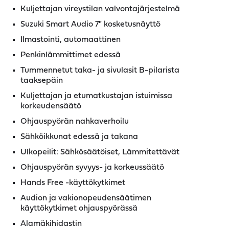
Kuljettajan vireystilan valvontajärjestelmä
Suzuki Smart Audio 7" kosketusnäyttö
Ilmastointi, automaattinen
Penkinlämmittimet edessä
Tummennetut taka- ja sivulasit B-pilarista
taaksepäin
Kuljettajan ja etumatkustajan istuimissa
korkeudensäätö
Ohjauspyörän nahkaverhoilu
Sähköikkunat edessä ja takana
Ulkopeilit: Sähkösäätöiset, Lämmitettävät
Ohjauspyörän syvyys- ja korkeussäätö
Hands Free -käyttökytkimet
Audion ja vakionopeudensäätimen
käyttökytkimet ohjauspyörässä
Alamäkihidastin