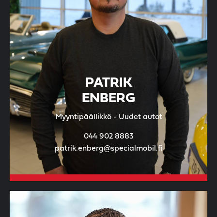
PATRIK
ENBERG
Myyntipäällikkö - Uudet autot
044 902 8883
patrik.enberg@specialmobil.fi