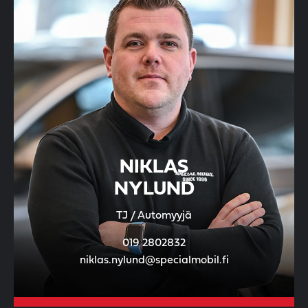
NIKLAS
NYLUND
TJ / Automyyjä
019 2802832
niklas.nylund@specialmobil.fi