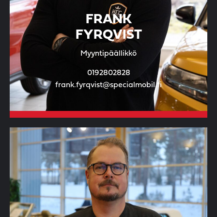
FRANK
FYRQVIST
Myyntipäällikkö
0192802828
frank.fyrqvist@specialmobil.fi