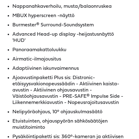
Nappanahkaverhoilu, musta/balaonruskea
MBUX hyperscreen -näyttö
Burmester® Surround-Soundsystem
Advanced Head-up display -heijastusnäyttö
'HUD'
Panoraamakattoluukku
Airmatic-ilmajousitus
Adaptiivinen iskunvaimennus
Ajoavustinpaketti Plus sis: Distronic-
etäisyysvakionopeussäädin - Aktiivinen kaista-
avustin - Aktiivinen ohjausavustin -
Väistöohjausavustin - PRE-SAFE® Impulse Side -
Liikennemerkkiavustin - Nopeusrajoitusavustin
Nelipyöräohjaus, 10° ohjauskulmasäätö
Etuistuinten, ohjauspyörän sähkösäätöjen
muistitoiminto
Pysäköintipaketti sis: 360°-kameran ja aktiivisen