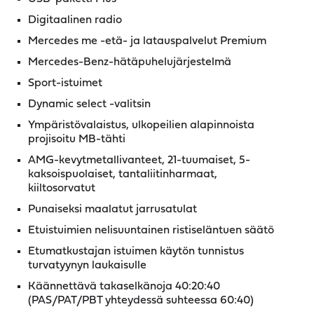
Digitaalinen radio
Mercedes me -etä- ja latauspalvelut Premium
Mercedes-Benz-hätäpuhelujärjestelmä
Sport-istuimet
Dynamic select -valitsin
Ympäristövalaistus, ulkopeilien alapinnoista
projisoitu MB-tähti
AMG-kevytmetallivanteet, 21-tuumaiset, 5-
kaksoispuolaiset, tantaliitinharmaat,
kiiltosorvatut
Punaiseksi maalatut jarrusatulat
Etuistuimien nelisuuntainen ristiseläntuen säätö
Etumatkustajan istuimen käytön tunnistus
turvatyynyn laukaisulle
Käännettävä takaselkänoja 40:20:40
(PAS/PAT/PBT yhteydessä suhteessa 60:40)