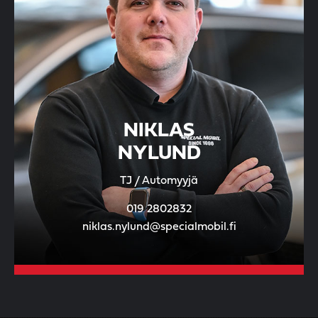
NIKLAS
NYLUND
TJ / Automyyjä
019 2802832
niklas.nylund@specialmobil.fi