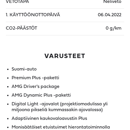
VETOTAPA
Neliveto
1. KÄYTTÖÖNOTTOPÄIVÄ
06.04.2022
CO2-PÄÄSTÖT
0 g/km
VARUSTEET
Suomi-auto
Premium Plus -paketti
AMG Driver's package
AMG Dynamic Plus -paketti
Digital Light -ajovalot (projektiomodulissa yli
miljoona pikseliä kummassakin ajovalossa)
Adaptiivinen kaukovaloavustin Plus
Monisäätöiset etuistuimet hierontatoiminnolla