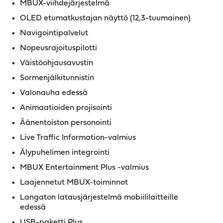
MBUX-viihdejärjestelmä
OLED etumatkustajan näyttö (12,3-tuumainen)
Navigointipalvelut
Nopeusrajoituspilotti
Väistöohjausavustin
Sormenjälkitunnistin
Valonauha edessä
Animaatioiden projisointi
Äänentoiston personointi
Live Traffic Information-valmius
Älypuhelimen integrointi
MBUX Entertainment Plus -valmius
Laajennetut MBUX-toiminnot
Langaton latausjärjestelmä mobiililaitteille
edessä
USB-paketti Plus