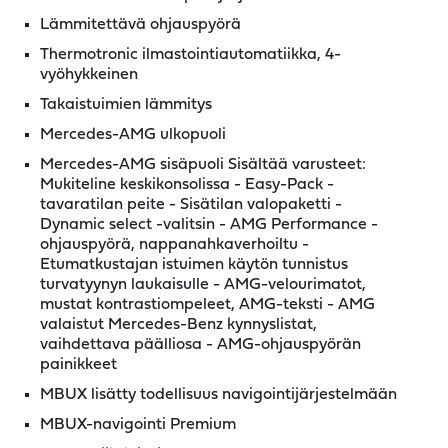
Lämmitettävä ohjauspyörä
Thermotronic ilmastointiautomatiikka, 4-
vyöhykkeinen
Takaistuimien lämmitys
Mercedes-AMG ulkopuoli
Mercedes-AMG sisäpuoli Sisältää varusteet:
Mukiteline keskikonsolissa - Easy-Pack -
tavaratilan peite - Sisätilan valopaketti -
Dynamic select -valitsin - AMG Performance -
ohjauspyörä, nappanahkaverhoiltu -
Etumatkustajan istuimen käytön tunnistus
turvatyynyn laukaisulle - AMG-velourimatot,
mustat kontrastiompeleet, AMG-teksti - AMG
valaistut Mercedes-Benz kynnyslistat,
vaihdettava päälliosa - AMG-ohjauspyörän
painikkeet
MBUX lisätty todellisuus navigointijärjestelmään
MBUX-navigointi Premium