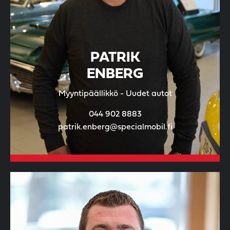
PATRIK
ENBERG
Myyntipäällikkö - Uudet autot
044 902 8883
patrik.enberg@specialmobil.fi