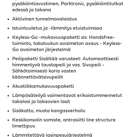
pysäköintiavustimen, Parktronic, pysäköintitutkat
edessä ja takana
Aktiivinen tunnelmavalaistus
Istuintuuletus ja -lämmitys etuistuimissa
Keyless-Go -mukavuuspaketti sis: Handsfree-
toiminto, takaluukun avaimeton avaus - Keyless-
Go avaimeton järjestelmä
Peilipaketti Sisältää varusteet: Automaattisesti
himmentyvä taustapeili ja vas. Sivupeili -
Sähkötoimisesti koria vasten
käännettävätsivupeilit
Akustiikkamukavuuspaketti
Lämpösäteilyä vaimentavat erikoistummennetut
takalasi ja takaovien lasit
Sisäkatto, musta kangasverhoilu
Keskikonsolin somiste, antrasiitti line structure
limettipuu
Lämmitettävä lasinpesujärjestelmä