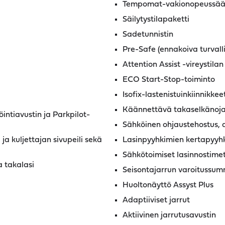
Tempomat-vakionopeussäädi
Säilytystilapaketti
Sadetunnistin
Pre-Safe (ennakoiva turvall
Attention Assist -vireystilan
ECO Start-Stop-toiminto
Isofix-lastenistuinkiinnikkee
Käännettävä takaselkänoja
intiavustin ja Parkpilot-
Sähköinen ohjaustehostus,
ja kuljettajan sivupeili sekä
Lasinpyyhkimien kertapyyhk
Sähkötoimiset lasinnostimet 
 takalasi
Seisontajarrun varoitussum
Huoltonäyttö Assyst Plus
Adaptiiviset jarrut
Aktiivinen jarrutusavustin