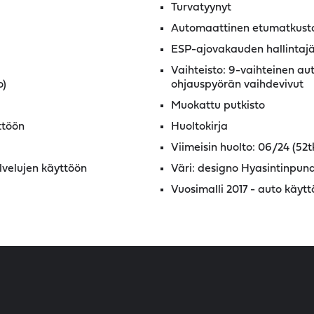
Turvatyynyt
Automaattinen etumatkusta
ESP-ajovakauden hallintaj
Vaihteisto: 9-vaihteinen aut
o)
ohjauspyörän vaihdevivut
Muokattu putkisto
ttöön
Huoltokirja
Viimeisin huolto: 06/24 (52
velujen käyttöön
Väri: designo Hyasintinpuna
Vuosimalli 2017 - auto käyt