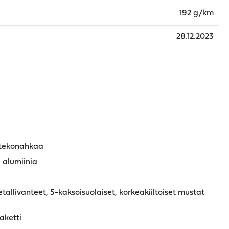
192 g/km
28.12.2023
-tekonahkaa
 alumiinia
livanteet, 5-kaksoisuolaiset, korkeakiiltoiset mustat
aketti