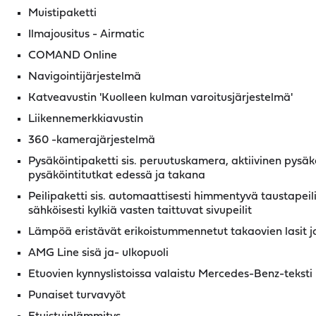
Muistipaketti
Ilmajousitus - Airmatic
COMAND Online
Navigointijärjestelmä
Katveavustin 'Kuolleen kulman varoitusjärjestelmä'
Liikennemerkkiavustin
360 -kamerajärjestelmä
Pysäköintipaketti sis. peruutuskamera, aktiivinen pysäkö
pysäköintitutkat edessä ja takana
Peilipaketti sis. automaattisesti himmentyvä taustapeili 
sähköisesti kylkiä vasten taittuvat sivupeilit
Lämpöä eristävät erikoistummennetut takaovien lasit ja
AMG Line sisä ja- ulkopuoli
Etuovien kynnyslistoissa valaistu Mercedes-Benz-teksti
Punaiset turvavyöt