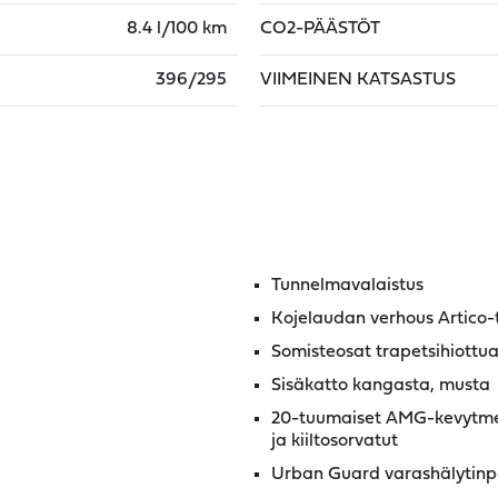
8.4 l/100 km
CO2-PÄÄSTÖT
396/295
VIIMEINEN KATSASTUS
Tunnelmavalaistus
Kojelaudan verhous Artico
Somisteosat trapetsihiottua
Sisäkatto kangasta, musta
20-tuumaiset AMG-kevytmetal
ja kiiltosorvatut
Urban Guard varashälytinp