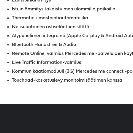
Etuistuinlämmitys
Istuinlämmitys takaistuimen ulommilla paikoilla
Thermatic-ilmastointiautomatiikka
Nelisuuntainen ristiseläntuen säätö
Älypuhelimen integrointi (Apple Carplay & Android Aut
Bluetooth Handsfree & Audio
Remote Online, valmius Mercedes me -palveluiden käy
Live Traffic Information-valmius
Kommunikaatiomoduuli (3G) Mercedes me connect -pal
Touchpad-kosketuslevy monitoimisäätimen kanssa