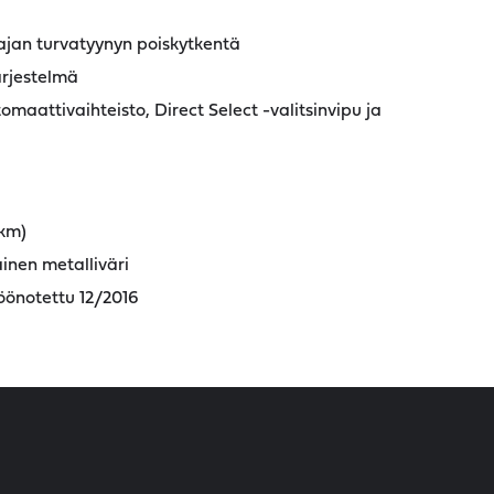
jan turvatyynyn poiskytkentä
ärjestelmä
omaattivaihteisto, Direct Select -valitsinvipu ja
tkm)
inen metalliväri
töönotettu 12/2016