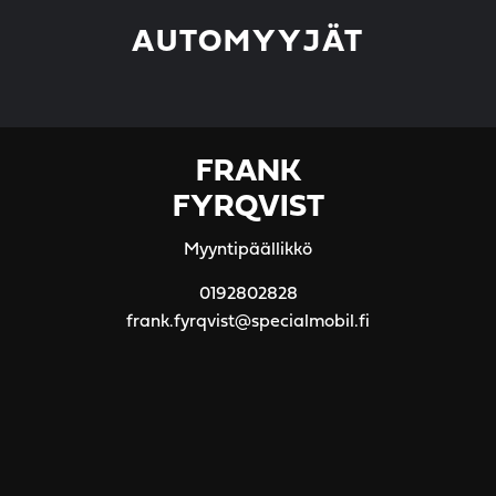
AUTOMYYJÄT
FRANK
FYRQVIST
Myyntipäällikkö
0192802828
frank.fyrqvist@specialmobil.fi