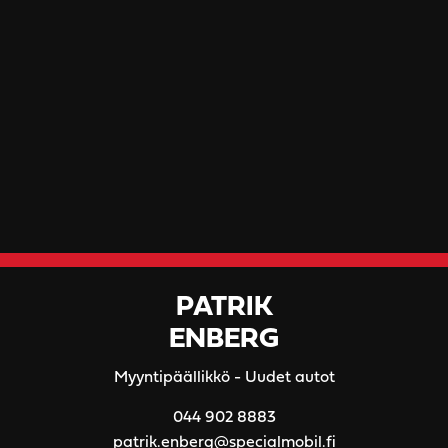
PATRIK
ENBERG
Myyntipäällikkö - Uudet autot
044 902 8883
patrik.enberg@specialmobil.fi