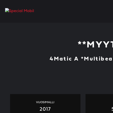
Skip
to
content
**MYYT
4Matic A *Multibea
VUOSIMALLI
2017