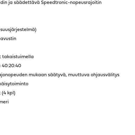
n ja säädettävä Speedtronic-nopeusrajoitin
isuusjärjestelmä)
 avustin
t takaistuimella
 40:20:40
 ajonopeuden mukaan säätyvä, muuttuva ohjausvälitys
äisytoiminto
(4 kpl)
meri