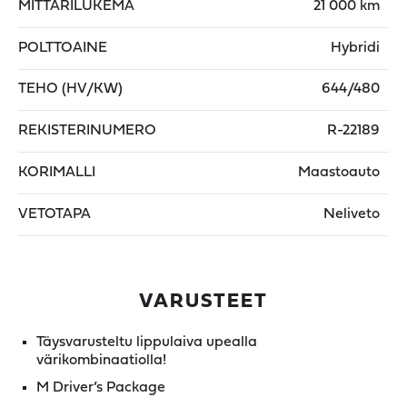
MITTARILUKEMA
21 000 km
POLTTOAINE
Hybridi
TEHO (HV/KW)
644/480
REKISTERINUMERO
R-22189
KORIMALLI
Maastoauto
VETOTAPA
Neliveto
VARUSTEET
Täysvarusteltu lippulaiva upealla
värikombinaatiolla!
M Driver’s Package