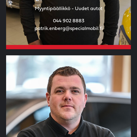
Myyntipäällikkö - Uudet autot
044 902 8883
patrik.enberg@specialmobil.fi