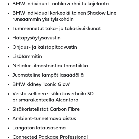
BMW Individual -nahkaverhoiltu kojelauta
BMW Individual korkeakiiltoinen Shadow Line
runsaammin yksityiskohdin
Tummennetut taka- ja takasivuikkunat
Hätäpysäytysavustin
Ohjaus- ja kaistapitoavustin
Lisälämmitin
Nelialue-ilmastointiautomatiikka
Juomateline lämpötilasäädöllä
BMW kidney 'Iconic Glow'
Veistoksellinen sisäkattoverhoilu 3D-
prismarakenteella Alcantara
Sisäkoristelistat Carbon Fibre
Ambient-tunnelmavalaistus
Langaton latausasema
Connected Package Professional