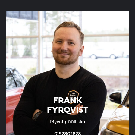
FRANK
FYRQVIST
Myyntipäällikkö
0192802828