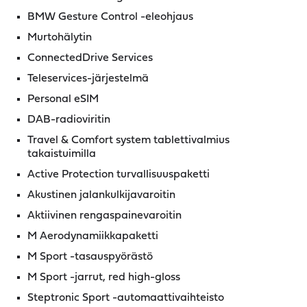
BMW Gesture Control -eleohjaus
Murtohälytin
ConnectedDrive Services
Teleservices-järjestelmä
Personal eSIM
DAB-radioviritin
Travel & Comfort system tablettivalmius
takaistuimilla
Active Protection turvallisuuspaketti
Akustinen jalankulkijavaroitin
Aktiivinen rengaspainevaroitin
M Aerodynamiikkapaketti
M Sport -tasauspyörästö
M Sport -jarrut, red high-gloss
Steptronic Sport -automaattivaihteisto