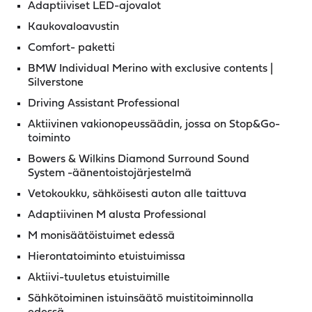
Adaptiiviset LED-ajovalot
Kaukovaloavustin
Comfort- paketti
BMW Individual Merino with exclusive contents |
Silverstone
Driving Assistant Professional
Aktiivinen vakionopeussäädin, jossa on Stop&Go-
toiminto
Bowers & Wilkins Diamond Surround Sound
System -äänentoistojärjestelmä
Vetokoukku, sähköisesti auton alle taittuva
Adaptiivinen M alusta Professional
M monisäätöistuimet edessä
Hierontatoiminto etuistuimissa
Aktiivi-tuuletus etuistuimille
Sähkötoiminen istuinsäätö muistitoiminnolla