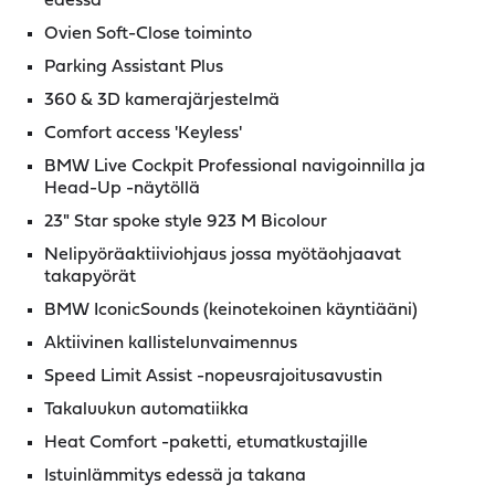
edessä
Ovien Soft-Close toiminto
Parking Assistant Plus
360 & 3D kamerajärjestelmä
Comfort access 'Keyless'
BMW Live Cockpit Professional navigoinnilla ja
Head-Up -näytöllä
23" Star spoke style 923 M Bicolour
Nelipyöräaktiiviohjaus jossa myötäohjaavat
takapyörät
BMW IconicSounds (keinotekoinen käyntiääni)
Aktiivinen kallistelunvaimennus
Speed Limit Assist -nopeusrajoitusavustin
Takaluukun automatiikka
Heat Comfort -paketti, etumatkustajille
Istuinlämmitys edessä ja takana