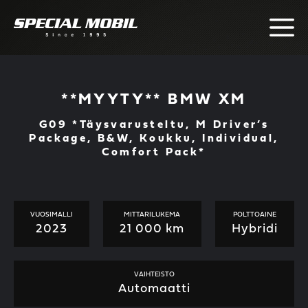
Skip
to
content
**MYYTY** BMW XM
G09 *Täysvarusteltu, M Driver’s
Package, B&W, Koukku, Individual,
Comfort Pack*
VUOSIMALLI
MITTARILUKEMA
POLTTOAINE
2023
21 000 km
Hybridi
VAIHTEISTO
Automaatti