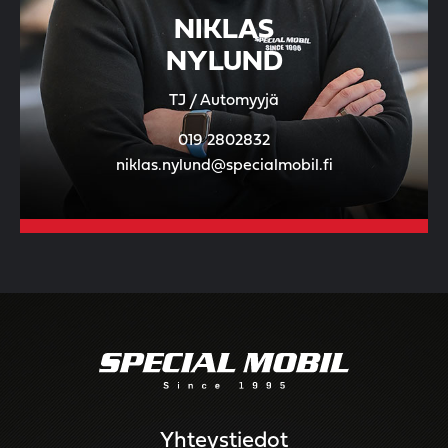
NIKLAS
NYLUND
TJ / Automyyjä
019 2802832
niklas.nylund@specialmobil.fi
Yhteystiedot