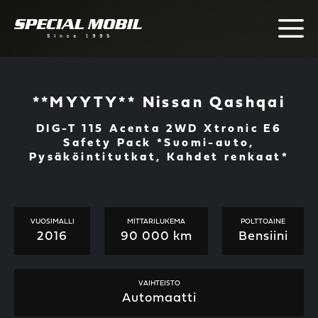
Skip
to
content
**MYYTY** Nissan Qashqai
DIG-T 115 Acenta 2WD Xtronic E6
Safety Pack *Suomi-auto,
Pysäköintitutkat, Kahdet renkaat*
VUOSIMALLI
MITTARILUKEMA
POLTTOAINE
2016
90 000 km
Bensiini
VAIHTEISTO
Automaatti