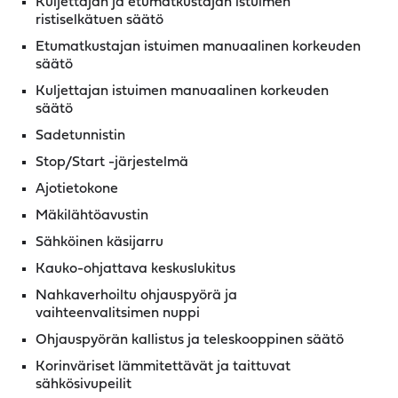
Kuljettajan ja etumatkustajan istuimen
ristiselkätuen säätö
Etumatkustajan istuimen manuaalinen korkeuden
säätö
Kuljettajan istuimen manuaalinen korkeuden
säätö
Sadetunnistin
Stop/Start -järjestelmä
Ajotietokone
Mäkilähtöavustin
Sähköinen käsijarru
Kauko-ohjattava keskuslukitus
Nahkaverhoiltu ohjauspyörä ja
vaihteenvalitsimen nuppi
Ohjauspyörän kallistus ja teleskooppinen säätö
Korinväriset lämmitettävät ja taittuvat
sähkösivupeilit