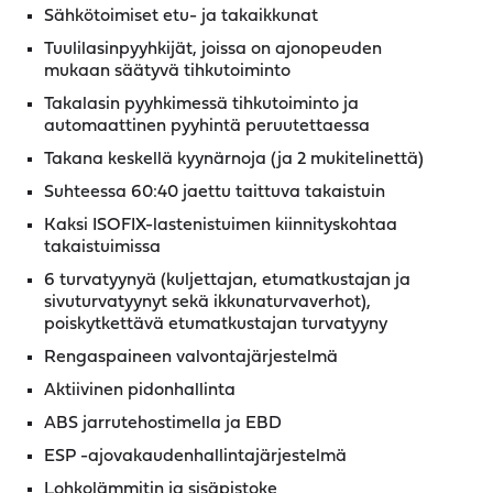
Sähkötoimiset etu- ja takaikkunat
Tuulilasinpyyhkijät, joissa on ajonopeuden
mukaan säätyvä tihkutoiminto
Takalasin pyyhkimessä tihkutoiminto ja
automaattinen pyyhintä peruutettaessa
Takana keskellä kyynärnoja (ja 2 mukitelinettä)
Suhteessa 60:40 jaettu taittuva takaistuin
Kaksi ISOFIX-lastenistuimen kiinnityskohtaa
takaistuimissa
6 turvatyynyä (kuljettajan, etumatkustajan ja
sivuturvatyynyt sekä ikkunaturvaverhot),
poiskytkettävä etumatkustajan turvatyyny
Rengaspaineen valvontajärjestelmä
Aktiivinen pidonhallinta
ABS jarrutehostimella ja EBD
ESP -ajovakaudenhallintajärjestelmä
Lohkolämmitin ja sisäpistoke