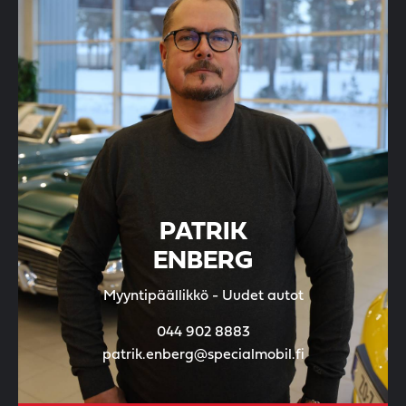
PATRIK
ENBERG
Myyntipäällikkö - Uudet autot
044 902 8883
patrik.enberg@specialmobil.fi