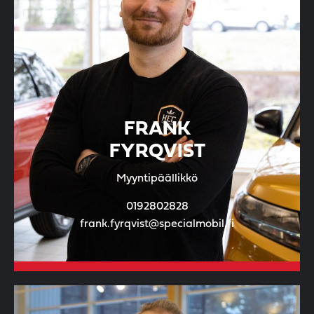
FRANK
FYRQVIST
Myyntipäällikkö
0192802828
frank.fyrqvist@specialmobil.fi