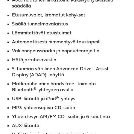
Automaattinen ilmastointi kaksivyöhykkeisellä
säädöllä
Etusumuvalot, kromatut kehykset
Sisällä tunnelmavalaistus
Lämmitettävät etuistuimet
Automaattisesti himmentyvä taustapeili
Vakionopeussäädin ja nopeudenrajoitin
Hätäjarrutusavustin
5-tuuman värillinen Advanced Drive - Assist
Display (ADAD) -näyttö
Matkapuhelimen hands free -toiminto
Bluetooth®-yhteyden avulla
USB-liitäntä ja iPod®-yhteys
MP3-yhteensopiva CD-soitin
Yhden levyn AM/FM CD -soitin ja 6 kaiutinta
AUX-liitäntä