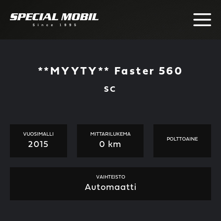
Skip
to
content
**MYYTY** Faster 560
SC
VUOSIMALLI
MITTARILUKEMA
POLTTOAINE
2015
0 km
VAIHTEISTO
Automaatti