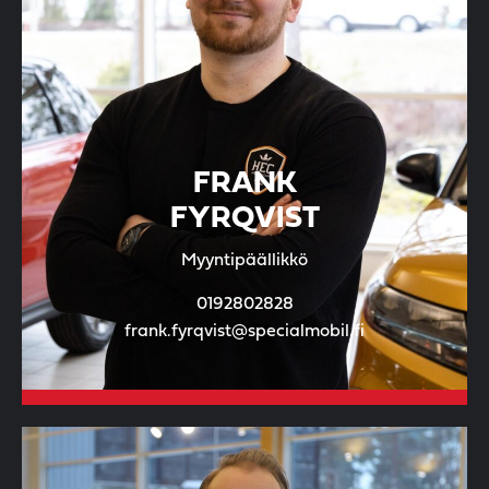
FRANK
FYRQVIST
Myyntipäällikkö
0192802828
frank.fyrqvist@specialmobil.fi