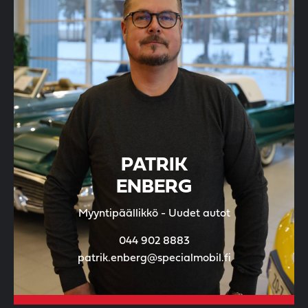
PATRIK
ENBERG
Myyntipäällikkö - Uudet autot
044 902 8883
patrik.enberg@specialmobil.fi