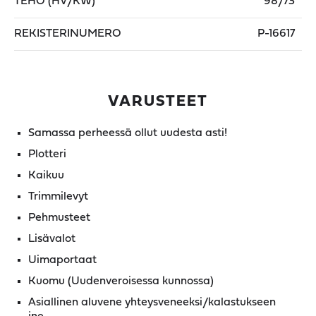
TEHO (HV/KW)
98/73
REKISTERINUMERO
P-16617
VARUSTEET
Samassa perheessä ollut uudesta asti!
Plotteri
Kaikuu
Trimmilevyt
Pehmusteet
Lisävalot
Uimaportaat
Kuomu (Uudenveroisessa kunnossa)
Asiallinen aluvene yhteysveneeksi/kalastukseen