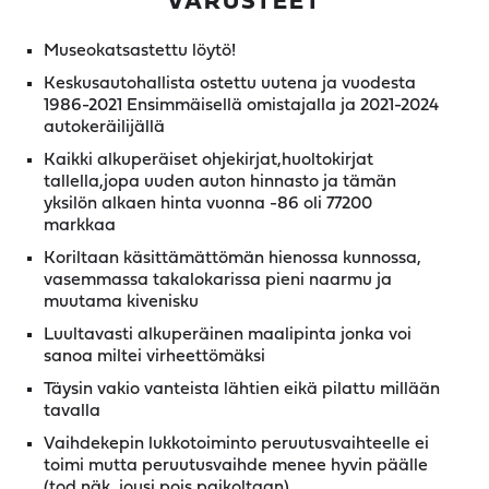
VARUSTEET
Museokatsastettu löytö!
Keskusautohallista ostettu uutena ja vuodesta
1986-2021 Ensimmäisellä omistajalla ja 2021-2024
autokeräilijällä
Kaikki alkuperäiset ohjekirjat,huoltokirjat
tallella,jopa uuden auton hinnasto ja tämän
yksilön alkaen hinta vuonna -86 oli 77200
markkaa
Koriltaan käsittämättömän hienossa kunnossa,
vasemmassa takalokarissa pieni naarmu ja
muutama kivenisku
Luultavasti alkuperäinen maalipinta jonka voi
sanoa miltei virheettömäksi
Täysin vakio vanteista lähtien eikä pilattu millään
tavalla
Vaihdekepin lukkotoiminto peruutusvaihteelle ei
toimi mutta peruutusvaihde menee hyvin päälle
(tod.näk. jousi pois paikoltaan)