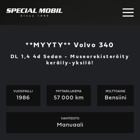
Skip
to
content
**MYYTY** Volvo 340
DL 1,4 4d Sedan - Museorekisteröity
keräily-yksilö!
VUOSIMALLI
MITTARILUKEMA
POLTTOAINE
1986
57 000 km
Bensiini
VAIHTEISTO
Manuaali