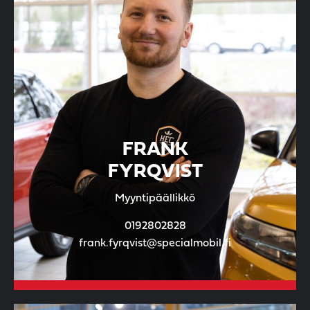
FRANK
FYRQVIST
Myyntipäällikkö
0192802828
frank.fyrqvist@specialmobil.fi