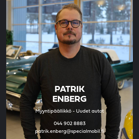
PATRIK
ENBERG
Myyntipäällikkö - Uudet autot
044 902 8883
patrik.enberg@specialmobil.fi