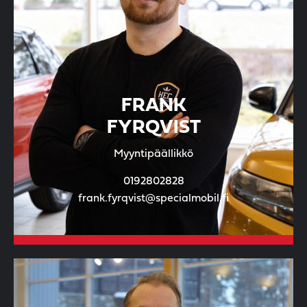
FRANK
FYRQVIST
Myyntipäällikkö
0192802828
frank.fyrqvist@specialmobil.fi