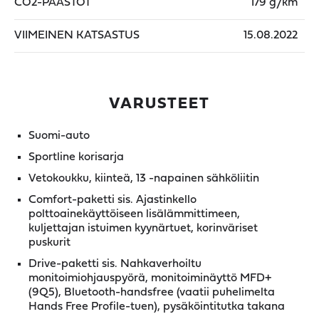
CO2-PÄÄSTÖT
179 g/km
VIIMEINEN KATSASTUS
15.08.2022
VARUSTEET
Suomi-auto
Sportline korisarja
Vetokoukku, kiinteä, 13 -napainen sähköliitin
Comfort-paketti sis. Ajastinkello
polttoainekäyttöiseen lisälämmittimeen,
kuljettajan istuimen kyynärtuet, korinväriset
puskurit
Drive-paketti sis. Nahkaverhoiltu
monitoimiohjauspyörä, monitoiminäyttö MFD+
(9Q5), Bluetooth-handsfree (vaatii puhelimelta
Hands Free Profile-tuen), pysäköintitutka takana