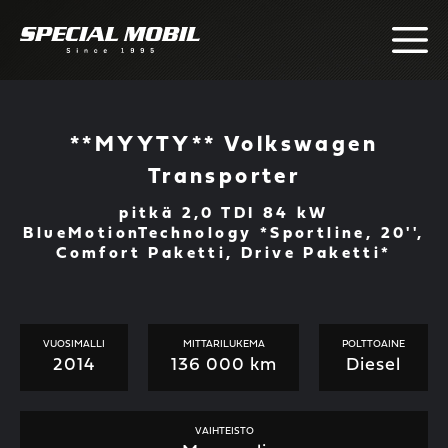
Skip
to
content
**MYYTY** Volkswagen
Transporter
pitkä 2,0 TDI 84 kW
BlueMotionTechnology *Sportline, 20'',
Comfort Paketti, Drive Paketti*
VUOSIMALLI
MITTARILUKEMA
POLTTOAINE
2014
136 000 km
Diesel
VAIHTEISTO