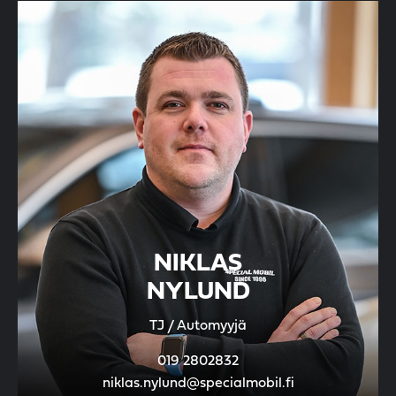
NIKLAS
NYLUND
TJ / Automyyjä
019 2802832
niklas.nylund@specialmobil.fi