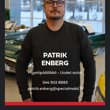
PATRIK
ENBERG
Myyntipäällikkö - Uudet autot
044 902 8883
patrik.enberg@specialmobil.fi