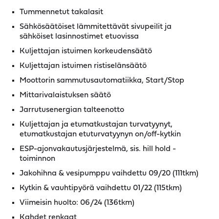
Tummennetut takalasit
Sähkösäätöiset lämmitettävät sivupeilit ja
sähköiset lasinnostimet etuovissa
Kuljettajan istuimen korkeudensäätö
Kuljettajan istuimen ristiselänsäätö
Moottorin sammutusautomatiikka, Start/Stop
Mittarivalaistuksen säätö
Jarrutusenergian talteenotto
Kuljettajan ja etumatkustajan turvatyynyt,
etumatkustajan etuturvatyynyn on/off-kytkin
ESP-ajonvakautusjärjestelmä, sis. hill hold -
toiminnon
Jakohihna & vesipumppu vaihdettu 09/20 (111tkm)
Kytkin & vauhtipyörä vaihdettu 01/22 (115tkm)
Viimeisin huolto: 06/24 (136tkm)
Kahdet renkaat