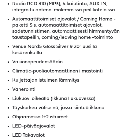
Radio RCD 310 (MP3); 4 kaiutinta, AUX-IN,
integroitu antenni molemmissa peilikoteloissa
Automaattitoimiset ajovalot / Coming Home -
paketti Sis. automaattitoimiset ajovalot,
sadetunnistimen, automaattisesti himmentyvän
taustapeilin, coming/leaving home -toiminto
Venue Nord5 Gloss Silver 9 20'' uusilla
kesärenkailla
Vakionopeudensäädin
Climatic-puoliautomaattinen ilmastointi
Kuljettajan istuimen lämmitys
Vanerointi
Liukuovi oikealla (Ikkuna liukuovessa)
Täyskorkea väliseinä, jossa kiinteä ikkuna
Ohjaamossa 1+2 istuimet
LED-päiväajovalot
LED Takavalot