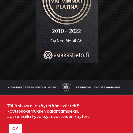
AJONEUVOT
OSTAMME AUTOSI
YRITYS
YHTEYS
Tällä sivustolla käytetään evästeitä
käyttökokemuksen parantamiseksi.
Jatkamalla hyväksyt evästeiden käytön.
© 2022
Special Mobil
-
Rekisteriseloste
- Created by
MR
OK
MEDIA