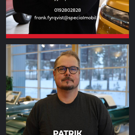
0192802828
frank.fyrqvist@specialmobil.fi
PATRIK