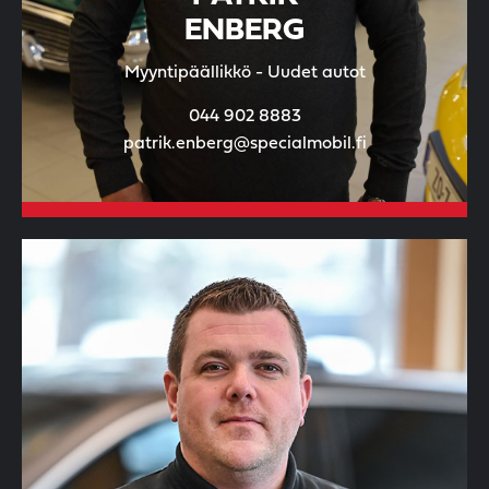
ENBERG
Myyntipäällikkö - Uudet autot
044 902 8883
patrik.enberg@specialmobil.fi