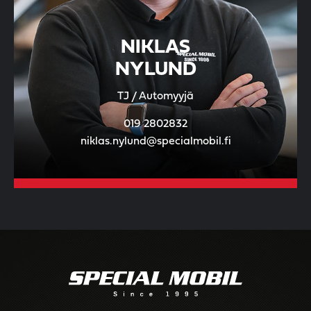
NIKLAS
NYLUND
TJ / Automyyjä
019 2802832
niklas.nylund@specialmobil.fi