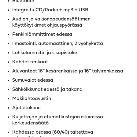
Bluetooth
Integroitu CD/Radio + mp3 + USB
Audion ja vakionopeudensäätimen
käyttökytkimet ohjauspyörässä
Penkinlämmittimet edessä
Ilmastointi, automaattinen, 2 vyöhykettä
Lohkolämmitin ja sisäpistoke
Kahdet renkaat
Aluvanteet 16'' kesärenkaissa ja 16'' talvirenkaissa
Sumuvalot edessä
Sähköikkunat edessä ja takana
Mäkilähtöavustin
Ajotietokone
Kuljettajan ja etumatkustajan istuimissa
korkeudensäätö
Kahdessa osassa (60/40) taitettava