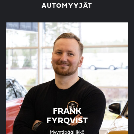
AUTOMYYJÄT
FRANK
FYRQVIST
Myyntipäällikkö