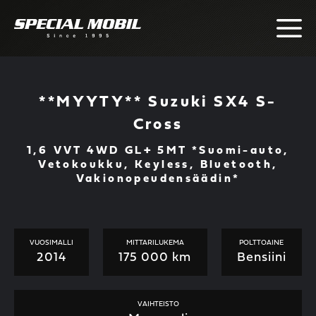
Skip
to
content
**MYYTY** Suzuki SX4 S-
Cross
1,6 VVT 4WD GL+ 5MT *Suomi-auto,
Vetokoukku, Keyless, Bluetooth,
Vakionopeudensäädin*
VUOSIMALLI
MITTARILUKEMA
POLTTOAINE
2014
175 000 km
Bensiini
VAIHTEISTO