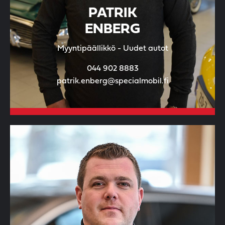
PATRIK
ENBERG
Myyntipäällikkö - Uudet autot
044 902 8883
patrik.enberg@specialmobil.fi