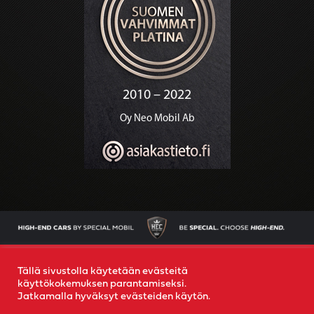
AJONEUVOT
OSTAMME AUTOSI
YRITYS
YHTEYS
Tällä sivustolla käytetään evästeitä
käyttökokemuksen parantamiseksi.
Jatkamalla hyväksyt evästeiden käytön.
© 2022
Special Mobil
-
Rekisteriseloste
- Created by
MR