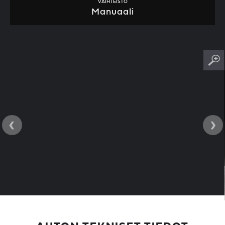
VAIHTEISTO
Manuaali
‹
›