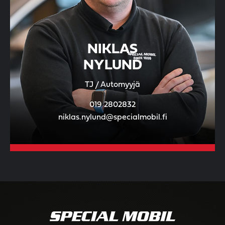
NIKLAS
NYLUND
TJ / Automyyjä
019 2802832
niklas.nylund@specialmobil.fi