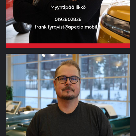
Myyntipäällikkö
0192802828
frank.fyrqvist@specialmobil.fi