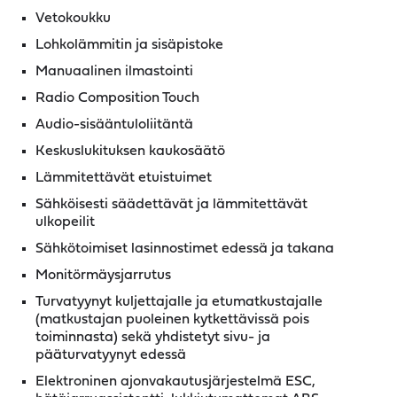
Vetokoukku
Lohkolämmitin ja sisäpistoke
Manuaalinen ilmastointi
Radio Composition Touch
Audio-sisääntuloliitäntä
Keskuslukituksen kaukosäätö
Lämmitettävät etuistuimet
Sähköisesti säädettävät ja lämmitettävät
ulkopeilit
Sähkötoimiset lasinnostimet edessä ja takana
Monitörmäysjarrutus
Turvatyynyt kuljettajalle ja etumatkustajalle
(matkustajan puoleinen kytkettävissä pois
toiminnasta) sekä yhdistetyt sivu- ja
pääturvatyynyt edessä
Elektroninen ajonvakautusjärjestelmä ESC,