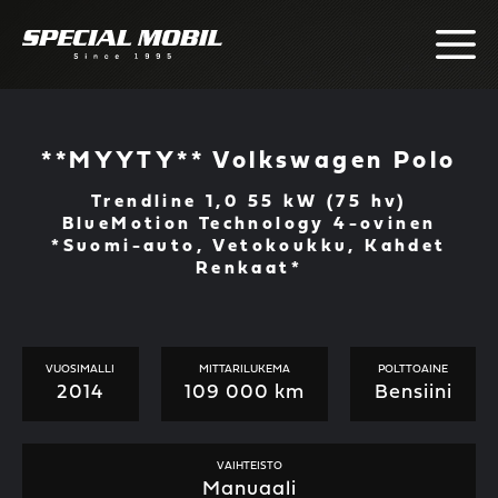
Skip
to
content
**MYYTY** Volkswagen Polo
Trendline 1,0 55 kW (75 hv)
BlueMotion Technology 4-ovinen
*Suomi-auto, Vetokoukku, Kahdet
Renkaat*
VUOSIMALLI
MITTARILUKEMA
POLTTOAINE
2014
109 000 km
Bensiini
VAIHTEISTO
Manuaali