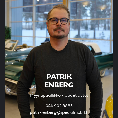
PATRIK
ENBERG
Myyntipäällikkö - Uudet autot
044 902 8883
patrik.enberg@specialmobil.fi