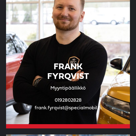
FRANK
FYRQVIST
Myyntipäällikkö
0192802828
frank.fyrqvist@specialmobil.fi