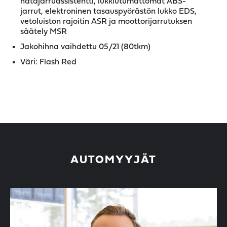
hätäjarruassistentti, lukkiutumattomat ABS-
jarrut, elektroninen tasauspyörästön lukko EDS,
vetoluiston rajoitin ASR ja moottorijarrutuksen
säätely MSR
Jakohihna vaihdettu 05/21 (80tkm)
Väri: Flash Red
AUTOMYYJÄT