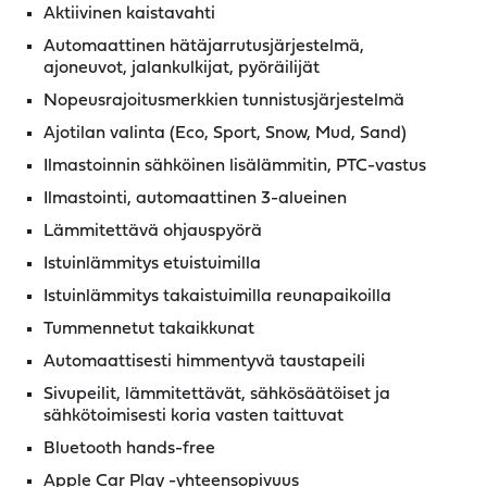
Aktiivinen kaistavahti
Automaattinen hätäjarrutusjärjestelmä,
ajoneuvot, jalankulkijat, pyöräilijät
Nopeusrajoitusmerkkien tunnistusjärjestelmä
Ajotilan valinta (Eco, Sport, Snow, Mud, Sand)
Ilmastoinnin sähköinen lisälämmitin, PTC-vastus
Ilmastointi, automaattinen 3-alueinen
Lämmitettävä ohjauspyörä
Istuinlämmitys etuistuimilla
Istuinlämmitys takaistuimilla reunapaikoilla
Tummennetut takaikkunat
Automaattisesti himmentyvä taustapeili
Sivupeilit, lämmitettävät, sähkösäätöiset ja
sähkötoimisesti koria vasten taittuvat
Bluetooth hands-free
Apple Car Play -yhteensopivuus