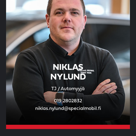
NIKLAS
NYLUND
TJ / Automyyjä
019 2802832
niklas.nylund@specialmobil.fi