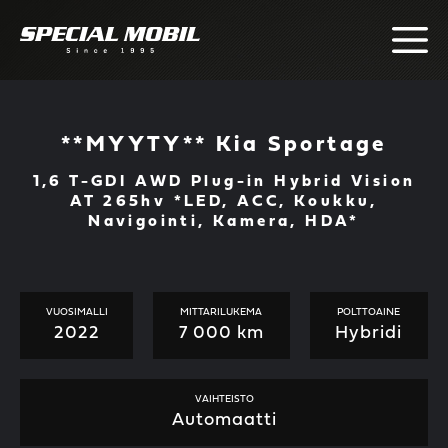
Skip
to
content
**MYYTY** Kia Sportage
1,6 T-GDI AWD Plug-in Hybrid Vision
AT 265hv *LED, ACC, Koukku,
Navigointi, Kamera, HDA*
VUOSIMALLI
MITTARILUKEMA
POLTTOAINE
2022
7 000 km
Hybridi
VAIHTEISTO
Automaatti