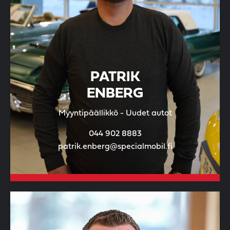
PATRIK
ENBERG
Myyntipäällikkö - Uudet autot
044 902 8883
patrik.enberg@specialmobil.fi