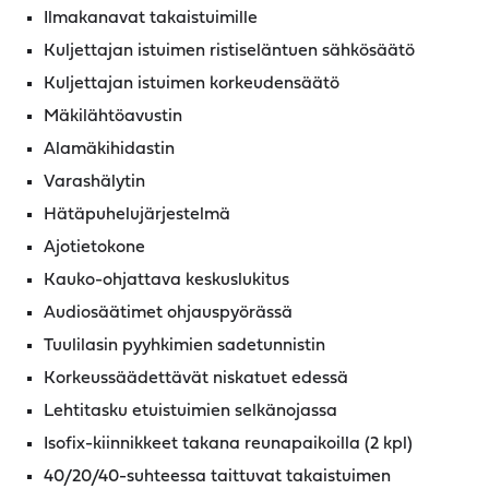
Ilmakanavat takaistuimille
Kuljettajan istuimen ristiseläntuen sähkösäätö
Kuljettajan istuimen korkeudensäätö
Mäkilähtöavustin
Alamäkihidastin
Varashälytin
Hätäpuhelujärjestelmä
Ajotietokone
Kauko-ohjattava keskuslukitus
Audiosäätimet ohjauspyörässä
Tuulilasin pyyhkimien sadetunnistin
Korkeussäädettävät niskatuet edessä
Lehtitasku etuistuimien selkänojassa
Isofix-kiinnikkeet takana reunapaikoilla (2 kpl)
40/20/40-suhteessa taittuvat takaistuimen