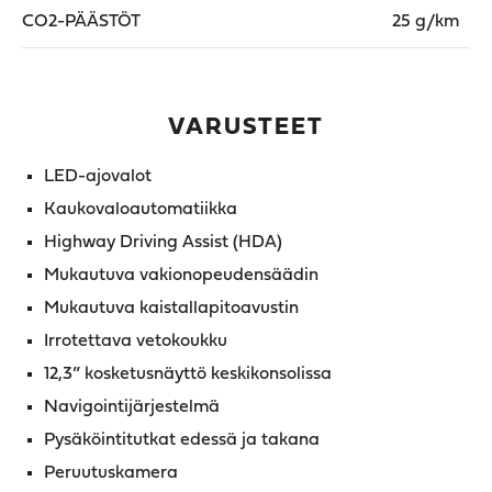
CO2-PÄÄSTÖT
25 g/km
VARUSTEET
LED-ajovalot
Kaukovaloautomatiikka
Highway Driving Assist (HDA)
Mukautuva vakionopeudensäädin
Mukautuva kaistallapitoavustin
Irrotettava vetokoukku
12,3” kosketusnäyttö keskikonsolissa
Navigointijärjestelmä
Pysäköintitutkat edessä ja takana
Peruutuskamera