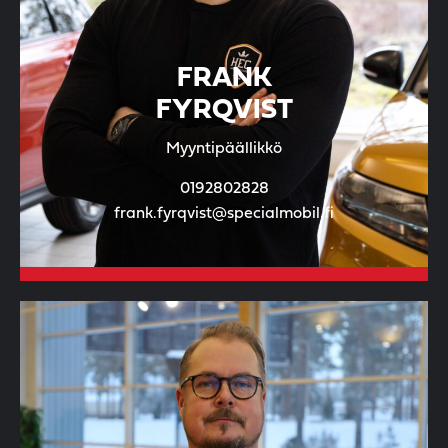
FRANK
FYRQVIST
Myyntipäällikkö
0192802828
frank.fyrqvist@specialmobil.fi