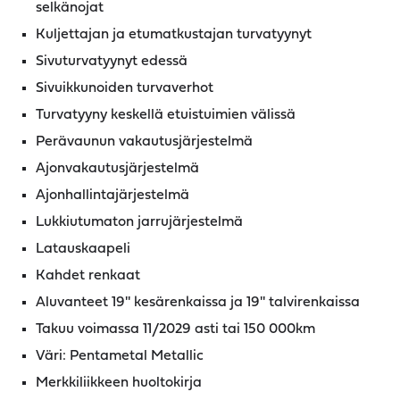
selkänojat
Kuljettajan ja etumatkustajan turvatyynyt
Sivuturvatyynyt edessä
Sivuikkunoiden turvaverhot
Turvatyyny keskellä etuistuimien välissä
Perävaunun vakautusjärjestelmä
Ajonvakautusjärjestelmä
Ajonhallintajärjestelmä
Lukkiutumaton jarrujärjestelmä
Latauskaapeli
Kahdet renkaat
Aluvanteet 19'' kesärenkaissa ja 19'' talvirenkaissa
Takuu voimassa 11/2029 asti tai 150 000km
Väri: Pentametal Metallic
Merkkiliikkeen huoltokirja