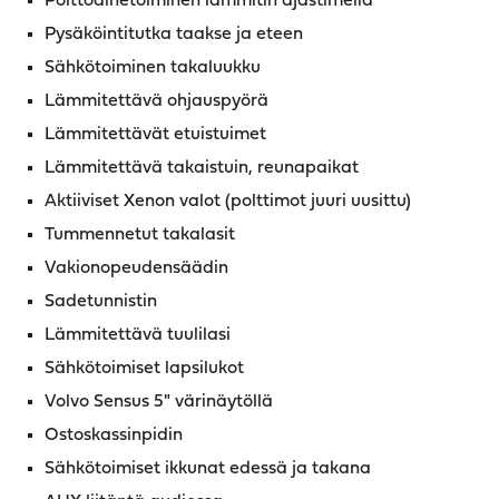
Polttoainetoiminen lämmitin ajastimella
Pysäköintitutka taakse ja eteen
Sähkötoiminen takaluukku
Lämmitettävä ohjauspyörä
Lämmitettävät etuistuimet
Lämmitettävä takaistuin, reunapaikat
Aktiiviset Xenon valot (polttimot juuri uusittu)
Tummennetut takalasit
Vakionopeudensäädin
Sadetunnistin
Lämmitettävä tuulilasi
Sähkötoimiset lapsilukot
Volvo Sensus 5" värinäytöllä
Ostoskassinpidin
Sähkötoimiset ikkunat edessä ja takana