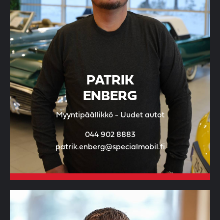
PATRIK
ENBERG
Myyntipäällikkö - Uudet autot
044 902 8883
patrik.enberg@specialmobil.fi