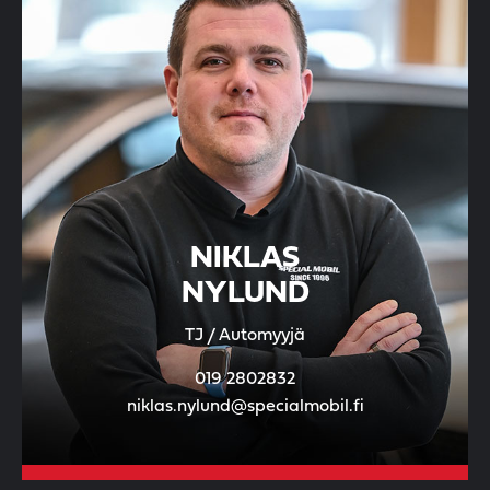
NIKLAS
NYLUND
TJ / Automyyjä
019 2802832
niklas.nylund@specialmobil.fi