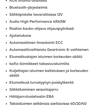
AUX liitäntä audiossa
Bluetooth-järjestelmä
Sähköpistoke tavaratilassa 12V
Audio High Performance 4X40W
Radion kauko-ohjaus ohjauspyörässä
Ajotietokone
Automaattinen ilmastointi ECC
Automaattivaihteisto Geartronic 6-vaihteinen
Etumatkustajan istuimen korkeuden säätö
Isofix-kiinnikkeet takasivuistuimilla
Kuljettajan istuimen kallistuksen ja korkeuden
säätö
Etumatkust.turvatyynyn poiskytkentä
Sähkötoiminen seisontajarru
Hätäjarrutustehostin EBA
Takaistuimen selkänoja jaettavissa 40/20/40