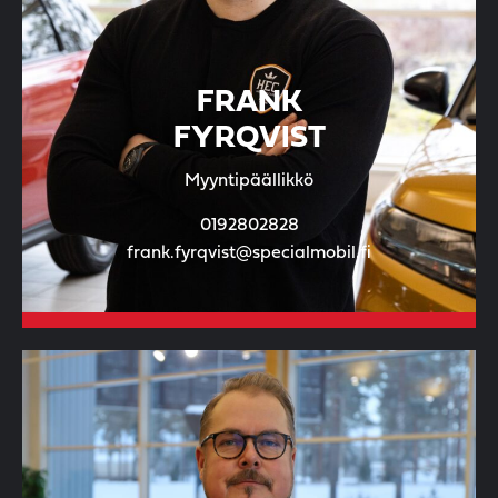
FRANK
FYRQVIST
Myyntipäällikkö
0192802828
frank.fyrqvist@specialmobil.fi