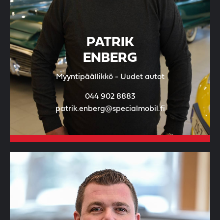
PATRIK
ENBERG
Myyntipäällikkö - Uudet autot
044 902 8883
patrik.enberg@specialmobil.fi