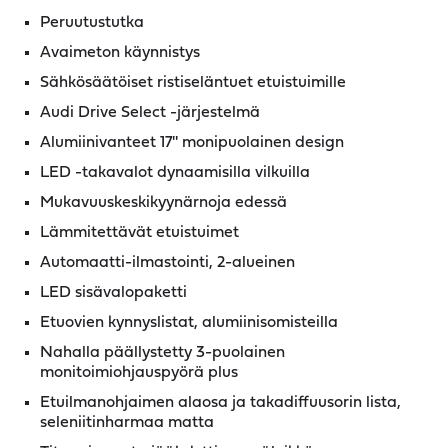
Peruutustutka
Avaimeton käynnistys
Sähkösäätöiset ristiseläntuet etuistuimille
Audi Drive Select -järjestelmä
Alumiinivanteet 17'' monipuolainen design
LED -takavalot dynaamisilla vilkuilla
Mukavuuskeskikyynärnoja edessä
Lämmitettävät etuistuimet
Automaatti-ilmastointi, 2-alueinen
LED sisävalopaketti
Etuovien kynnyslistat, alumiinisomisteilla
Nahalla päällystetty 3-puolainen
monitoimiohjauspyörä plus
Etuilmanohjaimen alaosa ja takadiffuusorin lista,
seleniitinharmaa matta