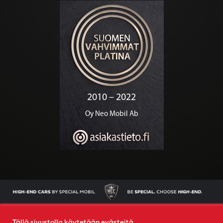
AJONEUVOT
OSTAMME AUTOSI
YRITYS
YHTEYS
Tällä sivustolla käytetään evästeitä