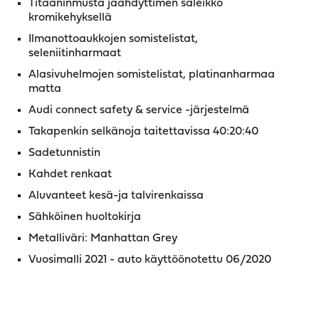
Titaaninmusta jäähdyttimen säleikkö
kromikehyksellä
Ilmanottoaukkojen somistelistat,
seleniitinharmaat
Alasivuhelmojen somistelistat, platinanharmaa
matta
Audi connect safety & service -järjestelmä
Takapenkin selkänoja taitettavissa 40:20:40
Sadetunnistin
Kahdet renkaat
Aluvanteet kesä-ja talvirenkaissa
Sähköinen huoltokirja
Metalliväri: Manhattan Grey
Vuosimalli 2021 - auto käyttöönotettu 06/2020