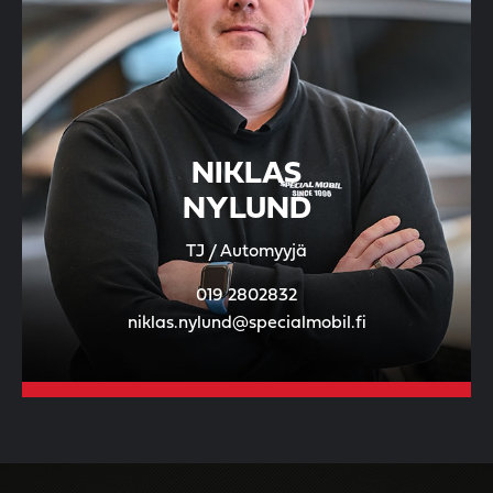
NIKLAS
NYLUND
TJ / Automyyjä
019 2802832
niklas.nylund@specialmobil.fi