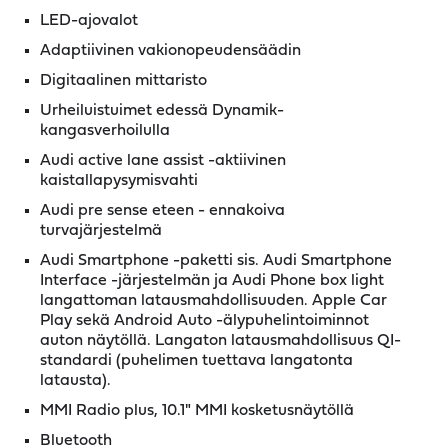
LED-ajovalot
Adaptiivinen vakionopeudensäädin
Digitaalinen mittaristo
Urheiluistuimet edessä Dynamik-
kangasverhoilulla
Audi active lane assist -aktiivinen
kaistallapysymisvahti
Audi pre sense eteen - ennakoiva
turvajärjestelmä
Audi Smartphone -paketti sis. Audi Smartphone
Interface -järjestelmän ja Audi Phone box light
langattoman latausmahdollisuuden. Apple Car
Play sekä Android Auto -älypuhelintoiminnot
auton näytöllä. Langaton latausmahdollisuus QI-
standardi (puhelimen tuettava langatonta
latausta).
MMI Radio plus, 10.1" MMI kosketusnäytöllä
Bluetooth