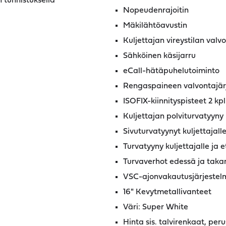
 tunnistuksella
Nopeudenrajoitin
Mäkilähtöavustin
Kuljettajan vireystilan valv
Sähköinen käsijarru
eCall-hätäpuhelutoiminto
Rengaspaineen valvontajär
ISOFIX-kiinnityspisteet 2 kpl
Kuljettajan polviturvatyyny
Sivuturvatyynyt kuljettajall
Turvatyyny kuljettajalle ja 
Turvaverhot edessä ja taka
VSC-ajonvakautusjärjestel
16" Kevytmetallivanteet
Väri: Super White
Hinta sis. talvirenkaat, peru