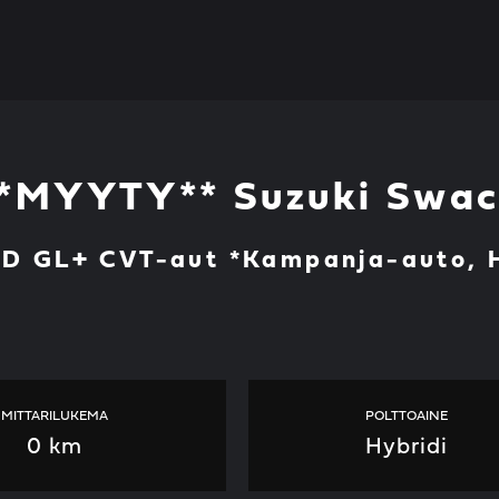
*MYYTY** Suzuki Swa
D GL+ CVT-aut *Kampanja-auto, H
MITTARILUKEMA
POLTTOAINE
0 km
Hybridi