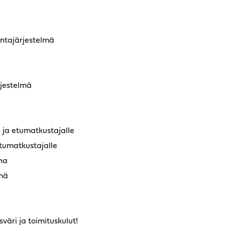
ontajärjestelmä
jestelmä
e ja etumatkustajalle
etumatkustajalle
na
mä
sväri ja toimituskulut!