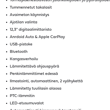
Törmäyksenestoavustin jalankulkijoiden ja pyöräilijöiden
Tummennetut takalasit
Avaimeton käynnistys
Ajotilan valinta
12,3" digitaalimittaristo
Anrdoid Auto & Apple CarPlay
USB-pistoke
Bluetooth
Kangasverhoilu
Lämmitettävä ohjauspyörä
Penkinlämmittimet edessä
Ilmastointi, automaattinen, 2 vyöhykettä
Lämmitetty tuulilasin alaosa
PTC-lämmitin
LED-etusumuvalot