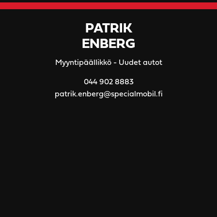
PATRIK
ENBERG
Myyntipäällikkö - Uudet autot
044 902 8883
patrik.enberg@specialmobil.fi