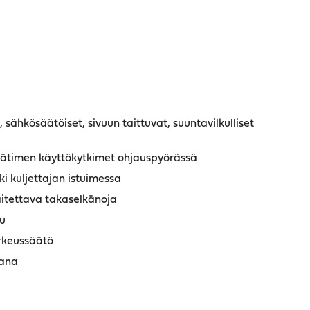
 sähkösäätöiset, sivuun taittuvat, suuntavilkulliset
ätimen käyttökytkimet ohjauspyörässä
ki kuljettajan istuimessa
itettava takaselkänoja
u
rkeussäätö
kana