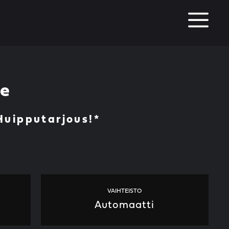
M
ce
uipputarjous!*
VAIHTEISTO
Automaatti