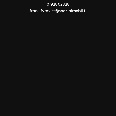
0192802828
frank.fyrqvist@specialmobil.fi