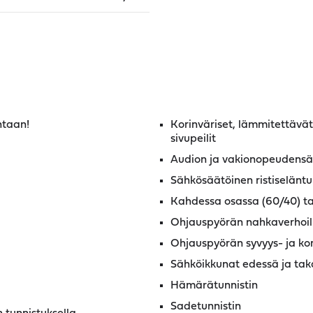
ntaan!
Korinväriset, lämmitettävät,
sivupeilit
Audion ja vakionopeudensä
Sähkösäätöinen ristiseläntu
Kahdessa osassa (60/40) ta
Ohjauspyörän nahkaverhoil
Ohjauspyörän syvyys- ja ko
Sähköikkunat edessä ja ta
Hämärätunnistin
Sadetunnistin