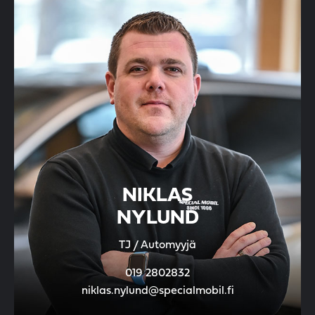
NIKLAS
NYLUND
TJ / Automyyjä
019 2802832
niklas.nylund@specialmobil.fi