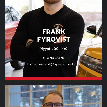
FRANK
FYRQVIST
Myyntipäällikkö
0192802828
frank.fyrqvist@specialmobil.fi