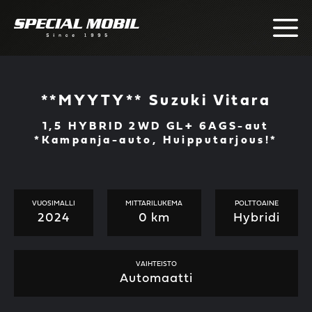
Skip
to
content
**MYYTY** Suzuki Vitara
1,5 HYBRID 2WD GL+ 6AGS-aut
*Kampanja-auto, Huipputarjous!*
VUOSIMALLI
MITTARILUKEMA
POLTTOAINE
2024
0 km
Hybridi
VAIHTEISTO
Automaatti