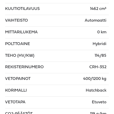
KUUTIOTILAVUUS
1462 cm³
VAIHTEISTO
Automaatti
MITTARILUKEMA
0 km
POLTTOAINE
Hybridi
TEHO (HV/KW)
114/85
REKISTERINUMERO
CRH-352
VETOPAINOT
400/1200 kg
KORIMALLI
Hatchback
VETOTAPA
Etuveto
CO2-PÄÄSTÖT
119 g/km