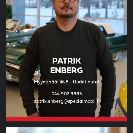
PATRIK
ENBERG
Myyntipäällikkö - Uudet autot
044 902 8883
patrik.enberg@specialmobil.fi