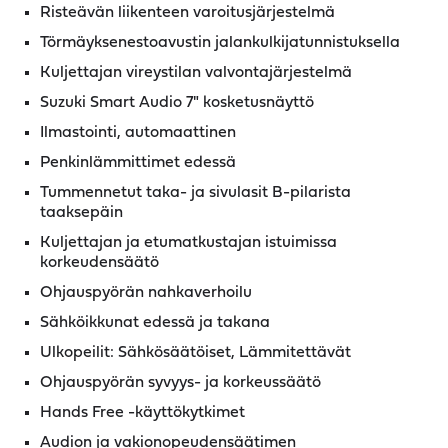
Risteävän liikenteen varoitusjärjestelmä
Törmäyksenestoavustin jalankulkijatunnistuksella
Kuljettajan vireystilan valvontajärjestelmä
Suzuki Smart Audio 7" kosketusnäyttö
Ilmastointi, automaattinen
Penkinlämmittimet edessä
Tummennetut taka- ja sivulasit B-pilarista
taaksepäin
Kuljettajan ja etumatkustajan istuimissa
korkeudensäätö
Ohjauspyörän nahkaverhoilu
Sähköikkunat edessä ja takana
Ulkopeilit: Sähkösäätöiset, Lämmitettävät
Ohjauspyörän syvyys- ja korkeussäätö
Hands Free -käyttökytkimet
Audion ja vakionopeudensäätimen