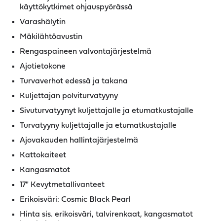
käyttökytkimet ohjauspyörässä
Varashälytin
Mäkilähtöavustin
Rengaspaineen valvontajärjestelmä
Ajotietokone
Turvaverhot edessä ja takana
Kuljettajan polviturvatyyny
Sivuturvatyynyt kuljettajalle ja etumatkustajalle
Turvatyyny kuljettajalle ja etumatkustajalle
Ajovakauden hallintajärjestelmä
Kattokaiteet
Kangasmatot
17" Kevytmetallivanteet
Erikoisväri: Cosmic Black Pearl
Hinta sis. erikoisväri, talvirenkaat, kangasmatot