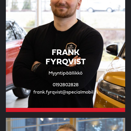
FRANK
FYRQVIST
Myyntipäällikkö
0192802828
frank.fyrqvist@specialmobil.fi