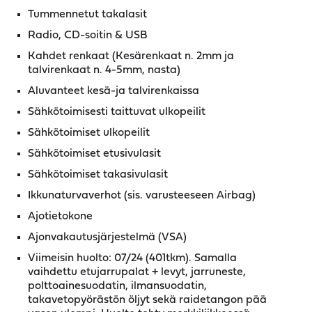
Tummennetut takalasit
Radio, CD-soitin & USB
Kahdet renkaat (Kesärenkaat n. 2mm ja
talvirenkaat n. 4-5mm, nasta)
Aluvanteet kesä-ja talvirenkaissa
Sähkötoimisesti taittuvat ulkopeilit
Sähkötoimiset ulkopeilit
Sähkötoimiset etusivulasit
Sähkötoimiset takasivulasit
Ikkunaturvaverhot (sis. varusteeseen Airbag)
Ajotietokone
Ajonvakautusjärjestelmä (VSA)
Viimeisin huolto: 07/24 (401tkm). Samalla
vaihdettu etujarrupalat + levyt, jarruneste,
polttoainesuodatin, ilmansuodatin,
takavetopyörästön öljyt sekä raidetangon pää