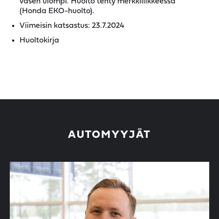
vasen ulompi. Huolto tehty merkkiliikkeessä
(Honda EKO-huolto).
Viimeisin katsastus: 23.7.2024
Huoltokirja
AUTOMYYJÄT