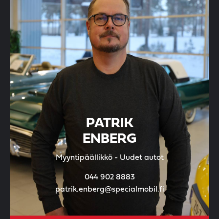
PATRIK
ENBERG
Myyntipäällikkö - Uudet autot
044 902 8883
patrik.enberg@specialmobil.fi