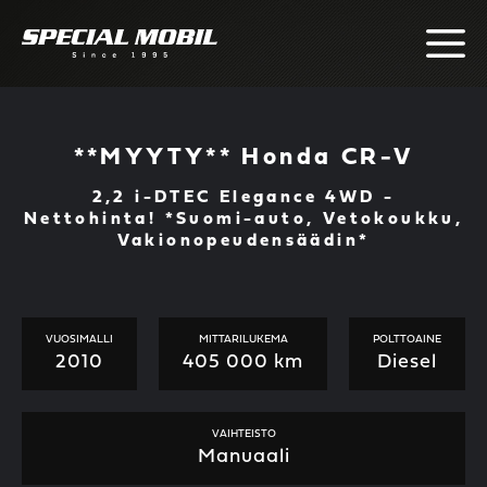
Skip
to
content
**MYYTY** Honda CR-V
2,2 i-DTEC Elegance 4WD -
Nettohinta! *Suomi-auto, Vetokoukku,
Vakionopeudensäädin*
VUOSIMALLI
MITTARILUKEMA
POLTTOAINE
2010
405 000 km
Diesel
VAIHTEISTO
Manuaali