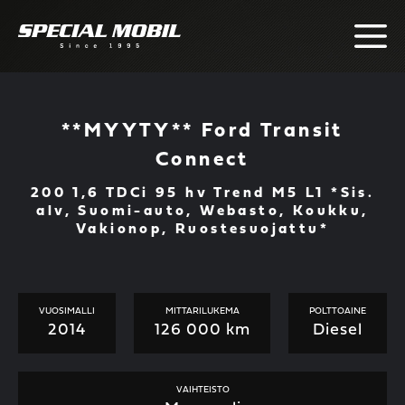
Skip
to
content
**MYYTY** Ford Transit
Connect
200 1,6 TDCi 95 hv Trend M5 L1 *Sis.
alv, Suomi-auto, Webasto, Koukku,
Vakionop, Ruostesuojattu*
VUOSIMALLI
MITTARILUKEMA
POLTTOAINE
2014
126 000 km
Diesel
VAIHTEISTO