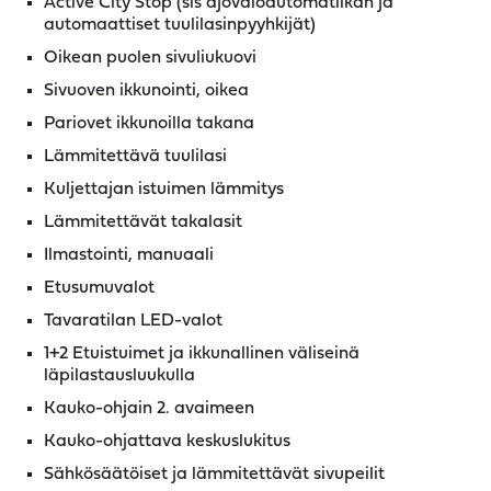
Active City Stop (sis ajovaloautomatiikan ja
automaattiset tuulilasinpyyhkijät)
Oikean puolen sivuliukuovi
Sivuoven ikkunointi, oikea
Pariovet ikkunoilla takana
Lämmitettävä tuulilasi
Kuljettajan istuimen lämmitys
Lämmitettävät takalasit
Ilmastointi, manuaali
Etusumuvalot
Tavaratilan LED-valot
1+2 Etuistuimet ja ikkunallinen väliseinä
läpilastausluukulla
Kauko-ohjain 2. avaimeen
Kauko-ohjattava keskuslukitus
Sähkösäätöiset ja lämmitettävät sivupeilit