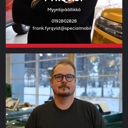
Myyntipäällikkö
0192802828
frank.fyrqvist@specialmobil.fi