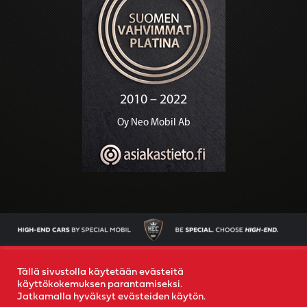
AJONEUVOT
OSTAMME AUTOSI
YRITYS
YHTEYS
Tällä sivustolla käytetään evästeitä
käyttökokemuksen parantamiseksi.
Jatkamalla hyväksyt evästeiden käytön.