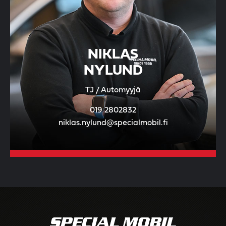
NIKLAS
NYLUND
TJ / Automyyjä
019 2802832
niklas.nylund@specialmobil.fi