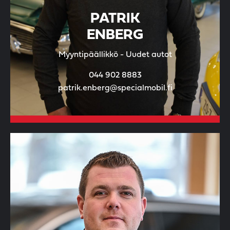
PATRIK
ENBERG
Myyntipäällikkö - Uudet autot
044 902 8883
patrik.enberg@specialmobil.fi