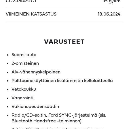
CO2-PÄÄSTÖT
115 g/km
VIIMEINEN KATSASTUS
18.06.2024
VARUSTEET
Suomi-auto
2-omisteinen
Alv-vähennyskelpoinen
Polttoainekäyttöinen lisälämmitin kellolaitteella
Vetokoukku
Vanerointi
Vakionopeudensäädin
Radio/CD-soitin, Ford SYNC-järjestelmä (sis.
Bluetooth Handsfree -toiminnon)