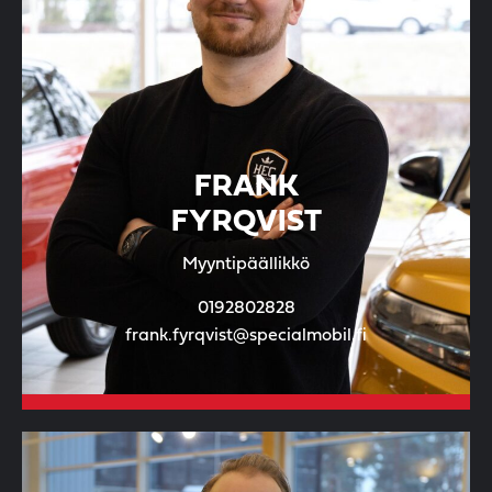
FRANK
FYRQVIST
Myyntipäällikkö
0192802828
frank.fyrqvist@specialmobil.fi