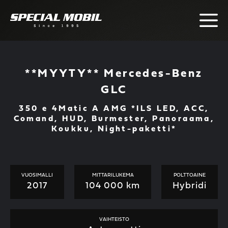
Skip
to
content
**MYYTY** Mercedes-Benz
GLC
350 e 4Matic A AMG *ILS LED, ACC,
Comand, HUD, Burmester, Panoraama,
Koukku, Night-paketti*
VUOSIMALLI
MITTARILUKEMA
POLTTOAINE
2017
104 000 km
Hybridi
VAIHTEISTO