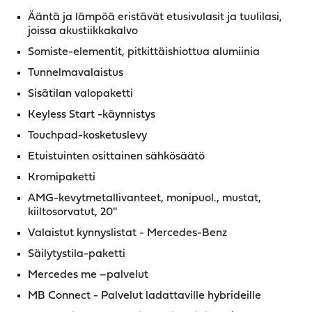
Ääntä ja lämpöä eristävät etusivulasit ja tuulilasi,
joissa akustiikkakalvo
Somiste-elementit, pitkittäishiottua alumiinia
Tunnelmavalaistus
Sisätilan valopaketti
Keyless Start -käynnistys
Touchpad-kosketuslevy
Etuistuinten osittainen sähkösäätö
Kromipaketti
AMG-kevytmetallivanteet, monipuol., mustat,
kiiltosorvatut, 20''
Valaistut kynnyslistat - Mercedes-Benz
Säilytystila-paketti
Mercedes me –palvelut
MB Connect - Palvelut ladattaville hybrideille