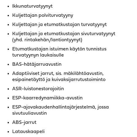
Ikkunaturvatyynyt
Kuljettajan polviturvatyyny
Kuljettajan ja etumatkustajan turvatyynyt
Kuljettajan ja etumatkustajan sivuturvatyynyt
(yhd. rintakehän/lantiontyynyt)
Etumatkustajan istuimen käytön tunnistus
turvatyynyn laukaisulle
BAS-hätäjarruavustin
Adaptiiviset jarrut, sis. mäkilähtöavustin,
esipainetäyttö ja kuivaksijarrutustoiminto
ASR-luistonestorajoitin
ESP-kaarredynamiikka-avustin
ESP-ajovakaudenhallintajärjestelmä, jossa
sivutuuliavustin
ABS-jarrut
Latauskaapeli