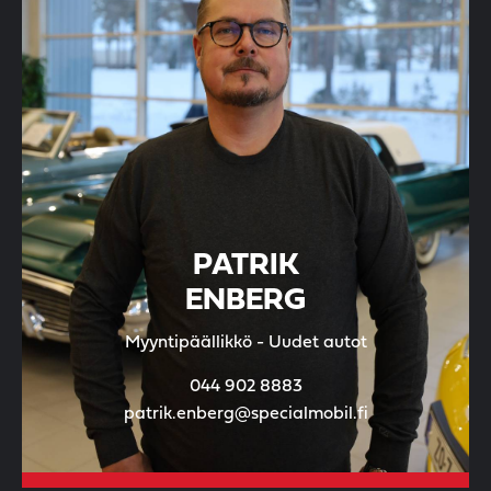
PATRIK
ENBERG
Myyntipäällikkö - Uudet autot
044 902 8883
patrik.enberg@specialmobil.fi