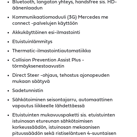
Bluetooth, langaton yhteys, handsfree sis. HD-
äänenlaadun
Kommunikaatiomoduuli (3G) Mercedes me
connect -palvelujen käyttöön
Akkukäyttöinen esi-ilmastointi
Etuistuinlämmitys
Thermatic-ilmastointiautomatiikka
Collision Prevention Assist Plus -
törmäyksenestoavustin
Direct Steer -ohjaus, tehostus ajonopeuden
mukaan säätyvä
Sadetunnistin
Sähkötoiminen seisontajarru, automaattinen
vapautus liikkeelle lähdettäessä
Etuistuinten mukavuuspaketti sis. etuistuinten
istuinosan etureunan sähkötoimisen
korkeussäädön, istuinosan mekaanisen
pituussäädön sekä ristiseläntuen 4-suuntaisen