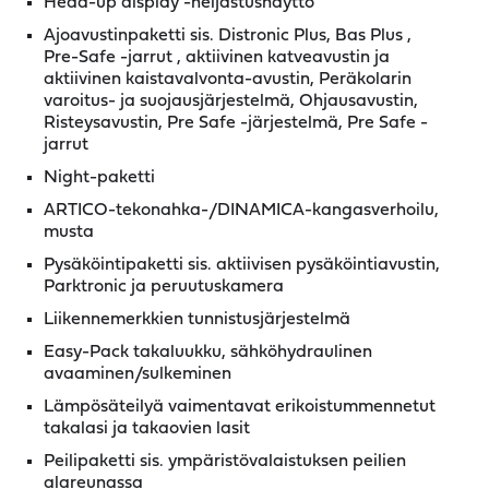
Head-up display -heijastusnäyttö
Ajoavustinpaketti sis. Distronic Plus, Bas Plus ,
Pre-Safe -jarrut , aktiivinen katveavustin ja
aktiivinen kaistavalvonta-avustin, Peräkolarin
varoitus- ja suojausjärjestelmä, Ohjausavustin,
Risteysavustin, Pre Safe -järjestelmä, Pre Safe -
jarrut
Night-paketti
ARTICO-tekonahka-/DINAMICA-kangasverhoilu,
musta
Pysäköintipaketti sis. aktiivisen pysäköintiavustin,
Parktronic ja peruutuskamera
Liikennemerkkien tunnistusjärjestelmä
Easy-Pack takaluukku, sähköhydraulinen
avaaminen/sulkeminen
Lämpösäteilyä vaimentavat erikoistummennetut
takalasi ja takaovien lasit
Peilipaketti sis. ympäristövalaistuksen peilien
alareunassa