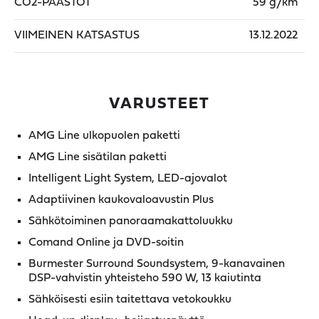
CO2-PÄÄSTÖT
59 g/km
VIIMEINEN KATSASTUS
13.12.2022
VARUSTEET
AMG Line ulkopuolen paketti
AMG Line sisätilan paketti
Intelligent Light System, LED-ajovalot
Adaptiivinen kaukovaloavustin Plus
Sähkötoiminen panoraamakattoluukku
Comand Online ja DVD-soitin
Burmester Surround Soundsystem, 9-kanavainen
DSP-vahvistin yhteisteho 590 W, 13 kaiutinta
Sähköisesti esiin taitettava vetokoukku