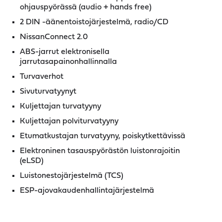
ohjauspyörässä (audio + hands free)
2 DIN -äänentoistojärjestelmä, radio/CD
NissanConnect 2.0
ABS-jarrut elektronisella
jarrutasapainonhallinnalla
Turvaverhot
Sivuturvatyynyt
Kuljettajan turvatyyny
Kuljettajan polviturvatyyny
Etumatkustajan turvatyyny, poiskytkettävissä
Elektroninen tasauspyörästön luistonrajoitin
(eLSD)
Luistonestojärjestelmä (TCS)
ESP-ajovakaudenhallintajärjestelmä