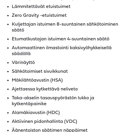
Lämmitettävät etuistuimet
Zero Gravity -etuistuimet
Kuljettajan istuimen 8-suuntainen sähkötoiminen
säätö
Etumatkustajan istuimen 4-suuntainen säätö
Automaattinen ilmastointi kaksivyöhykkeisellä
säädöllä
Värinäyttö
Sähkötoimiset sivuikkunat
Mäkilähtöavustin (HSA)
Ajettaessa kytkettävä neliveto
Taka-akselin tasauspyörästön lukko ja
kytkentäpainike
Alamäkiavustin (HDC)
Aktiivinen pidonhallinta (VDC)
Äänentoiston säätimen näppäimet