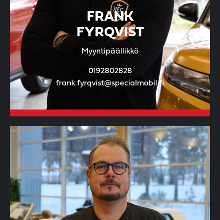
FRANK
FYRQVIST
Myyntipäällikkö
0192802828
frank.fyrqvist@specialmobil.fi