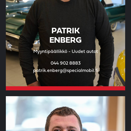
PATRIK
ENBERG
Myyntipäällikkö - Uudet autot
044 902 8883
patrik.enberg@specialmobil.fi