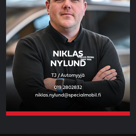
NIKLAS
NYLUND
TJ / Automyyjä
019 2802832
niklas.nylund@specialmobil.fi