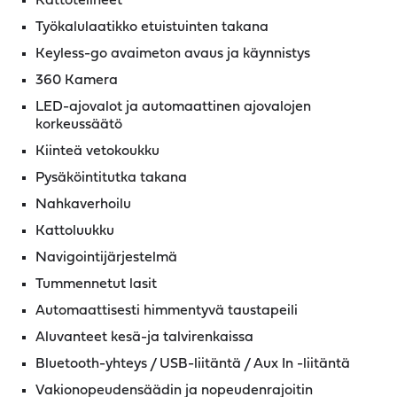
Kattotelineet
Työkalulaatikko etuistuinten takana
Keyless-go avaimeton avaus ja käynnistys
360 Kamera
LED-ajovalot ja automaattinen ajovalojen
korkeussäätö
Kiinteä vetokoukku
Pysäköintitutka takana
Nahkaverhoilu
Kattoluukku
Navigointijärjestelmä
Tummennetut lasit
Automaattisesti himmentyvä taustapeili
Aluvanteet kesä-ja talvirenkaissa
Bluetooth-yhteys / USB-liitäntä / Aux In -liitäntä
Vakionopeudensäädin ja nopeudenrajoitin