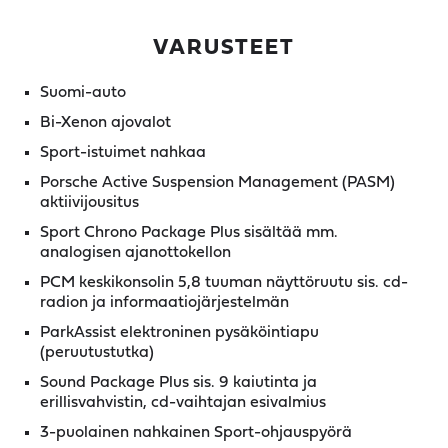
VARUSTEET
Suomi-auto
Bi-Xenon ajovalot
Sport-istuimet nahkaa
Porsche Active Suspension Management (PASM)
aktiivijousitus
Sport Chrono Package Plus sisältää mm.
analogisen ajanottokellon
PCM keskikonsolin 5,8 tuuman näyttöruutu sis. cd-
radion ja informaatiojärjestelmän
ParkAssist elektroninen pysäköintiapu
(peruutustutka)
Sound Package Plus sis. 9 kaiutinta ja
erillisvahvistin, cd-vaihtajan esivalmius
3-puolainen nahkainen Sport-ohjauspyörä