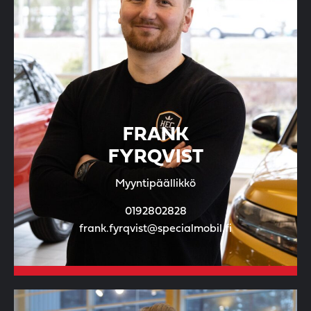
FRANK
FYRQVIST
Myyntipäällikkö
0192802828
frank.fyrqvist@specialmobil.fi