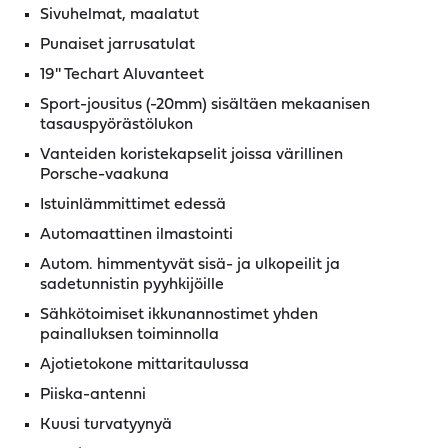
Sivuhelmat, maalatut
Punaiset jarrusatulat
19'' Techart Aluvanteet
Sport-jousitus (-20mm) sisältäen mekaanisen
tasauspyörästölukon
Vanteiden koristekapselit joissa värillinen
Porsche-vaakuna
Istuinlämmittimet edessä
Automaattinen ilmastointi
Autom. himmentyvät sisä- ja ulkopeilit ja
sadetunnistin pyyhkijöille
Sähkötoimiset ikkunannostimet yhden
painalluksen toiminnolla
Ajotietokone mittaritaulussa
Piiska-antenni
Kuusi turvatyynyä