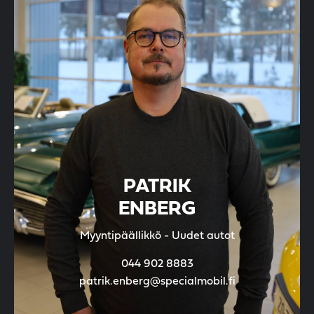
PATRIK
ENBERG
Myyntipäällikkö - Uudet autot
044 902 8883
patrik.enberg@specialmobil.fi