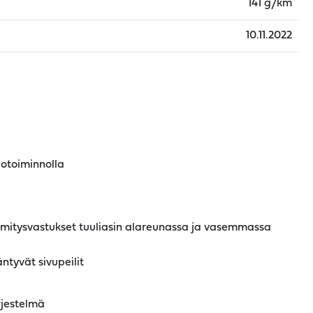
141 g/km
10.11.2022
otoiminnolla
mmitysvastukset tuuliasin alareunassa ja vasemmassa
ntyvät sivupeilit
rjestelmä