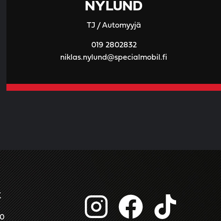
NYLUND
TJ / Automyyjä
019 2802832
niklas.nylund@specialmobil.fi
t
00