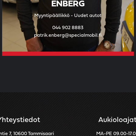
ENBERG
Myyntipäällikkö - Uudet autot
044 902 8883
patrik.enberg@specialmobil.fi
Yhteystiedot
Aukioloaja
ntie 7, 10600 Tammisaari
MA-PE 09.00-17.