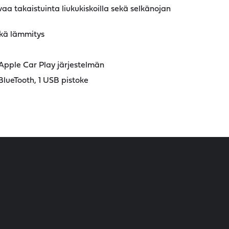
vaa takaistuinta liukukiskoilla sekä selkänojan
ekä lämmitys
Apple Car Play järjestelmän
BlueTooth, 1 USB pistoke