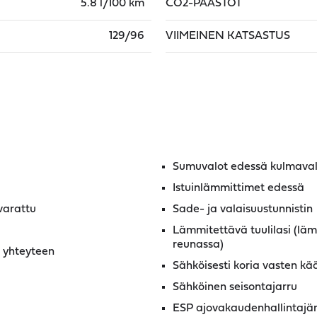
5.8 l/100 km
CO2-PÄÄSTÖT
129/96
VIIMEINEN KATSASTUS
Sumuvalot edessä kulmaval
Istuinlämmittimet edessä
 varattu
Sade- ja valaisuustunnistin
Lämmitettävä tuulilasi (lä
reunassa)
 yhteyteen
Sähköisesti koria vasten kää
Sähköinen seisontajarru
ESP ajovakaudenhallintajä