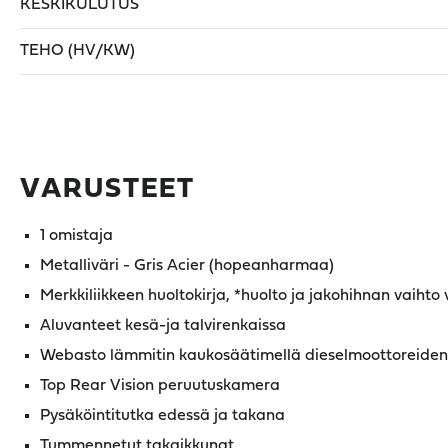
KESKIKULUTUS
TEHO (HV/KW)
VARUSTEET
1 omistaja
Metalliväri - Gris Acier (hopeanharmaa)
Merkkiliikkeen huoltokirja, *huolto ja jakohihnan vaihto
Aluvanteet kesä-ja talvirenkaissa
Webasto lämmitin kaukosäätimellä dieselmoottoreiden
Top Rear Vision peruutuskamera
Pysäköintitutka edessä ja takana
Tummennetut takaikkunat