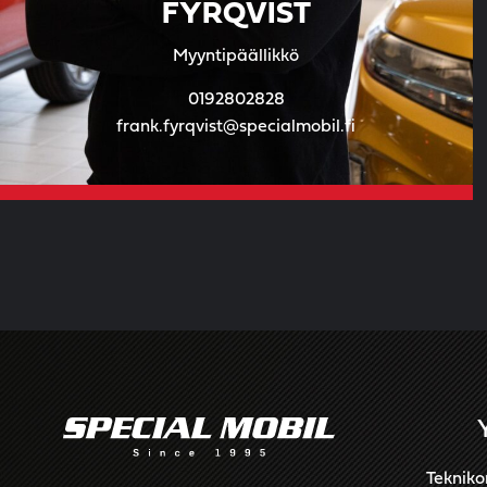
FYRQVIST
Myyntipäällikkö
0192802828
frank.fyrqvist@specialmobil.fi
Tekniko