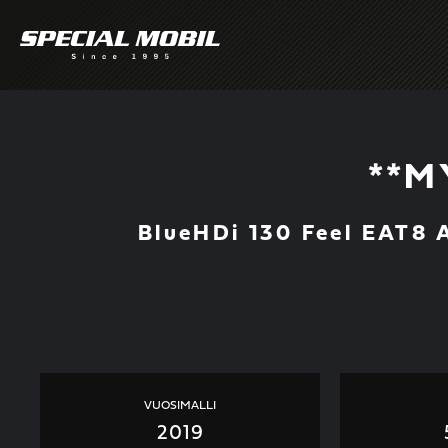
Skip
to
content
**M
BlueHDi 130 Feel EAT8 
VUOSIMALLI
2019