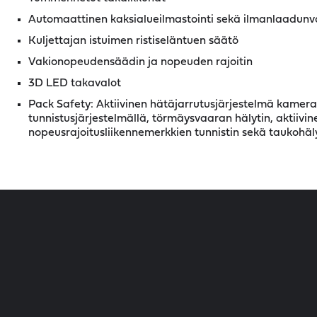
Automaattinen kaksialueilmastointi sekä ilmanlaadunv
Kuljettajan istuimen ristiseläntuen säätö
Vakionopeudensäädin ja nopeuden rajoitin
3D LED takavalot
Pack Safety: Aktiivinen hätäjarrutusjärjestelmä kamer
tunnistusjärjestelmällä, törmäysvaaran hälytin, aktiivin
nopeusrajoitusliikennemerkkien tunnistin sekä taukohäl