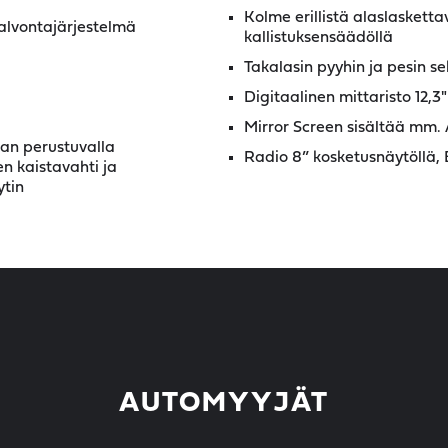
Kolme erillistä alaslasketta
alvontajärjestelmä
kallistuksensäädöllä
Takalasin pyyhin ja pesin s
Digitaalinen mittaristo 12,3"
Mirror Screen sisältää mm. 
aan perustuvalla
Radio 8” kosketusnäytöllä, 
en kaistavahti ja
ytin
AUTOMYYJÄT