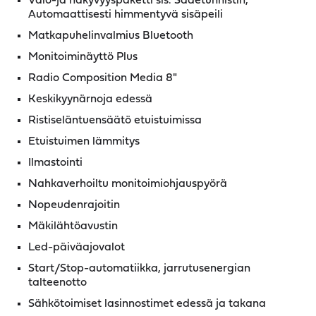
Valo-ja näkyvyyspaketti sis. Sadetunnistin,
Automaattisesti himmentyvä sisäpeili
Matkapuhelinvalmius Bluetooth
Monitoiminäyttö Plus
Radio Composition Media 8"
Keskikyynärnoja edessä
Ristiseläntuensäätö etuistuimissa
Etuistuimen lämmitys
Ilmastointi
Nahkaverhoiltu monitoimiohjauspyörä
Nopeudenrajoitin
Mäkilähtöavustin
Led-päiväajovalot
Start/Stop-automatiikka, jarrutusenergian
talteenotto
Sähkötoimiset lasinnostimet edessä ja takana