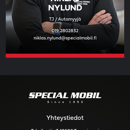
NYLUND
TJ / Automyyjä
019 2802832
niklas.nylund@specialmobil.fi
Yhteystiedot