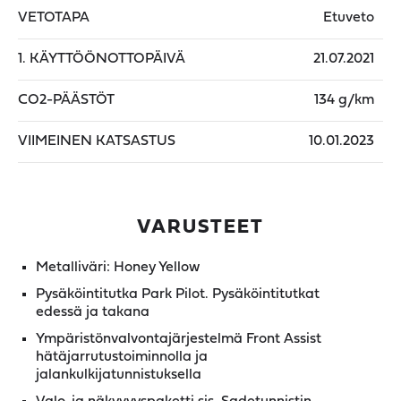
VETOTAPA
Etuveto
1. KÄYTTÖÖNOTTOPÄIVÄ
21.07.2021
CO2-PÄÄSTÖT
134 g/km
VIIMEINEN KATSASTUS
10.01.2023
VARUSTEET
Metalliväri: Honey Yellow
Pysäköintitutka Park Pilot. Pysäköintitutkat
edessä ja takana
Ympäristönvalvontajärjestelmä Front Assist
hätäjarrutustoiminnolla ja
jalankulkijatunnistuksella