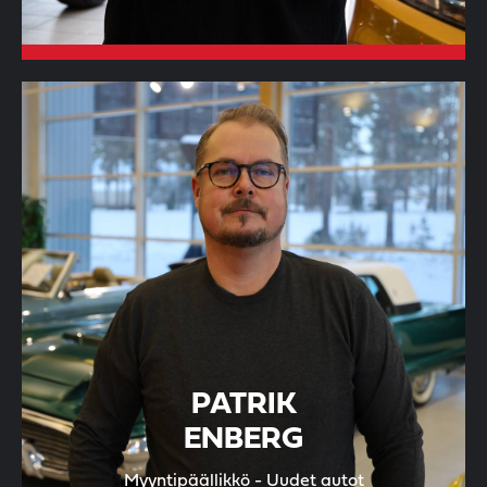
PATRIK
ENBERG
Myyntipäällikkö - Uudet autot