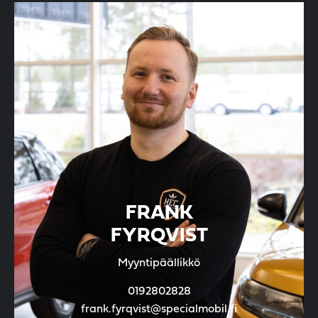
FRANK
FYRQVIST
Myyntipäällikkö
0192802828
frank.fyrqvist@specialmobil.fi