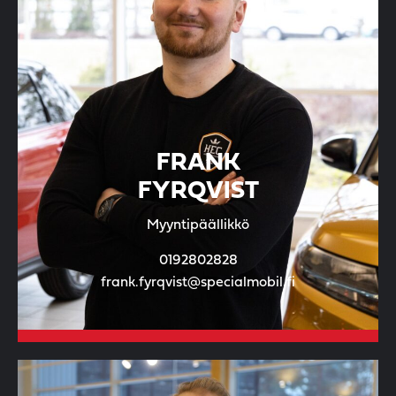
FRANK
FYRQVIST
Myyntipäällikkö
0192802828
frank.fyrqvist@specialmobil.fi