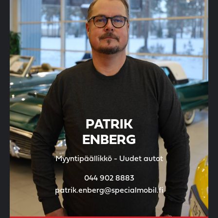
PATRIK
ENBERG
Myyntipäällikkö - Uudet autot
044 902 8883
patrik.enberg@specialmobil.fi