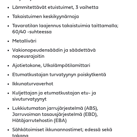
Lämmitettävät etuistuimet, 3 vaihetta
Takaistuimen keskikyynärnoja
Tavaratilan laajennus takaistuimia taittamalla;
60/40 -suhteessa
Metalliväri
Vakionopeudensäädin ja säädettävä
nopeusrajoitin
Ajotietokone, Ulkolämpötilamittari
Etumatkustajan turvatyynyn poiskytkentä
Ikkunaturvaverhot
Kuljettajan ja etumatkustajan etu- ja
sivuturvatyynyt
Lukkiutumaton jarrujärjestelmä (ABS),
Jarruvoiman tasausjärjestelmä (EBD),
Hätäjarrutehostin (EBA)
Sähkötoimiset ikkunannostimet; edessä sekä
takana