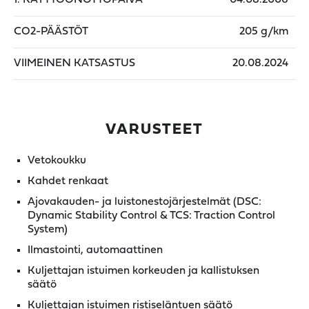
CO2-PÄÄSTÖT
205 g/km
VIIMEINEN KATSASTUS
20.08.2024
VARUSTEET
Vetokoukku
Kahdet renkaat
Ajovakauden- ja luistonestojärjestelmät (DSC:
Dynamic Stability Control & TCS: Traction Control
System)
Ilmastointi, automaattinen
Kuljettajan istuimen korkeuden ja kallistuksen
säätö
Kuljettajan istuimen ristiseläntuen säätö