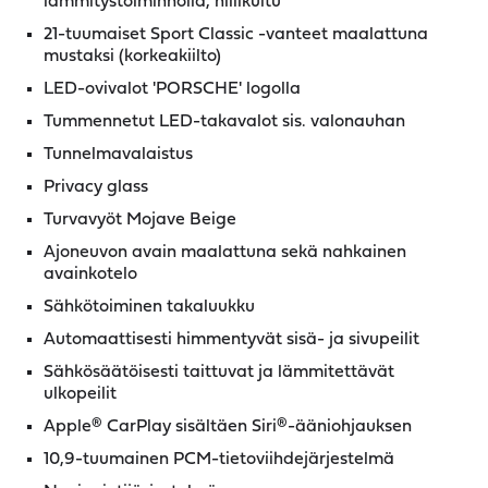
lämmitystoiminnolla, hiilikuitu
21-tuumaiset Sport Classic -vanteet maalattuna
mustaksi (korkeakiilto)
LED-ovivalot 'PORSCHE' logolla
Tummennetut LED-takavalot sis. valonauhan
Tunnelmavalaistus
Privacy glass
Turvavyöt Mojave Beige
Ajoneuvon avain maalattuna sekä nahkainen
avainkotelo
Sähkötoiminen takaluukku
Automaattisesti himmentyvät sisä- ja sivupeilit
Sähkösäätöisesti taittuvat ja lämmitettävät
ulkopeilit
Apple® CarPlay sisältäen Siri®-ääniohjauksen
10,9-tuumainen PCM-tietoviihdejärjestelmä