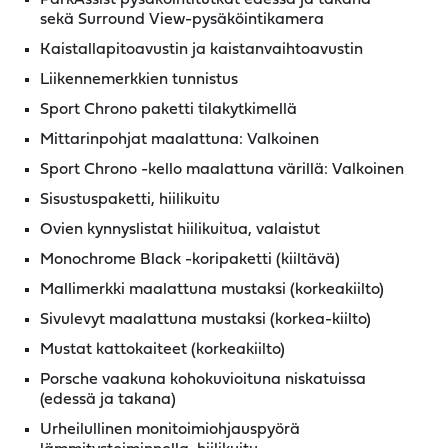
sekä Surround View-pysäköintikamera
Kaistallapitoavustin ja kaistanvaihtoavustin
Liikennemerkkien tunnistus
Sport Chrono paketti tilakytkimellä
Mittarinpohjat maalattuna: Valkoinen
Sport Chrono -kello maalattuna värillä: Valkoinen
Sisustuspaketti, hiilikuitu
Ovien kynnyslistat hiilikuitua, valaistut
Monochrome Black -koripaketti (kiiltävä)
Mallimerkki maalattuna mustaksi (korkeakiilto)
Sivulevyt maalattuna mustaksi (korkea-kiilto)
Mustat kattokaiteet (korkeakiilto)
Porsche vaakuna kohokuvioituna niskatuissa
(edessä ja takana)
Urheilullinen monitoimiohjauspyörä