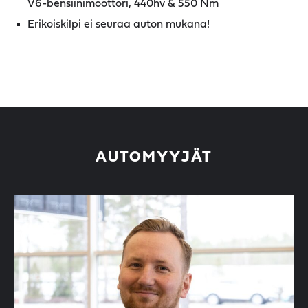
V6-bensiinimoottori, 440hv & 550 Nm
Erikoiskilpi ei seuraa auton mukana!
AUTOMYYJÄT