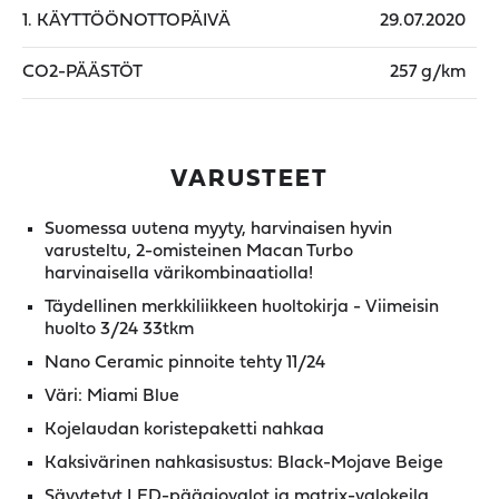
1. KÄYTTÖÖNOTTOPÄIVÄ
29.07.2020
CO2-PÄÄSTÖT
257 g/km
VARUSTEET
Suomessa uutena myyty, harvinaisen hyvin
varusteltu, 2-omisteinen Macan Turbo
harvinaisella värikombinaatiolla!
Täydellinen merkkiliikkeen huoltokirja - Viimeisin
huolto 3/24 33tkm
Nano Ceramic pinnoite tehty 11/24
Väri: Miami Blue
Kojelaudan koristepaketti nahkaa
Kaksivärinen nahkasisustus: Black-Mojave Beige
Sävytetyt LED-pääajovalot ja matrix-valokeila