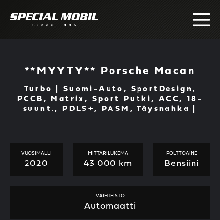
Skip
to
content
**MYYTY** Porsche Macan
Turbo | Suomi-Auto, SportDesign,
PCCB, Matrix, Sport Putki, ACC, 18-
suunt., PDLS+, PASM, Täysnahka |
VUOSIMALLI
MITTARILUKEMA
POLTTOAINE
2020
43 000 km
Bensiini
VAIHTEISTO
Automaatti