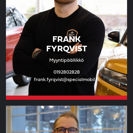
FRANK
FYRQVIST
Myyntipäällikkö
0192802828
frank.fyrqvist@specialmobil.fi