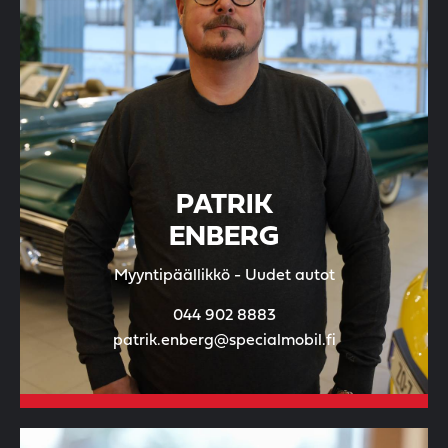
PATRIK
ENBERG
Myyntipäällikkö - Uudet autot
044 902 8883
patrik.enberg@specialmobil.fi