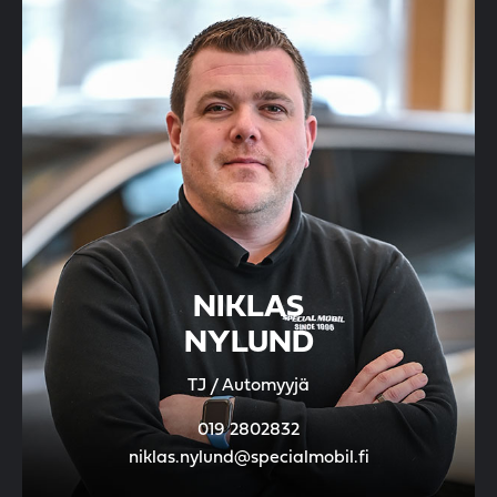
NIKLAS
NYLUND
TJ / Automyyjä
019 2802832
niklas.nylund@specialmobil.fi