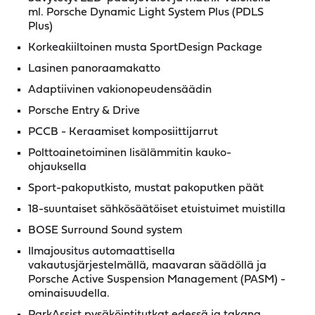
ml. Porsche Dynamic Light System Plus (PDLS
Plus)
Korkeakiiltoinen musta SportDesign Package
Lasinen panoraamakatto
Adaptiivinen vakionopeudensäädin
Porsche Entry & Drive
PCCB - Keraamiset komposiittijarrut
Polttoainetoiminen lisälämmitin kauko-
ohjauksella
Sport-pakoputkisto, mustat pakoputken päät
18-suuntaiset sähkösäätöiset etuistuimet muistilla
BOSE Surround Sound system
Ilmajousitus automaattisella
vakautusjärjestelmällä, maavaran säädöllä ja
Porsche Active Suspension Management (PASM) -
ominaisuudella.
ParkAssist pysäköintitutkat edessä ja takana