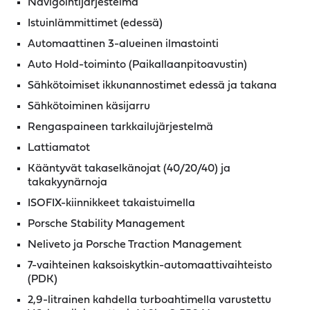
Navigointijärjestelmä
Istuinlämmittimet (edessä)
Automaattinen 3-alueinen ilmastointi
Auto Hold-toiminto (Paikallaanpitoavustin)
Sähkötoimiset ikkunannostimet edessä ja takana
Sähkötoiminen käsijarru
Rengaspaineen tarkkailujärjestelmä
Lattiamatot
Kääntyvät takaselkänojat (40/20/40) ja
takakyynärnoja
ISOFIX-kiinnikkeet takaistuimella
Porsche Stability Management
Neliveto ja Porsche Traction Management
7-vaihteinen kaksoiskytkin-automaattivaihteisto
(PDK)
2,9-litrainen kahdella turboahtimella varustettu