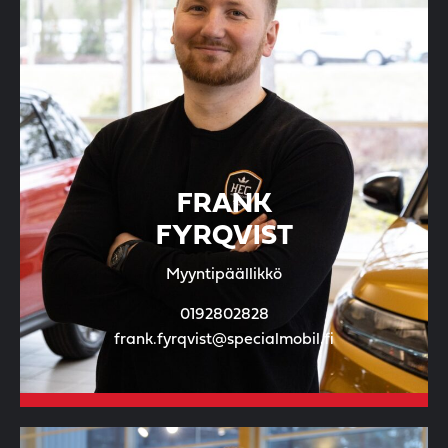
FRANK
FYRQVIST
Myyntipäällikkö
0192802828
frank.fyrqvist@specialmobil.fi