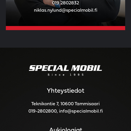
019 2802832
niklas.nylund@specialmobil.fi
Yhteystiedot
Teknikontie 7, 10600 Tammisaari
019-2802800
,
info@specialmobil.fi
Aukioloajat