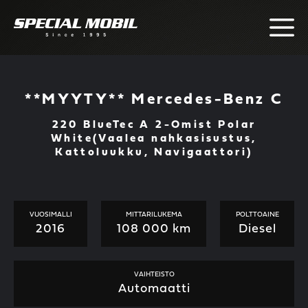
Skip
to
content
**MYYTY** Mercedes-Benz C
220 BlueTec A 2-Omist Polar
White(Vaalea nahkasisustus,
Kattoluukku, Navigaattori)
VUOSIMALLI
MITTARILUKEMA
POLTTOAINE
2016
108 000 km
Diesel
VAIHTEISTO
Automaatti