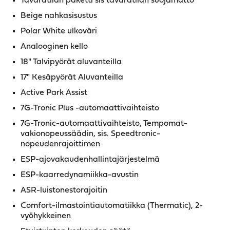
Tavaratilan paketti sis tavaratilan suojamatto
Beige nahkasisustus
Polar White ulkoväri
Analooginen kello
18" Talvipyörät aluvanteilla
17" Kesäpyörät Aluvanteilla
Active Park Assist
7G-Tronic Plus -automaattivaihteisto
7G-Tronic-automaattivaihteisto, Tempomat-
vakionopeussäädin, sis. Speedtronic-
nopeudenrajoittimen
ESP-ajovakaudenhallintajärjestelmä
ESP-kaarredynamiikka-avustin
ASR-luistonestorajoitin
Comfort-ilmastointiautomatiikka (Thermatic), 2-
vyöhykkeinen