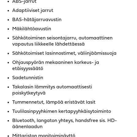
ABS-jarrut
Adaptiiviset jarrut
BAS-hätäjarruavustin
Mäkilähtöavustin
Sähkötoiminen seisontajarru, automaattinen
vapautus liikkeelle lähdettäessä
Sähkötoimiset lasinnostimet, väliinjäämissuoja
Ohjauspyörän mekaaninen korkeus- ja
etäisyyssäätö
Sadetunnistin
Takalasin lämmitys automaattisesti
poiskytkeytyvä
Tummennetut, lämpöä eristävät lasit
Tuulilasinpyyhkimen kertapyyhkäisytoiminto
Bluetooth, langaton yhteys, handsfree sis. HD-
äänenlaadun
Mittariston monitoiminäyttö