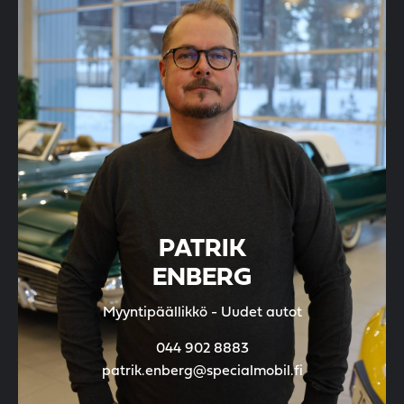
PATRIK
ENBERG
Myyntipäällikkö - Uudet autot
044 902 8883
patrik.enberg@specialmobil.fi