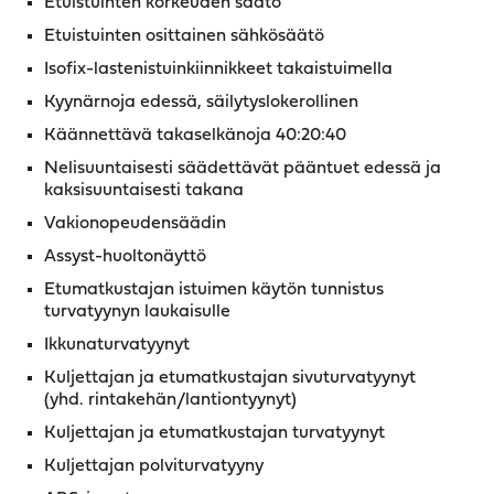
Etuistuinten korkeuden säätö
Etuistuinten osittainen sähkösäätö
Isofix-lastenistuinkiinnikkeet takaistuimella
Kyynärnoja edessä, säilytyslokerollinen
Käännettävä takaselkänoja 40:20:40
Nelisuuntaisesti säädettävät pääntuet edessä ja
kaksisuuntaisesti takana
Vakionopeudensäädin
Assyst-huoltonäyttö
Etumatkustajan istuimen käytön tunnistus
turvatyynyn laukaisulle
Ikkunaturvatyynyt
Kuljettajan ja etumatkustajan sivuturvatyynyt
(yhd. rintakehän/lantiontyynyt)
Kuljettajan ja etumatkustajan turvatyynyt
Kuljettajan polviturvatyyny