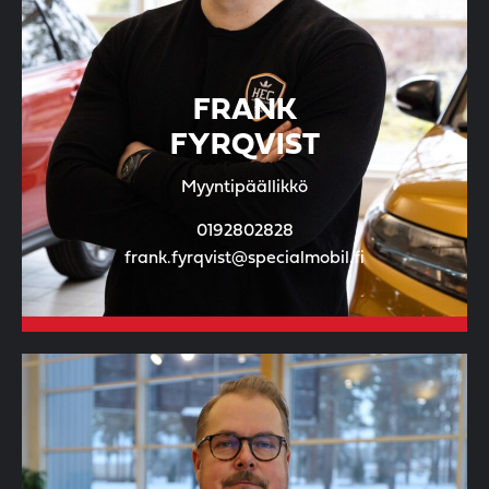
FRANK
FYRQVIST
Myyntipäällikkö
0192802828
frank.fyrqvist@specialmobil.fi