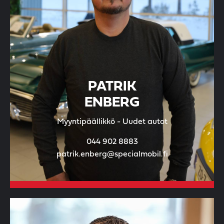
PATRIK
ENBERG
Myyntipäällikkö - Uudet autot
044 902 8883
patrik.enberg@specialmobil.fi