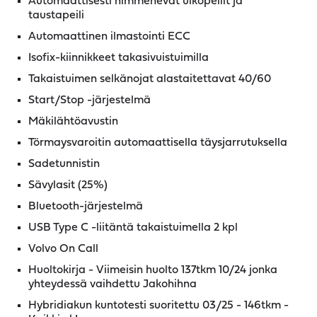
Automaattisesti himmenevät ulkopeilit ja
taustapeili
Automaattinen ilmastointi ECC
Isofix-kiinnikkeet takasivuistuimilla
Takaistuimen selkänojat alastaitettavat 40/60
Start/Stop -järjestelmä
Mäkilähtöavustin
Törmaysvaroitin automaattisella täysjarrutuksella
Sadetunnistin
Sävylasit (25%)
Bluetooth-järjestelmä
USB Type C -liitäntä takaistuimella 2 kpl
Volvo On Call
Huoltokirja - Viimeisin huolto 137tkm 10/24 jonka
yhteydessä vaihdettu Jakohihna
Hybridiakun kuntotesti suoritettu 03/25 - 146tkm -