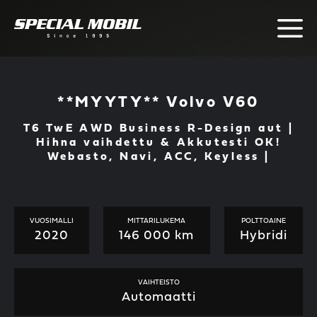
Skip
to
content
**MYYTY** Volvo V60
T6 TwE AWD Business R-Design aut |
Hihna vaihdettu & Akkutesti OK!
Webasto, Navi, ACC, Keyless |
VUOSIMALLI
MITTARILUKEMA
POLTTOAINE
2020
146 000 km
Hybridi
VAIHTEISTO
Automaatti