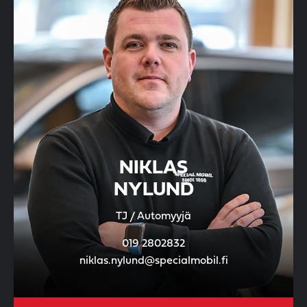
NIKLAS
NYLUND
TJ / Automyyjä
019 2802832
niklas.nylund@specialmobil.fi