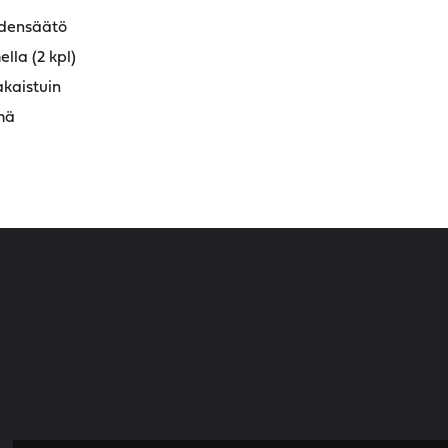
udensäätö
ella (2 kpl)
akaistuin
mä