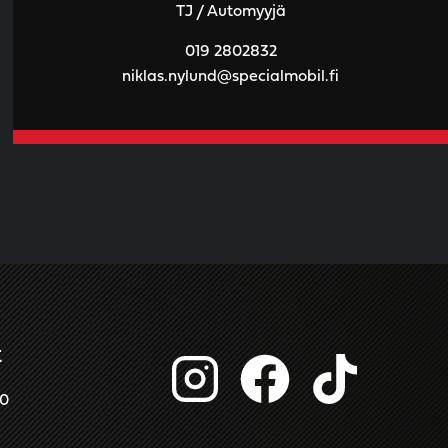
TJ / Automyyjä
019 2802832
niklas.nylund@specialmobil.fi
t
00