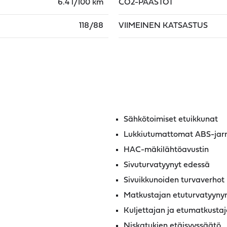
6.4 l/100 km
CO2-PÄÄSTÖT
118/88
VIIMEINEN KATSASTUS
Sähkötoimiset etuikkunat
Lukkiutumattomat ABS-jarru
HAC-mäkilähtöavustin
Sivuturvatyynyt edessä
Sivuikkunoiden turvaverhot
Matkustajan etuturvatyynyn
Kuljettajan ja etumatkustaj
Niskatukien etäisyyssäätö