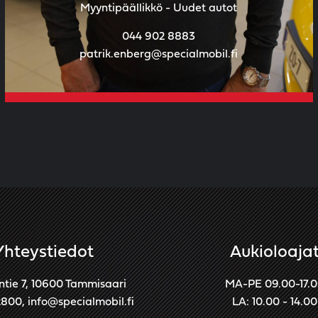
Myyntipäällikkö - Uudet autot
044 902 8883
patrik.enberg@specialmobil.fi
Yhteystiedot
Aukioloaja
ntie 7, 10600 Tammisaari
MA-PE 09.00-17.
2800
,
info@specialmobil.fi
LA: 10.00 - 14.00