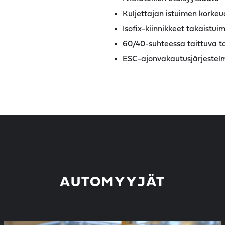
Kuljettajan istuimen korke
Isofix-kiinnikkeet takaistuim
60/40-suhteessa taittuva t
ESC-ajonvakautusjärjestel
AUTOMYYJÄT