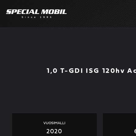
Skip
to
content
1,0 T-GDI ISG 120hv A
VUOSIMALLI
2020