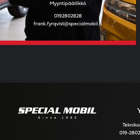
Myyntipäällikkö
0192802828
frank.fyrqvist@specialmobil.fi
Tekniko
019-280