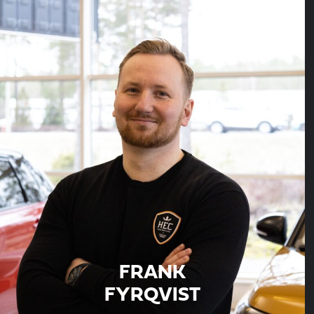
FRANK
FYRQVIST