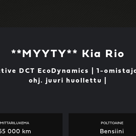
**MYYTY** Kia Rio
ctive DCT EcoDynamics | 1-omista
ohj. juuri huollettu |
MITTARILUKEMA
POLTTOAINE
65 000 km
Bensiini