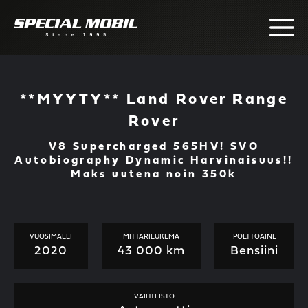
Skip
to
content
**MYYTY** Land Rover Range
Rover
V8 Supercharged 565HV! SVO
Autobiography Dynamic Harvinaisuus!!
Maks uutena noin 350k
VUOSIMALLI
MITTARILUKEMA
POLTTOAINE
2020
43 000 km
Bensiini
VAIHTEISTO