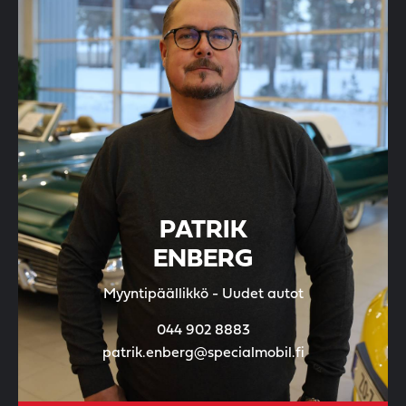
PATRIK
ENBERG
Myyntipäällikkö - Uudet autot
044 902 8883
patrik.enberg@specialmobil.fi