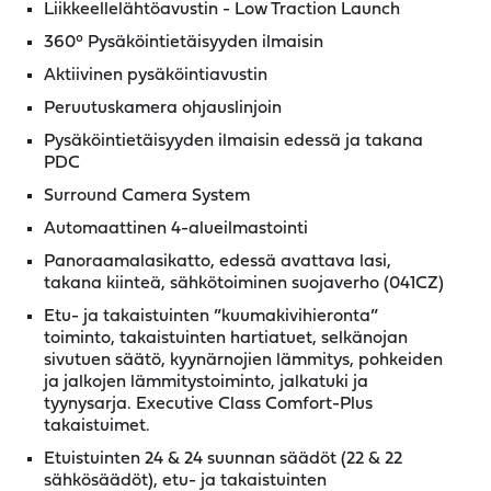
Liikkeellelähtöavustin - Low Traction Launch
360° Pysäköintietäisyyden ilmaisin
Aktiivinen pysäköintiavustin
Peruutuskamera ohjauslinjoin
Pysäköintietäisyyden ilmaisin edessä ja takana
PDC
Surround Camera System
Automaattinen 4-alueilmastointi
Panoraamalasikatto, edessä avattava lasi,
takana kiinteä, sähkötoiminen suojaverho (041CZ)
Etu- ja takaistuinten ”kuumakivihieronta”
toiminto, takaistuinten hartiatuet, selkänojan
sivutuen säätö, kyynärnojien lämmitys, pohkeiden
ja jalkojen lämmitystoiminto, jalkatuki ja
tyynysarja. Executive Class Comfort-Plus
takaistuimet.
Etuistuinten 24 & 24 suunnan säädöt (22 & 22
sähkösäädöt), etu- ja takaistuinten