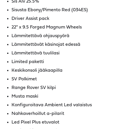
Sis Alv 25.5%
Sisusta Ebony/Pimento Red (034ES)
Driver Assist pack
22" x 9.5 Forged Magnum Wheels
Lämmitettävä ohjauspyörä
Lämmitettävät käsinojat edessä
Lämmitettävä tuulilasi
Limited paketti
Keskikonsoli jääkaapilla
SV Polkimet
Range Rover SV kilpi
Musta maski
Konfiguroitava Ambient Led valaistus
Nahkaverhoillut a-pilarit
Led Pixel Plus etuvalot