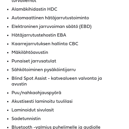
turvaverhot
Alamäkihidastin HDC
Automaattinen hätäjarrutustoiminto
Elektroninen jarruvoiman säätö (EBD)
Hätäjarrutustehostin EBA
Kaarrejarrutuksen hallinta CBC
Mäkilähtöavustin
Punaiset jarrusatulat
Sähkötoiminen pysäköintijarru
Blind Spot Assist - katvealueen valvonta ja
avustin
Puu/nahkaohjauspyörä
Akustisesti laminoitu tuulilasi
Laminoidut sivulasit
Sadetunnistin
Bluetooth -valmius puhelimelle ja audiolle