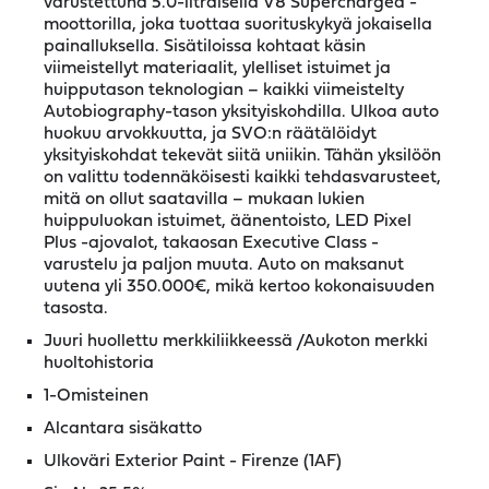
varustettuna 5.0-litraisella V8 Supercharged -
moottorilla, joka tuottaa suorituskykyä jokaisella
painalluksella. Sisätiloissa kohtaat käsin
viimeistellyt materiaalit, ylelliset istuimet ja
huipputason teknologian – kaikki viimeistelty
Autobiography-tason yksityiskohdilla. Ulkoa auto
huokuu arvokkuutta, ja SVO:n räätälöidyt
yksityiskohdat tekevät siitä uniikin. Tähän yksilöön
on valittu todennäköisesti kaikki tehdasvarusteet,
mitä on ollut saatavilla – mukaan lukien
huippuluokan istuimet, äänentoisto, LED Pixel
Plus -ajovalot, takaosan Executive Class -
varustelu ja paljon muuta. Auto on maksanut
uutena yli 350.000€, mikä kertoo kokonaisuuden
tasosta.
Juuri huollettu merkkiliikkeessä /Aukoton merkki
huoltohistoria
1-Omisteinen
Alcantara sisäkatto
Ulkoväri Exterior Paint - Firenze (1AF)