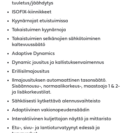
tuuletus/jäähdytys
ISOFIX-kiinnikkeet
Kyynärnojat etuistuimissa
Takaistuimen kyynärnoja
Takaistuimien selkänojien sähkötoiminen
kaltevuussäätö
Adaptive Dynamics
Dynamic jousitus ja kallistuksenvaimennus
Erillisilmajousitus
Ilmajousituksen automaattinen tasonsäätö.
Sisäännousu-, normaalikorkeus-, maastoajo 1 & 2-
ja lisäkorkeustilat.
Sähköisesti kytkettävä alennusvaihteisto
Adaptiivinen vakionopeudensäädin
Interaktiivinen kuljettajan näyttö ja mittaristo
Etu-, sivu- ja lantioturvatyynyt edessä ja