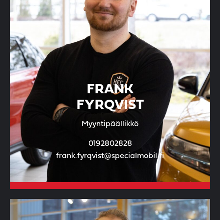
FRANK
FYRQVIST
Myyntipäällikkö
0192802828
frank.fyrqvist@specialmobil.fi