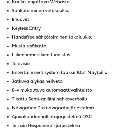
Kauko-ohjattava Webasto
Sähkötoiminen vetokoukku
Imuovet
Keyless Entry
Handsfree sähkötoiminen takaluukku
Musta sisäkatto
Liikennemerkkien tunnistus
Televisio
Entertainment system taakse 10.2" Näytöillä
Jatkuva älykäs neliveto
8-v mukautuva automaattivaihteisto
Tikattu Semi-aniliini nahkaverhoilu
Navigation Pro navigaatiojärjestelmä
Ajovakaudenhallintajärjestelmä DSC
Terrain Response 2 -järjestelmä