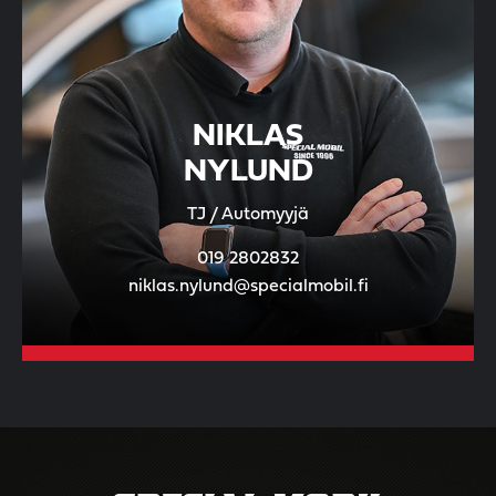
NIKLAS
NYLUND
TJ / Automyyjä
019 2802832
niklas.nylund@specialmobil.fi