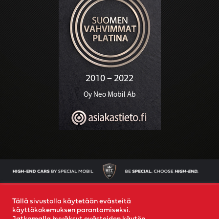
AJONEUVOT
OSTAMME AUTOSI
YRITYS
YHTEYS
Tällä sivustolla käytetään evästeitä
käyttökokemuksen parantamiseksi.