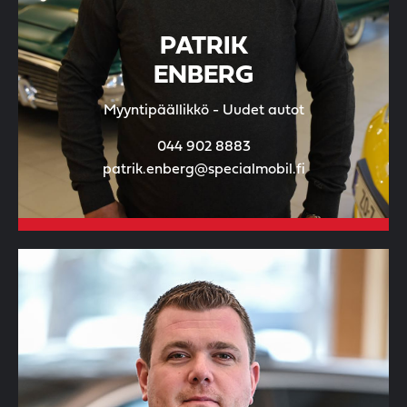
PATRIK
ENBERG
Myyntipäällikkö - Uudet autot
044 902 8883
patrik.enberg@specialmobil.fi