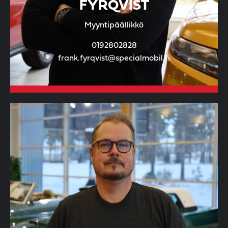
FYRQVIST
Myyntipäällikkö
0192802828
frank.fyrqvist@specialmobil.fi