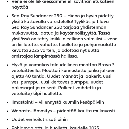
Vene ei ole liikkeessämme eli sovithan etukäteen
näyttöä
Sea Ray Sundancer 260 – Hieno ja hyvin pidetty
yksilö kattavalla varustelulla! Tyylikäs ja tilava
Sea Ray Sundancer 260 tarjoaa yhdistelmän
mukavuutta, laatua ja käytännöllisyyttä. Tässä
yksilössä on tehty kaikki oleellinen valmiiksi – vene
on kiillotettu, vahattu, huollettu ja pohjamaalattu
kevättä 2025 varten, ja odottaa nyt uutta
omistajaa lämpimässä hallissa.
Hyvä ja voimakas taloudellinen moottori Bravo 3
vetolaitteella. Moottori kunnostettu jonka jälkeen
ajettu 40 tuntia. Uudet männät ja laakerit, uusi
vesi pumppu, uusi kiertovesipumppu, uudet
pakosarjat ja raiserit. Palkeet vaihdettu ja
vetolaite/kilpi huollettu.
Ilmastointi – viilennystä kuumiin kesäpäiviin
Webasto-lämmitys – pidentää kautta mukavasti
Uudet verhoilut sisätiloihin
Pohjamaalattu ja huollettu kaudelle 2025