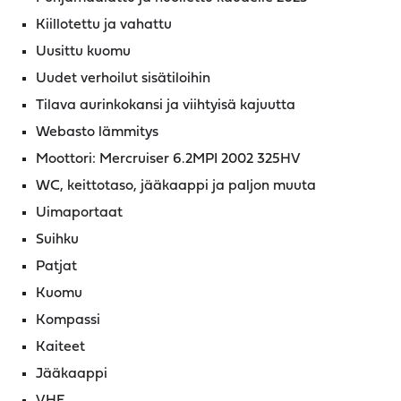
Kiillotettu ja vahattu
Uusittu kuomu
Uudet verhoilut sisätiloihin
Tilava aurinkokansi ja viihtyisä kajuutta
Webasto lämmitys
Moottori: Mercruiser 6.2MPI 2002 325HV
WC, keittotaso, jääkaappi ja paljon muuta
Uimaportaat
Suihku
Patjat
Kuomu
Kompassi
Kaiteet
Jääkaappi
VHF