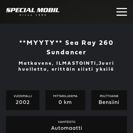
Skip
to
content
**MYYTY** Sea Ray 260
Sundancer
Matkavene, ILMASTOINTI,Juuri
huollettu, erittäin siisti yksilö
VUOSIMALLI
MITTARILUKEMA
POLTTOAINE
2002
0 km
Bensiini
VAIHTEISTO
Automaatti