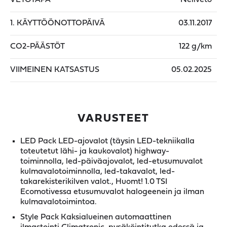
1. KÄYTTÖÖNOTTOPÄIVÄ
03.11.2017
CO2-PÄÄSTÖT
122 g/km
VIIMEINEN KATSASTUS
05.02.2025
VARUSTEET
LED Pack LED-ajovalot (täysin LED-tekniikalla
toteutetut lähi- ja kaukovalot) highway-
toiminnolla, led-päiväajovalot, led-etusumuvalot
kulmavalotoiminnolla, led-takavalot, led-
takarekisterikilven valot., Huomt! 1.0 TSI
Ecomotivessa etusumuvalot halogeenein ja ilman
kulmavalotoimintoa.
Style Pack Kaksialueinen automaattinen