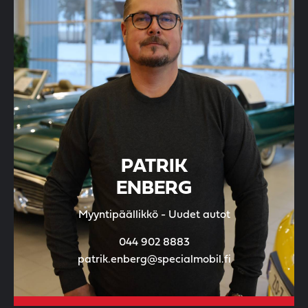
PATRIK
ENBERG
Myyntipäällikkö - Uudet autot
044 902 8883
patrik.enberg@specialmobil.fi