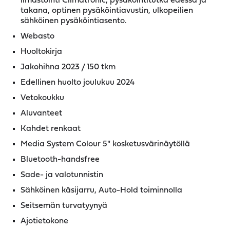
ilmastointi Climatronic, pysäköintitutka edessä ja
takana, optinen pysäköintiavustin, ulkopeilien
sähköinen pysäköintiasento.
Webasto
Huoltokirja
Jakohihna 2023 / 150 tkm
Edellinen huolto joulukuu 2024
Vetokoukku
Aluvanteet
Kahdet renkaat
Media System Colour 5" kosketusvärinäytöllä
Bluetooth-handsfree
Sade- ja valotunnistin
Sähköinen käsijarru, Auto-Hold toiminnolla
Seitsemän turvatyynyä
Ajotietokone