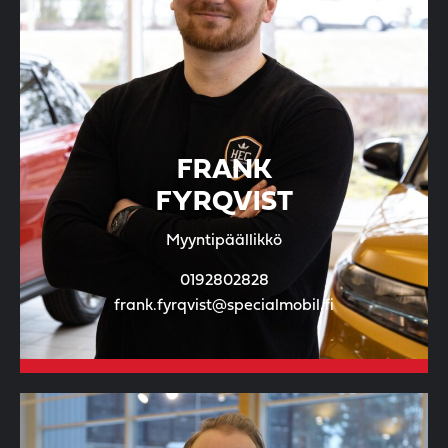
FRANK
FYRQVIST
Myyntipäällikkö
0192802828
frank.fyrqvist@specialmobil.fi