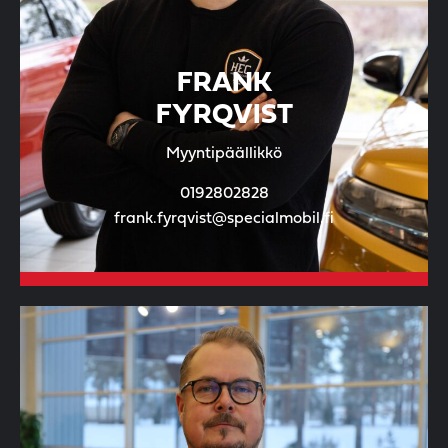
FRANK
FYRQVIST
Myyntipäällikkö
0192802828
frank.fyrqvist@specialmobil.fi