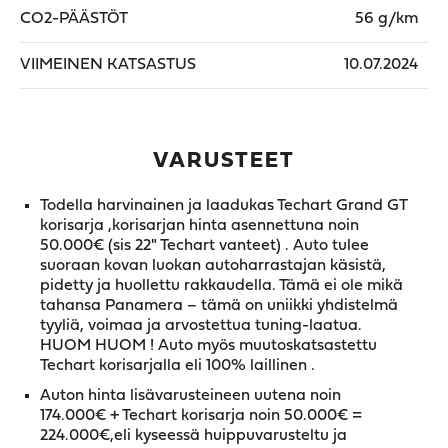
CO2-PÄÄSTÖT
56 g/km
VIIMEINEN KATSASTUS
10.07.2024
VARUSTEET
Todella harvinainen ja laadukas Techart Grand GT
korisarja ,korisarjan hinta asennettuna noin
50.000€ (sis 22" Techart vanteet) . Auto tulee
suoraan kovan luokan autoharrastajan käsistä,
pidetty ja huollettu rakkaudella. Tämä ei ole mikä
tahansa Panamera – tämä on uniikki yhdistelmä
tyyliä, voimaa ja arvostettua tuning-laatua.
HUOM HUOM ! Auto myös muutoskatsastettu
Techart korisarjalla eli 100% laillinen .
Auton hinta lisävarusteineen uutena noin
174.000€ + Techart korisarja noin 50.000€ =
224.000€,eli kyseessä huippuvarusteltu ja