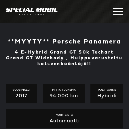
Skip
to
content
**MYYTY** Porsche Panamera
4 E-Hybrid Grand GT 50k Techart
Grand GT Widebody , Huippuvarusteltu
katseenkääntäjä!!
VUOSIMALLI
MITTARILUKEMA
POLTTOAINE
2017
94 000 km
Hybridi
VAIHTEISTO
Automaatti