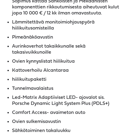
Sopimus kattaa Sähköisten ja Mekaanisten
komponenttien rikkoutumisesta aiheutuvat kulut
jopa 10 000 € / 12 kk ilman omavastuuta.
Lämmitettävä monitoimiohjauspyörä
hiilikuitusomisteilla
Pimeänäköavustin
Aurinkoverhot takaikkunalle sekä
takasivuikkunoille
Ovien kynnyslistat hiilikuitua
Kattoverhoilu Alcantaraa
hiilikuitupaketti
Tunnelmavalaistus
Led-Matrix Adaptiiviset LED- ajovalot sis.
Porsche Dynamic Light System Plus (PDLS+)
Comfort Access- avaimeton auto
Ovien sulkemisavustin
Sähkötoiminen takaluukku