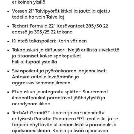
erikoinen yksilö
Vossen 21" Talvipyörät kitkoilla (autolla ajettu
todella harvoin Talvella)
Techart Formula 22" Kesävanteet 285/30 22
edessä ja 335/25 22 takana
Kiinteä takaspoileri: Korin värinen
Takapuskuri ja diffuusori: Neljä erillistä siivekettä
ja titaaniset kaksoispakoputket
hiilikuitupäällysteillä
Sivuspoilerit ja pyöränkaaren laajennukset:
Antavat autolle leveämmän ja
aggressiivisemman ilmeen
Etupuskuri ja integroitu splitter: Suuremmat
ilmanottoaukot parantavat jäähdytystä ja
aerodynamiikkaa
TechArt GrandGT -korisarja on suunniteltu
erityisesti Porsche Panamera 971 -malleille, ja se
tarjoaa näyttävän ulkonäön lisäksi parannuksia
ajodynamiikkaan. Korisarja lisää ajoneuvon