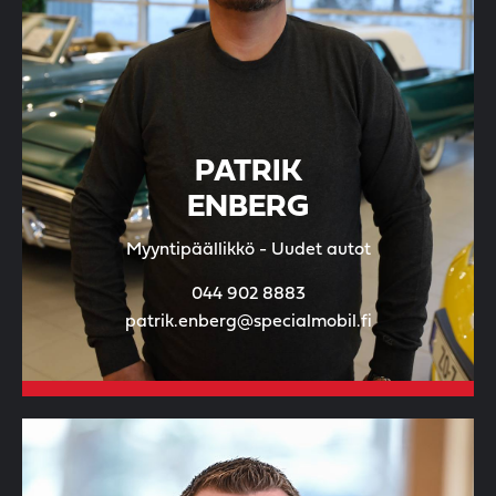
PATRIK
ENBERG
Myyntipäällikkö - Uudet autot
044 902 8883
patrik.enberg@specialmobil.fi