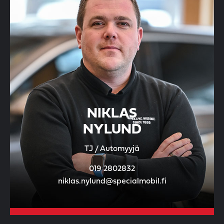
NIKLAS
NYLUND
TJ / Automyyjä
019 2802832
niklas.nylund@specialmobil.fi