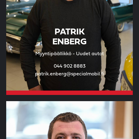
PATRIK
ENBERG
Myyntipäällikkö - Uudet autot
044 902 8883
patrik.enberg@specialmobil.fi