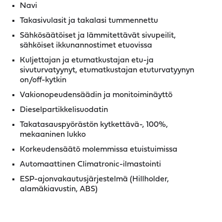
Navi
Takasivulasit ja takalasi tummennettu
Sähkösäätöiset ja lämmitettävät sivupeilit,
sähköiset ikkunannostimet etuovissa
Kuljettajan ja etumatkustajan etu-ja
sivuturvatyynyt, etumatkustajan etuturvatyynyn
on/off-kytkin
Vakionopeudensäädin ja monitoiminäyttö
Dieselpartikkelisuodatin
Takatasauspyörästön kytkettävä-, 100%,
mekaaninen lukko
Korkeudensäätö molemmissa etuistuimissa
Automaattinen Climatronic-ilmastointi
ESP-ajonvakautusjärjestelmä (Hillholder,
alamäkiavustin, ABS)