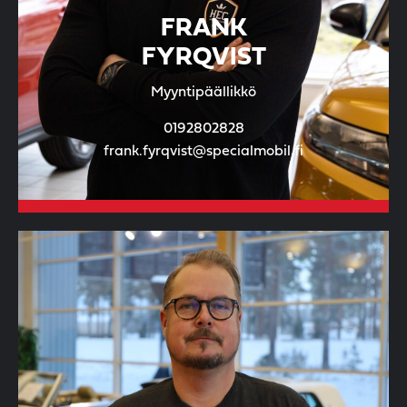
FRANK
FYRQVIST
Myyntipäällikkö
0192802828
frank.fyrqvist@specialmobil.fi