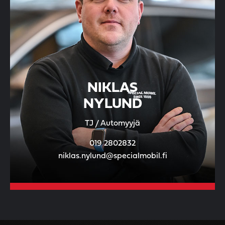
NIKLAS
NYLUND
TJ / Automyyjä
019 2802832
niklas.nylund@specialmobil.fi