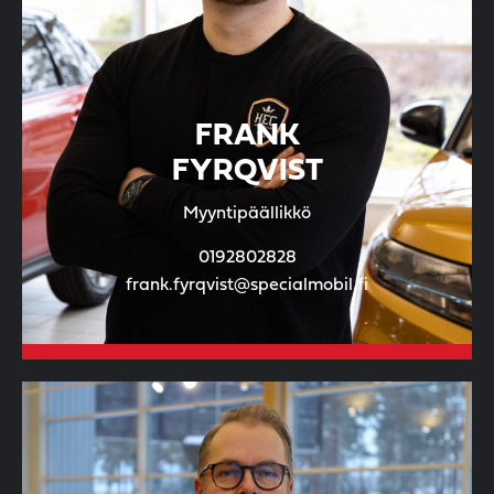
FRANK
FYRQVIST
Myyntipäällikkö
0192802828
frank.fyrqvist@specialmobil.fi