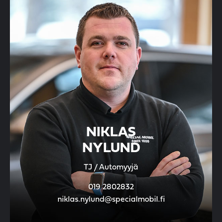
NIKLAS
NYLUND
TJ / Automyyjä
019 2802832
niklas.nylund@specialmobil.fi