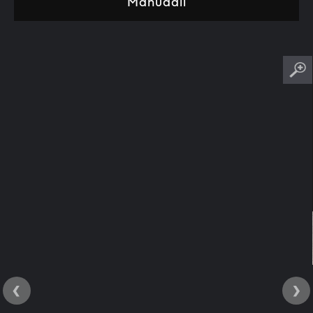
Manuaali
‹
›