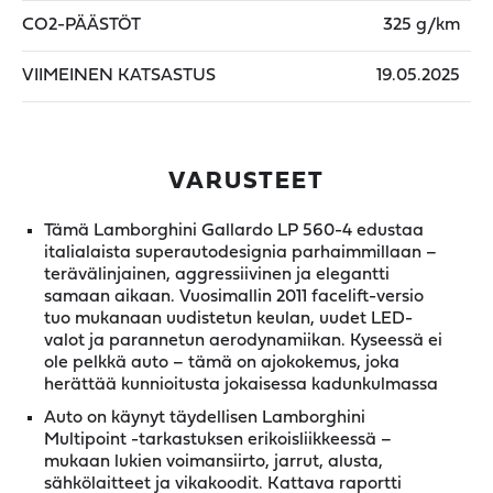
CO2-PÄÄSTÖT
325 g/km
VIIMEINEN KATSASTUS
19.05.2025
VARUSTEET
Tämä Lamborghini Gallardo LP 560-4 edustaa
italialaista superautodesignia parhaimmillaan –
terävälinjainen, aggressiivinen ja elegantti
samaan aikaan. Vuosimallin 2011 facelift-versio
tuo mukanaan uudistetun keulan, uudet LED-
valot ja parannetun aerodynamiikan. Kyseessä ei
ole pelkkä auto – tämä on ajokokemus, joka
herättää kunnioitusta jokaisessa kadunkulmassa
Auto on käynyt täydellisen Lamborghini
Multipoint -tarkastuksen erikoisliikkeessä –
mukaan lukien voimansiirto, jarrut, alusta,
sähkölaitteet ja vikakoodit. Kattava raportti