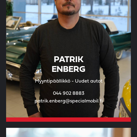
PATRIK
ENBERG
Myyntipäällikkö - Uudet autot
044 902 8883
patrik.enberg@specialmobil.fi