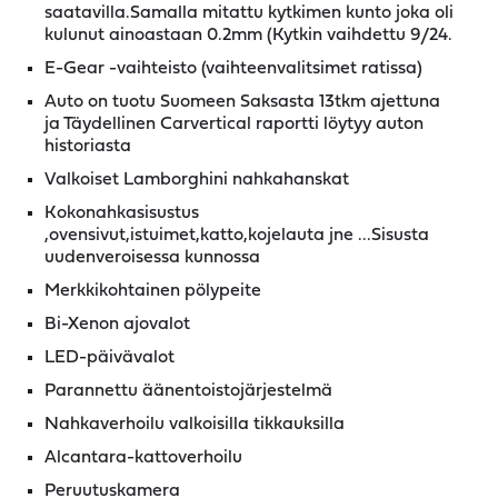
saatavilla.Samalla mitattu kytkimen kunto joka oli
kulunut ainoastaan 0.2mm (Kytkin vaihdettu 9/24.
E-Gear -vaihteisto (vaihteenvalitsimet ratissa)
Auto on tuotu Suomeen Saksasta 13tkm ajettuna
ja Täydellinen Carvertical raportti löytyy auton
historiasta
Valkoiset Lamborghini nahkahanskat
Kokonahkasisustus
,ovensivut,istuimet,katto,kojelauta jne ...Sisusta
uudenveroisessa kunnossa
Merkkikohtainen pölypeite
Bi-Xenon ajovalot
LED-päivävalot
Parannettu äänentoistojärjestelmä
Nahkaverhoilu valkoisilla tikkauksilla
Alcantara-kattoverhoilu
Peruutuskamera