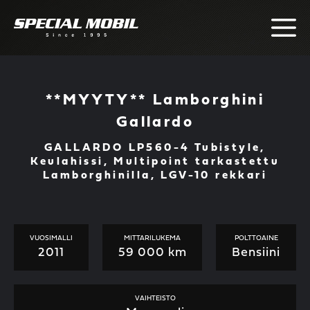
Skip
to
content
**MYYTY** Lamborghini
Gallardo
GALLARDO LP560-4 Tubistyle,
Keulahissi, Multipoint tarkastettu
Lamborghinilla, LGV-10 rekkari
VUOSIMALLI
MITTARILUKEMA
POLTTOAINE
2011
59 000 km
Bensiini
VAIHTEISTO