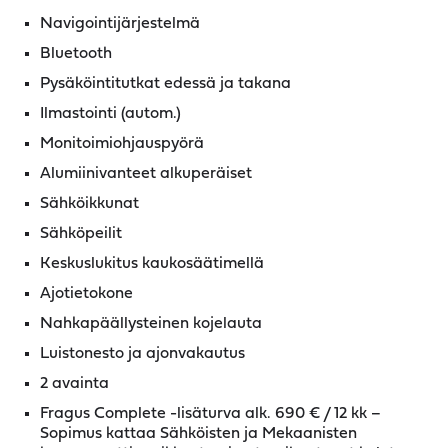
Navigointijärjestelmä
Bluetooth
Pysäköintitutkat edessä ja takana
Ilmastointi (autom.)
Monitoimiohjauspyörä
Alumiinivanteet alkuperäiset
Sähköikkunat
Sähköpeilit
Keskuslukitus kaukosäätimellä
Ajotietokone
Nahkapäällysteinen kojelauta
Luistonesto ja ajonvakautus
2 avainta
Fragus Complete -lisäturva alk. 690 € / 12 kk –
Sopimus kattaa Sähköisten ja Mekaanisten