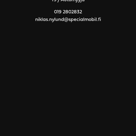
TJ / Automyyjä
019 2802832
niklas.nylund@specialmobil.fi