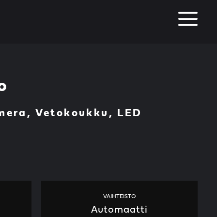
M
o
mera, Vetokoukku, LED
VAIHTEISTO
Automaatti