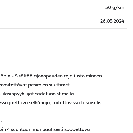
130 g/km
26.03.2024
ädin - Sisältää ajonopeuden rajoitustoiminnon
lämmitettävät pesimien suuttimet
ulilasinpyyhkijät sadetunnistimella
ssa jaettava selkänoja, taitettavissa tasaiseksi
t
stuin 4 suuntaan manuaalisesti säädettävä