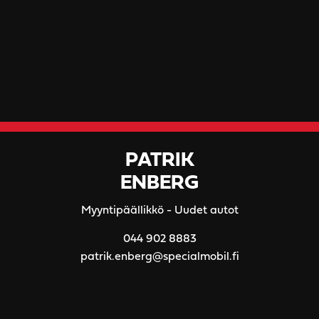
PATRIK
ENBERG
Myyntipäällikkö - Uudet autot
044 902 8883
patrik.enberg@specialmobil.fi