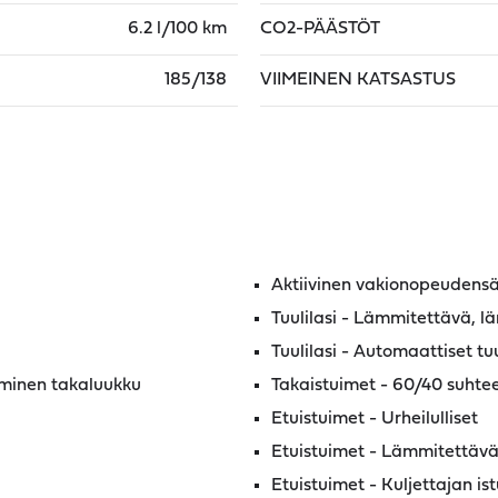
6.2 l/100 km
CO2-PÄÄSTÖT
185/138
VIIMEINEN KATSASTUS
Aktiivinen vakionopeudensä
Tuulilasi - Lämmitettävä, 
Tuulilasi - Automaattiset tu
iminen takaluukku
Takaistuimet - 60/40 suhtee
Etuistuimet - Urheilulliset
Etuistuimet - Lämmitettävä
Etuistuimet - Kuljettajan i