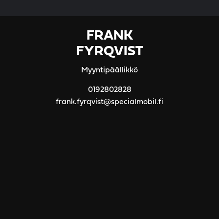
FRANK
FYRQVIST
Myyntipäällikkö
0192802828
frank.fyrqvist@specialmobil.fi