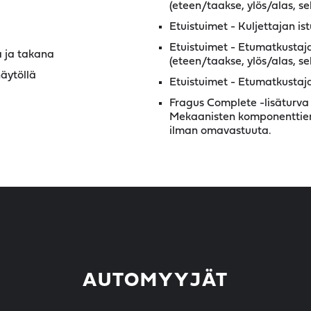
(eteen/taakse, ylös/alas, se
Etuistuimet - Kuljettajan is
Etuistuimet - Etumatkustaj
ä ja takana
(eteen/taakse, ylös/alas, se
äytöllä
Etuistuimet - Etumatkustaja
Fragus Complete -lisäturva 
Mekaanisten komponenttien 
ilman omavastuuta.
AUTOMYYJÄT