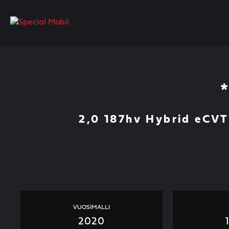
Skip
to
content
2,0 187hv Hybrid eCV
VUOSIMALLI
2020