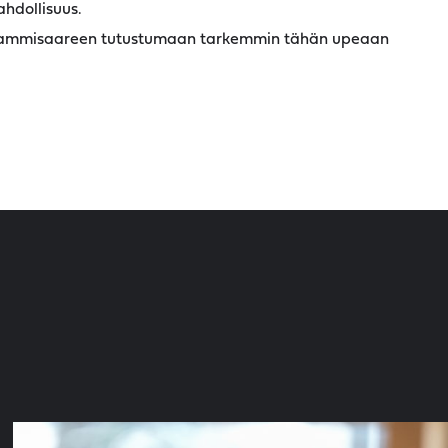
hdollisuus.
 Tammisaareen tutustumaan tarkemmin tähän upeaan