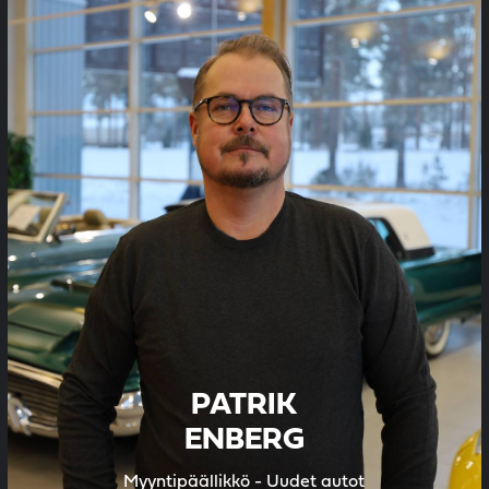
PATRIK
ENBERG
Myyntipäällikkö - Uudet autot