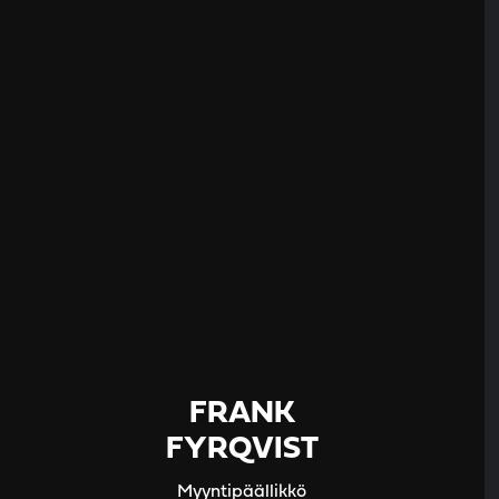
FRANK
FYRQVIST
Myyntipäällikkö