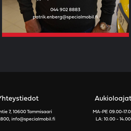
044 902 8883
patrik.enberg@specialmobil.fi
Yhteystiedot
Aukioloaja
ntie 7, 10600 Tammisaari
MA-PE 09.00-17.
2800
,
info@specialmobil.fi
LA: 10.00 - 14.00