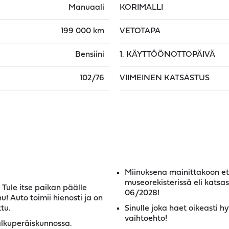
Manuaali
KORIMALLI
199 000 km
VETOTAPA
Bensiini
1. KÄYTTÖÖNOTTOPÄIVÄ
102/76
VIIMEINEN KATSASTUS
Miinuksena mainittakoon et
museorekisterissä eli katsa
Tule itse paikan päälle
06/2028!
 Auto toimii hienosti ja on
ttu.
Sinulle joka haet oikeasti h
vaihtoehto!
alkuperäiskunnossa.