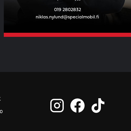
019 2802832
niklas.nylund@specialmobil.fi
t
00