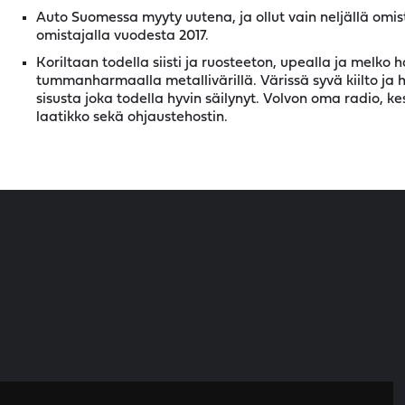
Auto Suomessa myyty uutena, ja ollut vain neljällä omist
omistajalla vuodesta 2017.
Koriltaan todella siisti ja ruosteeton, upealla ja melko h
tummanharmaalla metallivärillä. Värissä syvä kiilto ja 
sisusta joka todella hyvin säilynyt. Volvon oma radio, ke
laatikko sekä ohjaustehostin.