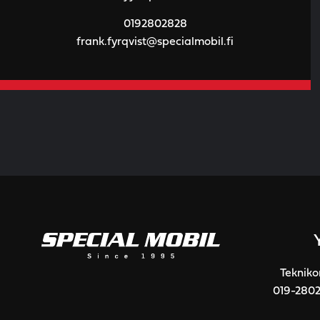
0192802828
frank.fyrqvist@specialmobil.fi
Tekniko
019-280