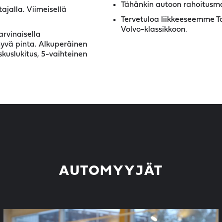
Tähänkin autoon rahoitusma
ajalla. Viimeisellä
Tervetuloa liikkeeseemme
Volvo-klassikkoon.
arvinaisella
hyvä pinta. Alkuperäinen
skuslukitus, 5-vaihteinen
AUTOMYYJÄT