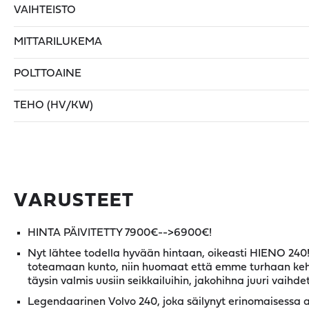
VAIHTEISTO
MITTARILUKEMA
POLTTOAINE
TEHO (HV/KW)
VARUSTEET
HINTA PÄIVITETTY 7900€-->6900€!
Nyt lähtee todella hyvään hintaan, oikeasti HIENO 240! 
toteamaan kunto, niin huomaat että emme turhaan kehu!
täysin valmis uusiin seikkailuihin, jakohihna juuri vaihde
Legendaarinen Volvo 240, joka säilynyt erinomaisessa 