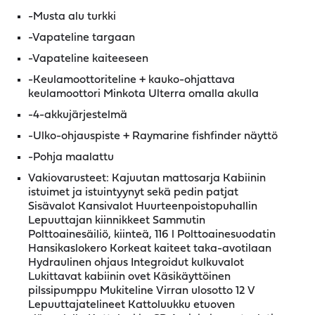
-Musta alu turkki
-Vapateline targaan
-Vapateline kaiteeseen
-Keulamoottoriteline + kauko-ohjattava
keulamoottori Minkota Ulterra omalla akulla
-4-akkujärjestelmä
-Ulko-ohjauspiste + Raymarine fishfinder näyttö
-Pohja maalattu
Vakiovarusteet: Kajuutan mattosarja Kabiinin
istuimet ja istuintyynyt sekä pedin patjat
Sisävalot Kansivalot Huurteenpoistopuhallin
Lepuuttajan kiinnikkeet Sammutin
Polttoainesäiliö, kiinteä, 116 l Polttoainesuodatin
Hansikaslokero Korkeat kaiteet taka-avotilaan
Hydraulinen ohjaus Integroidut kulkuvalot
Lukittavat kabiinin ovet Käsikäyttöinen
pilssipumppu Mukiteline Virran ulosotto 12 V
Lepuuttajatelineet Kattoluukku etuoven