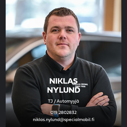
NIKLAS
NYLUND
TJ / Automyyjä
019 2802832
niklas.nylund@specialmobil.fi