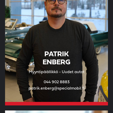
PATRIK
ENBERG
Myyntipäällikkö - Uudet autot
044 902 8883
patrik.enberg@specialmobil.fi