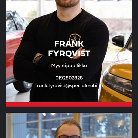
FRANK
FYRQVIST
Myyntipäällikkö
0192802828
frank.fyrqvist@specialmobil.fi