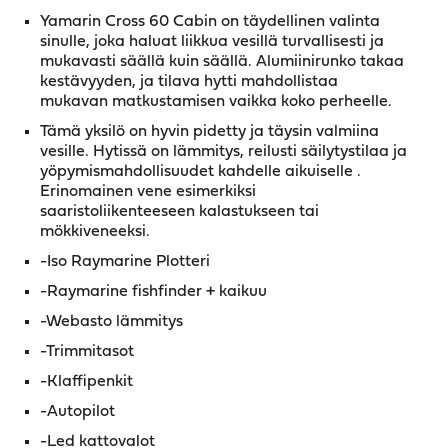
Yamarin Cross 60 Cabin on täydellinen valinta
sinulle, joka haluat liikkua vesillä turvallisesti ja
mukavasti säällä kuin säällä. Alumiinirunko takaa
kestävyyden, ja tilava hytti mahdollistaa
mukavan matkustamisen vaikka koko perheelle.
Tämä yksilö on hyvin pidetty ja täysin valmiina
vesille. Hytissä on lämmitys, reilusti säilytystilaa ja
yöpymismahdollisuudet kahdelle aikuiselle .
Erinomainen vene esimerkiksi
saaristoliikenteeseen kalastukseen tai
mökkiveneeksi.
-Iso Raymarine Plotteri
-Raymarine fishfinder + kaikuu
-Webasto lämmitys
-Trimmitasot
-Klaffipenkit
-Autopilot
-Led kattovalot