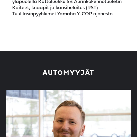
yläpuolella Kattoluukku SB Aurinkokennotuuletin
Kaiteet, knaapit ja kansiheloitus (RST)
Tuulilasinpyyhkimet Yamaha Y-COP ajonesto
AUTOMYYJÄT