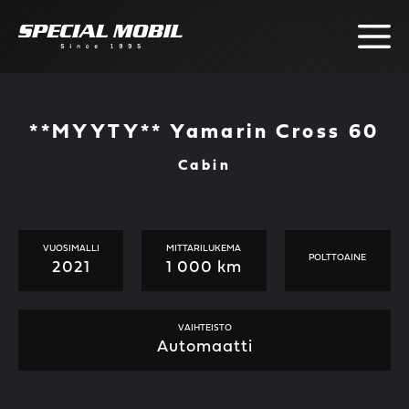
Skip
to
content
**MYYTY** Yamarin Cross 60
Cabin
VUOSIMALLI
MITTARILUKEMA
POLTTOAINE
2021
1 000 km
VAIHTEISTO
Automaatti