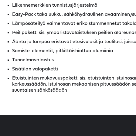
Liikennemerkkien tunnistusjärjestelmä
Easy-Pack takaluukku, sähköhydraulinen avaaminen/s
Lämpösäteilyä vaimentavat erikoistummennetut takalasi
Peilipaketti sis. ympäristövalaistuksen peilien alareuna
Ääntä ja lämpöä eristävät etusivulasit ja tuulilasi, joiss
Somiste-elementit, pitkittäishiottua alumiinia
Tunnelmavalaistus
Sisätilan valopaketti
Etuistuinten mukavuuspaketti sis. etuistuinten istuino
korkeussäädön, istuinosan mekaanisen pituussäädön sek
suuntaisen sähkösäädön