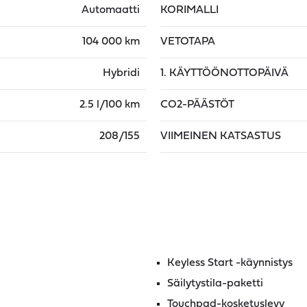
Automaatti
KORIMALLI
104 000 km
VETOTAPA
Hybridi
1. KÄYTTÖÖNOTTOPÄIVÄ
2.5 l/100 km
CO2-PÄÄSTÖT
208/155
VIIMEINEN KATSASTUS
Keyless Start -käynnistys
Säilytystila-paketti
Touchpad-kosketuslevy