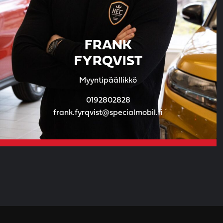
FRANK
FYRQVIST
Myyntipäällikkö
0192802828
frank.fyrqvist@specialmobil.fi