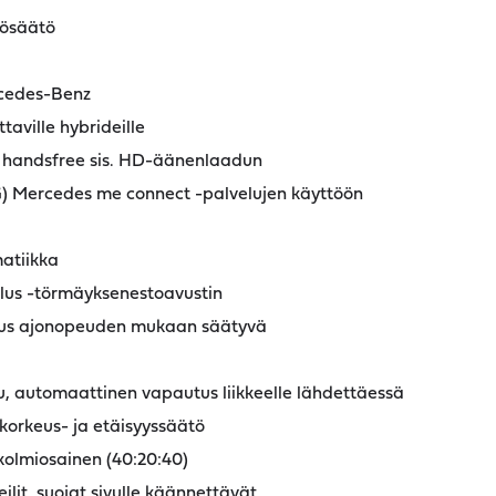
kösäätö
rcedes-Benz
aville hybrideille
, handsfree sis. HD-äänenlaadun
 Mercedes me connect -palvelujen käyttöön
atiikka
 Plus -törmäyksenestoavustin
stus ajonopeuden mukaan säätyvä
u, automaattinen vapautus liikkeelle lähdettäessä
orkeus- ja etäisyyssäätö
kolmiosainen (40:20:40)
ilit, suojat sivulle käännettävät