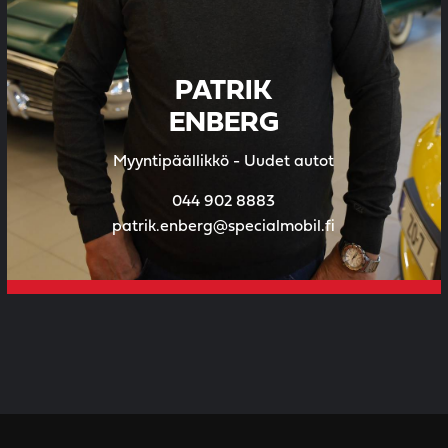
PATRIK
ENBERG
Myyntipäällikkö - Uudet autot
044 902 8883
patrik.enberg@specialmobil.fi