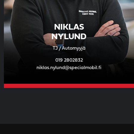
NIKLAS
NYLUND
TJ / Automyyjä
019 2802832
niklas.nylund@specialmobil.fi