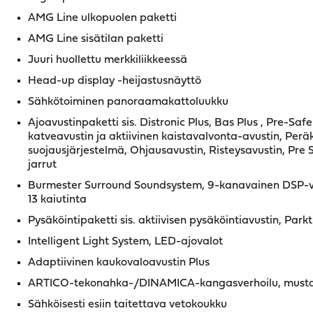
AMG Line ulkopuolen paketti
AMG Line sisätilan paketti
Juuri huollettu merkkiliikkeessä
Head-up display -heijastusnäyttö
Sähkötoiminen panoraamakattoluukku
Ajoavustinpaketti sis. Distronic Plus, Bas Plus , Pre-Safe 
katveavustin ja aktiivinen kaistavalvonta-avustin, Peräk
suojausjärjestelmä, Ohjausavustin, Risteysavustin, Pre S
jarrut
Burmester Surround Soundsystem, 9-kanavainen DSP-va
13 kaiutinta
Pysäköintipaketti sis. aktiivisen pysäköintiavustin, Par
Intelligent Light System, LED-ajovalot
Adaptiivinen kaukovaloavustin Plus
ARTICO-tekonahka-/DINAMICA-kangasverhoilu, must
Sähköisesti esiin taitettava vetokoukku