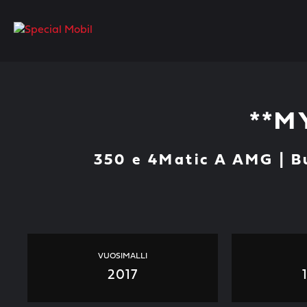
Skip
to
content
**M
350 e 4Matic A AMG | B
VUOSIMALLI
2017