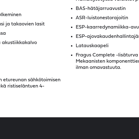
BAS-hätäjarruavustin
ulkeminen
ASR-luistonestorajoitin
 ja takaovien lasit
ESP-kaarredynamiikka-avu
ssa
ESP-ajovakaudenhallintajärj
a akustiikkakalvo
Latauskaapeli
Fragus Complete -lisäturva 
Mekaanisten komponenttien 
ilman omavastuuta.
san etureunan sähkötoimisen
ä ristiseläntuen 4-