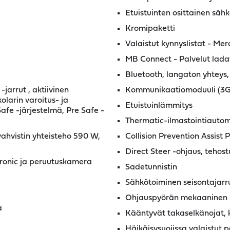
Etuistuinten osittainen säh
Kromipaketti
Valaistut kynnyslistat - Me
MB Connect - Palvelut ladatt
Bluetooth, langaton yhteys
-jarrut , aktiivinen
Kommunikaatiomoduuli (3G)
olarin varoitus- ja
Etuistuinlämmitys
afe -järjestelmä, Pre Safe -
Thermatic-ilmastointiautom
hvistin yhteisteho 590 W,
Collision Prevention Assist
Direct Steer -ohjaus, teho
ktronic ja peruutuskamera
Sadetunnistin
Sähkötoiminen seisontajarr
Ohjauspyörän mekaaninen k
a
Kääntyvät takaselkänojat, 
Häikäisysuojissa valaistut pe